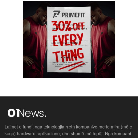
Lajmet e fundit nga teknologjia rreth kompanive me te mira (më e
keqe) hardware, aplikacione, dhe shumë më tepër. Nga kompani