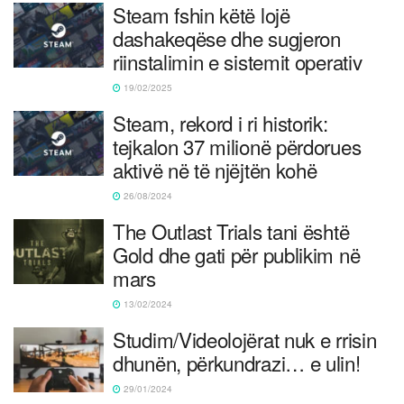
Steam fshin këtë lojë
dashakeqëse dhe sugjeron
riinstalimin e sistemit operativ
19/02/2025
Steam, rekord i ri historik:
tejkalon 37 milionë përdorues
aktivë në të njëjtën kohë
26/08/2024
The Outlast Trials tani është
Gold dhe gati për publikim në
mars
13/02/2024
Studim/Videolojërat nuk e rrisin
dhunën, përkundrazi… e ulin!
29/01/2024