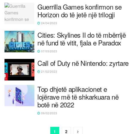
Guerrilla Games konfirmon se
Horizon do të jetë një trilogji
24/04/2023
Cities: Skylines II do të mbërrijë
në fund të vitit, fjala e Paradox
07/03/2023
Call of Duty në Nintendo: zyrtare
21/02/2023
Top dhjetë aplikacionet e
lojërave më të shkarkuara në
botë në 2022
09/02/2023
1
2