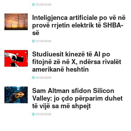
03/08/2026
Inteligjenca artificiale po vë në
provë rrjetin elektrik të SHBA-
së
03/08/2026
Studiuesit kinezë të AI po
fitojnë zë në X, ndërsa rivalët
amerikanë heshtin
04/08/2026
Sam Altman sfidon Silicon
Valley: jo çdo përparim duhet
të vijë sa më shpejt
03/08/2026