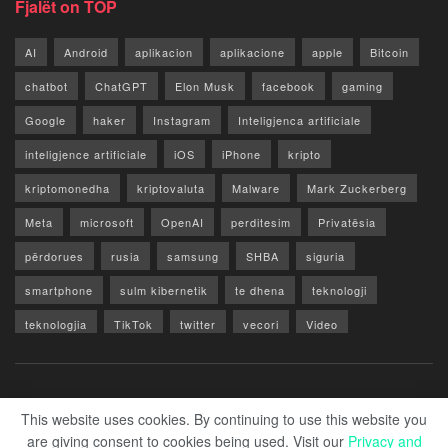
Fjalët on TOP
AI
Android
aplikacion
aplikacione
apple
Bitcoin
chatbot
ChatGPT
Elon Musk
facebook
gaming
Google
haker
Instagram
Inteligjenca artificiale
inteligjence artificiale
iOS
iPhone
kripto
kriptomonedha
kriptovaluta
Malware
Mark Zuckerberg
Meta
microsoft
OpenAI
perditesim
Privatësia
përdorues
rusia
samsung
SHBA
siguria
smartphone
sulm kibernetik
te dhena
teknologji
teknologjia
TikTok
twitter
vecori
Video
WhatsApp
x
youtube
Rreth Nesh
Reklamo
Privacy & Policy
Kontakt
This website uses cookies. By continuing to use this website you
are giving consent to cookies being used. Visit our
Privacy and
© 2026 Zero1.al - Part of techzero1.com