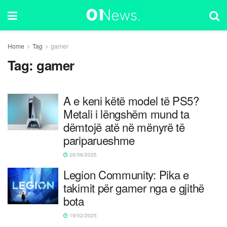
Home
Tag
gamer
Tag:
gamer
A e keni këtë model të PS5?
Metali i lëngshëm mund ta
dëmtojë atë në mënyrë të
pariparueshme
26/06/2025
Legion Community: Pika e
takimit për gamer nga e gjithë
bota
19/02/2025