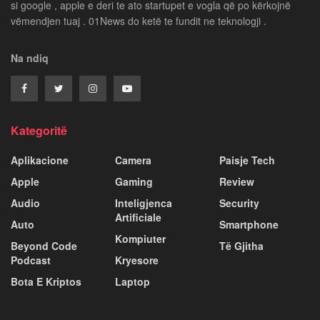
si google , apple e deri te ato startupet e vogla që po kërkojnë
vëmendjen tuaj . 01News do ketë te fundit ne teknologji .
Na ndiq
Kategoritë
Aplikacione
Camera
Paisje Tech
Apple
Gaming
Review
Audio
Inteligjenca
Security
Artificiale
Auto
Smartphone
Kompiuter
Beyond Code
Të Gjitha
Podcast
Kryesore
Bota E Kriptos
Laptop