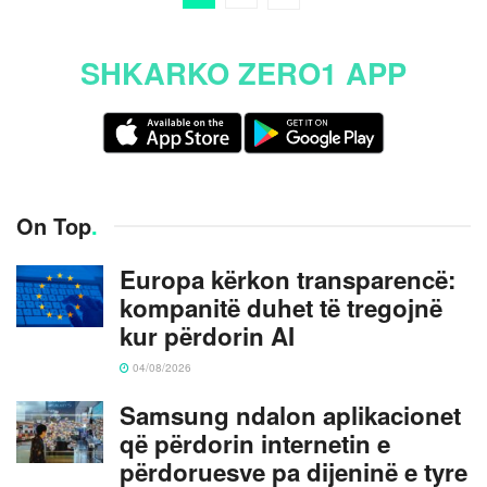
SHKARKO ZERO1 APP
On Top
.
Europa kërkon transparencë:
kompanitë duhet të tregojnë
kur përdorin AI
04/08/2026
Samsung ndalon aplikacionet
që përdorin internetin e
përdoruesve pa dijeninë e tyre