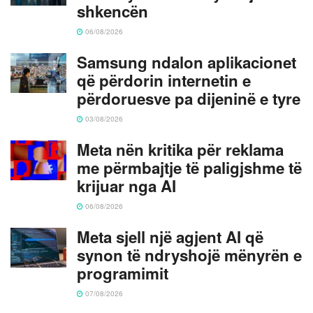
shkencën
06/08/2026
Samsung ndalon aplikacionet
që përdorin internetin e
përdoruesve pa dijeninë e tyre
03/08/2026
Meta nën kritika për reklama
me përmbajtje të paligjshme të
krijuar nga AI
06/08/2026
Meta sjell një agjent AI që
synon të ndryshojë mënyrën e
programimit
07/08/2026