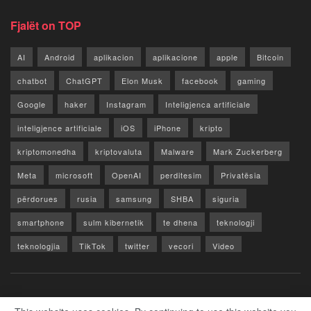
Fjalët on TOP
AI
Android
aplikacion
aplikacione
apple
Bitcoin
chatbot
ChatGPT
Elon Musk
facebook
gaming
Google
haker
Instagram
Inteligjenca artificiale
inteligjence artificiale
iOS
iPhone
kripto
kriptomonedha
kriptovaluta
Malware
Mark Zuckerberg
Meta
microsoft
OpenAI
perditesim
Privatësia
përdorues
rusia
samsung
SHBA
siguria
smartphone
sulm kibernetik
te dhena
teknologji
teknologjia
TikTok
twitter
vecori
Video
WhatsApp
x
youtube
Rreth Nesh
Reklamo
Privacy & Policy
Kontakt