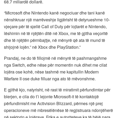
68.7 miliardë dollarë.
“Microsoft dhe Nintendo kanë negociuar dhe tani kanë
nënshkruar një marrëveshje ligjërisht të detyrueshme 10-
vjeçare për të sjellë Call of Duty për lojtarët e Nintendo,
lëshimin në të njëjtën ditë në Xbox, me të gjitha veçoritë
dhe të njëjtën përmbajtje, në mënyrë që ata të mund të
shijojnë lojën.” në Xbox dhe PlayStation.”
Prandaj, ne do të fillojmë në mënyrë të pashmangshme
nga Switch, edhe nëse për momentin nuk dihet me cilat
lojëra ose kohë, nëse tashmë me kapitullin Modern
Warfare II ose duke filluar nga ato të mëvonshme.
E gjithë kjo, natyrisht, në rast të miratimit përfundimtar për
blerjen, e cila do t’i lejonte Microsoft-it të kontaktojë
përfundimisht me Activision Blizzard, përmes një prej
operacioneve më mbresëlënëse të regjistruara ndonjëherë
në sektorin e lojërave. Frika e autoriteteve ka të bëjë para