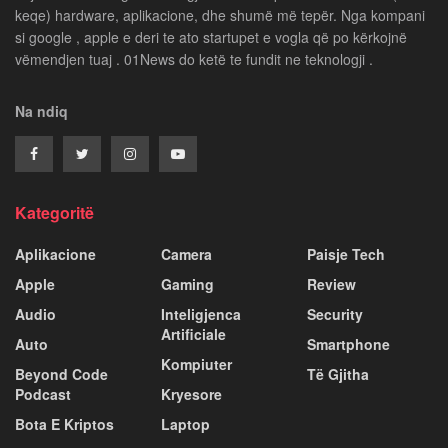
keqe) hardware, aplikacione, dhe shumë më tepër. Nga kompani
si google , apple e deri te ato startupet e vogla që po kërkojnë
vëmendjen tuaj . 01News do ketë te fundit ne teknologji .
Na ndiq
Kategoritë
Aplikacione
Camera
Paisje Tech
Apple
Gaming
Review
Audio
Inteligjenca
Security
Artificiale
Auto
Smartphone
Kompiuter
Beyond Code
Të Gjitha
Podcast
Kryesore
Bota E Kriptos
Laptop