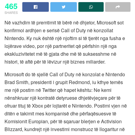
465
SHARES
Në vazhdim të premtimit të bërë në dhjetor, Microsoft sot
konfirmoi ardhjen e serisë Call of Duty në konzollat ​​
Nintendo. Ky nuk është një njoftim si të tjerët nga fusha e
lojërave video, por një partneritet që përfshin një nga
ekskluzivitetet më të gjata dhe më të suksesshme në
histori, të aftë për të lëvizur një biznes miliarder.
Microsoft do të sjellë Call of Duty në konzolat e Nintendo
Brad Smith, presidenti i grupit Redmond, iu kthye temës
me një postim në Twitter që hapet kështu: Ne kemi
nënshkruar një kontratë detyruese dhjetëvjeçare për të
ofruar tituj të Xbox për lojtarët e Nintendo. Postimi vjen në
ditën e takimit mes kompanisë dhe përfaqësuesve të
Komisionit Europian, për të sqaruar blerjen e Activision
Blizzard, kundrejt një investimi monstruoz të llogaritur në