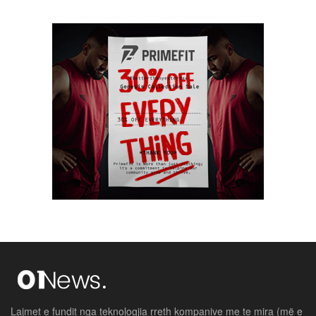
Lajmet e fundit nga teknologjia rreth kompanive me te mira (më e