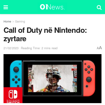
Home
Gaming
Call of Duty në Nintendo:
zyrtare
A
21/02/2023
Reading Time: 2 mins read
A