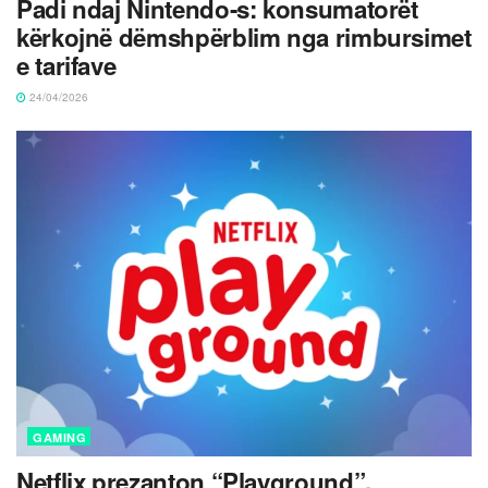
Padi ndaj Nintendo-s: konsumatorët
kërkojnë dëmshpërblim nga rimbursimet
e tarifave
24/04/2026
GAMING
Netflix prezanton “Playground”,