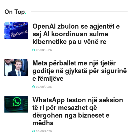
On Top
.
OpenAI zbulon se agjentët e
saj AI koordinuan sulme
kibernetike pa u vënë re
06/08/2026
Meta përballet me një tjetër
goditje në gjykatë për sigurinë
e fëmijëve
07/08/2026
WhatsApp teston një seksion
të ri për mesazhet që
dërgohen nga bizneset e
mëdha
03/08/2026