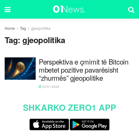
Home
Tag
gjeopolitika
Tag:
gjeopolitika
Perspektiva e çmimit të Bitcoin
mbetet pozitive pavarësisht
“zhurmës” gjeopolitike
20/01/2026
SHKARKO ZERO1 APP