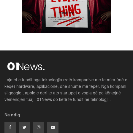
Lajmet e fundit nga teknologjia rreth kompanive me te mira (më e
keqe) hardware, aplikacione, dhe shumë më tepër. Nga kompani
si google , apple e deri te ato startupet e vogla që po kërkojnë
vëmendjen tuaj . 01News do ketë te fundit ne teknologji .
Na ndiq