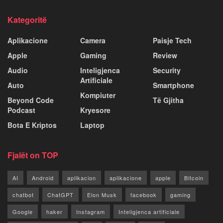
Kategoritë
Aplikacione
Camera
Paisje Tech
Apple
Gaming
Review
Audio
Inteligjenca
Security
Artificiale
Auto
Smartphone
Kompiuter
Beyond Code
Të Gjitha
Podcast
Kryesore
Bota E Kriptos
Laptop
Fjalët on TOP
AI
Android
aplikacion
aplikacione
apple
Bitcoin
chatbot
ChatGPT
Elon Musk
facebook
gaming
Google
haker
Instagram
Inteligjenca artificiale