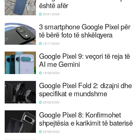
është afër
30/01/2025
3 smartphone Google Pixel për
të bërë foto të shkëlqyera
13/11/2024
Google Pixel 9: veçori të reja të
AI me Gemini
14/08/2024
Google Pixel Fold 2: dizajni dhe
specifikat e mundshme
23/02/2024
Google Pixel 8: Konfirmohet
shpejtësia e karikimit të baterisë
03/06/2023