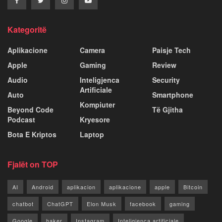
Kategoritë
Aplikacione
Camera
Paisje Tech
Apple
Gaming
Review
Audio
Inteligjenca
Security
Artificiale
Auto
Smartphone
Kompiuter
Beyond Code
Të Gjitha
Podcast
Kryesore
Bota E Kriptos
Laptop
Fjalët on TOP
AI
Android
aplikacion
aplikacione
apple
Bitcoin
chatbot
ChatGPT
Elon Musk
facebook
gaming
Google
haker
Instagram
Inteligjenca artificiale