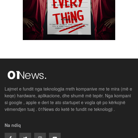
Lajmet e fundit nga teknologjia rreth kompanive me te mira (më e
keqe) hardware, aplikacione, dhe shumë më tepër. Nga kompani
si google , apple e deri te ato startupet e vogla që po kërkojnë
vëmendjen tuaj . 01News do ketë te fundit ne teknologji .
Na ndiq