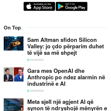
On Top
.
Sam Altman sfidon Silicon
Valley: jo çdo përparim duhet
të vijë sa më shpejt
03/08/2026
Gara mes OpenAI dhe
Anthropic po ndez alarmin në
industrinë e AI
04/08/2026
Meta sjell një agjent AI që
synon të ndryshojë mënyrën e