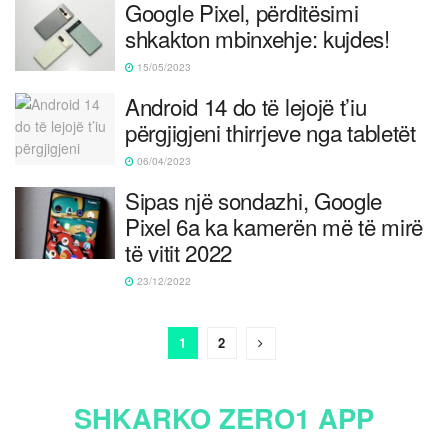
Google Pixel, përditësimi
shkakton mbinxehje: kujdes!
15/05/2023
Android 14 do të lejojë t’iu
përgjigjeni thirrjeve nga tabletët
06/04/2023
Sipas një sondazhi, Google
Pixel 6a ka kamerën më të mirë
të vitit 2022
23/12/2022
1
2
SHKARKO ZERO1 APP