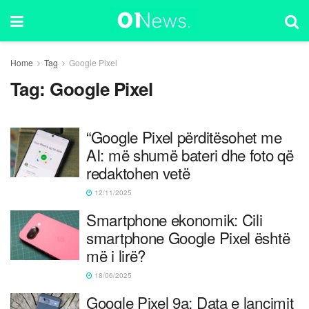
Home
Tag
Google Pixel
Tag:
Google Pixel
“Google Pixel përditësohet me
AI: më shumë bateri dhe foto që
redaktohen vetë
12/11/2025
Smartphone ekonomik: Cili
smartphone Google Pixel është
më i lirë?
18/06/2025
Google Pixel 9a: Data e lançimit