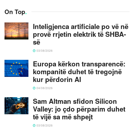
On Top
.
Inteligjenca artificiale po vë në
provë rrjetin elektrik të SHBA-
së
03/08/2026
Europa kërkon transparencë:
kompanitë duhet të tregojnë
kur përdorin AI
04/08/2026
Sam Altman sfidon Silicon
Valley: jo çdo përparim duhet
të vijë sa më shpejt
03/08/2026