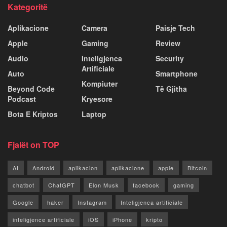
Kategoritë
Aplikacione
Camera
Paisje Tech
Apple
Gaming
Review
Audio
Inteligjenca
Security
Artificiale
Auto
Smartphone
Kompiuter
Beyond Code
Të Gjitha
Podcast
Kryesore
Bota E Kriptos
Laptop
Fjalët on TOP
AI
Android
aplikacion
aplikacione
apple
Bitcoin
chatbot
ChatGPT
Elon Musk
facebook
gaming
Google
haker
Instagram
Inteligjenca artificiale
inteligjence artificiale
iOS
iPhone
kripto