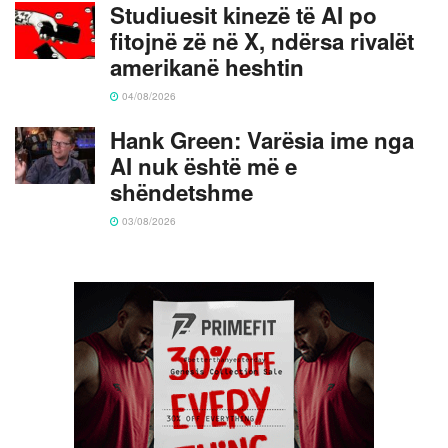
Studiuesit kinezë të AI po
fitojnë zë në X, ndërsa rivalët
amerikanë heshtin
04/08/2026
Hank Green: Varësia ime nga
AI nuk është më e
shëndetshme
03/08/2026