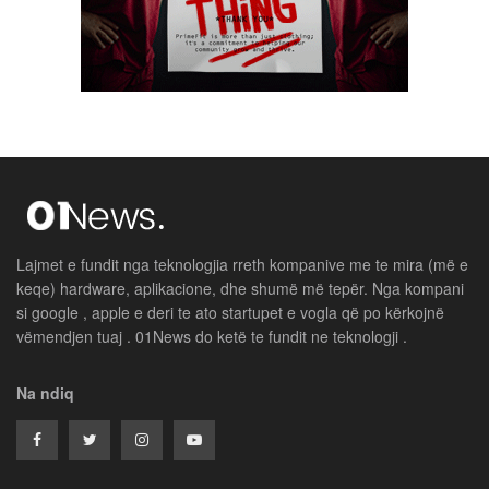
Lajmet e fundit nga teknologjia rreth kompanive me te mira (më e
keqe) hardware, aplikacione, dhe shumë më tepër. Nga kompani
si google , apple e deri te ato startupet e vogla që po kërkojnë
vëmendjen tuaj . 01News do ketë te fundit ne teknologji .
Na ndiq