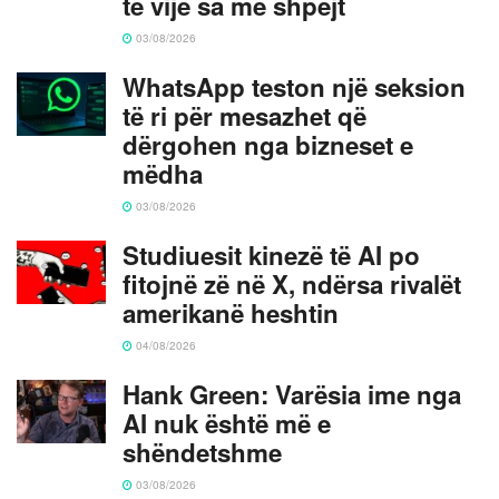
të vijë sa më shpejt
03/08/2026
WhatsApp teston një seksion
të ri për mesazhet që
dërgohen nga bizneset e
mëdha
03/08/2026
Studiuesit kinezë të AI po
fitojnë zë në X, ndërsa rivalët
amerikanë heshtin
04/08/2026
Hank Green: Varësia ime nga
AI nuk është më e
shëndetshme
03/08/2026