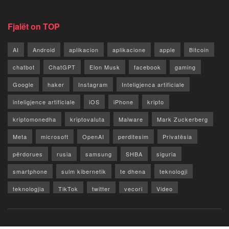
Fjalët on TOP
AI
Android
aplikacion
aplikacione
apple
Bitcoin
chatbot
ChatGPT
Elon Musk
facebook
gaming
Google
haker
Instagram
Inteligjenca artificiale
inteligjence artificiale
iOS
iPhone
kripto
kriptomonedha
kriptovaluta
Malware
Mark Zuckerberg
Meta
microsoft
OpenAI
perditesim
Privatësia
përdorues
rusia
samsung
SHBA
siguria
smartphone
sulm kibernetik
te dhena
teknologji
teknologjia
TikTok
twitter
vecori
Video
WhatsApp
x
youtube