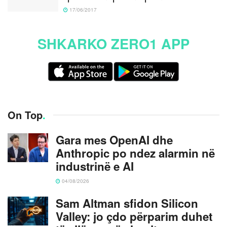
17/06/2017
SHKARKO ZERO1 APP
On Top
.
Gara mes OpenAI dhe
Anthropic po ndez alarmin në
industrinë e AI
04/08/2026
Sam Altman sfidon Silicon
Valley: jo çdo përparim duhet