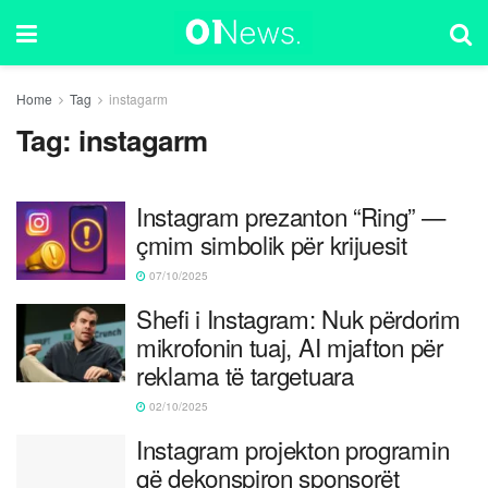
Home
Tag
instagarm
Tag:
instagarm
Instagram prezanton “Ring” —
çmim simbolik për krijuesit
07/10/2025
Shefi i Instagram: Nuk përdorim
mikrofonin tuaj, AI mjafton për
reklama të targetuara
02/10/2025
Instagram projekton programin
që dekonspiron sponsorët