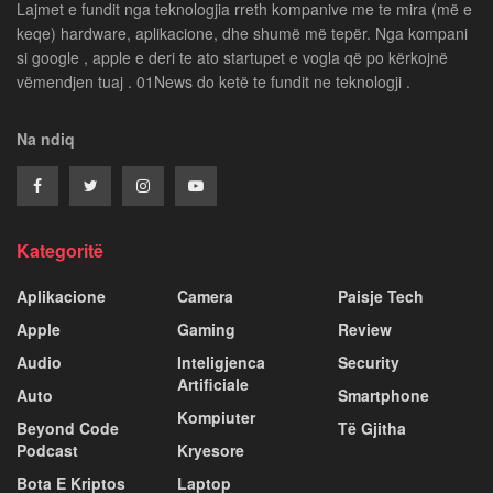
Lajmet e fundit nga teknologjia rreth kompanive me te mira (më e
keqe) hardware, aplikacione, dhe shumë më tepër. Nga kompani
si google , apple e deri te ato startupet e vogla që po kërkojnë
vëmendjen tuaj . 01News do ketë te fundit ne teknologji .
Na ndiq
Kategoritë
Aplikacione
Camera
Paisje Tech
Apple
Gaming
Review
Audio
Inteligjenca
Security
Artificiale
Auto
Smartphone
Kompiuter
Beyond Code
Të Gjitha
Podcast
Kryesore
Bota E Kriptos
Laptop