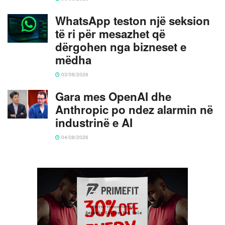
WhatsApp teston një seksion
të ri për mesazhet që
dërgohen nga bizneset e
mëdha
03/08/2026
Gara mes OpenAI dhe
Anthropic po ndez alarmin në
industrinë e AI
04/08/2026