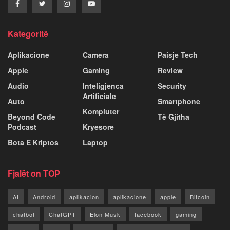
Kategoritë
Aplikacione
Camera
Paisje Tech
Apple
Gaming
Review
Audio
Inteligjenca
Security
Artificiale
Auto
Smartphone
Kompiuter
Beyond Code
Të Gjitha
Podcast
Kryesore
Bota E Kriptos
Laptop
Fjalët on TOP
AI
Android
aplikacion
aplikacione
apple
Bitcoin
chatbot
ChatGPT
Elon Musk
facebook
gaming