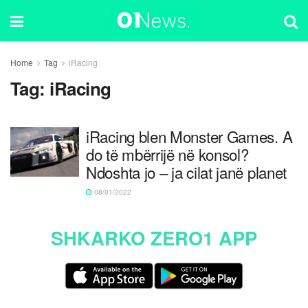
Home
Tag
iRacing
Tag:
iRacing
iRacing blen Monster Games. A
do të mbërrijë në konsol?
Ndoshta jo – ja cilat janë planet
08/01/2022
SHKARKO ZERO1 APP