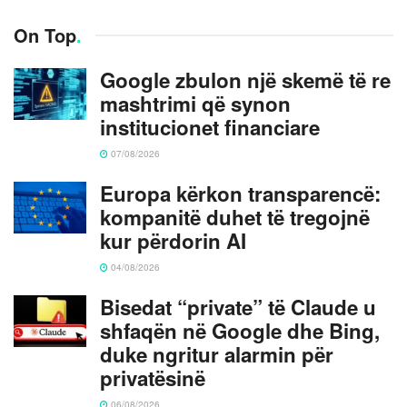
On Top
.
Google zbulon një skemë të re
mashtrimi që synon
institucionet financiare
07/08/2026
Europa kërkon transparencë:
kompanitë duhet të tregojnë
kur përdorin AI
04/08/2026
Bisedat “private” të Claude u
shfaqën në Google dhe Bing,
duke ngritur alarmin për
privatësinë
06/08/2026