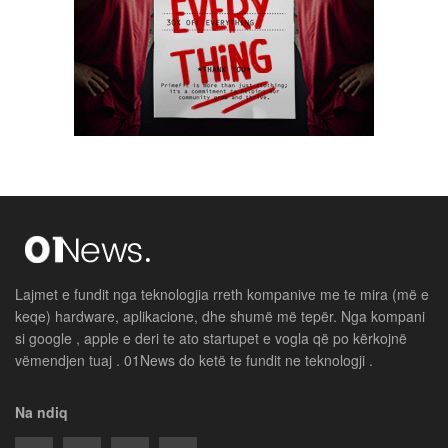
Lajmet e fundit nga teknologjia rreth kompanive me te mira (më e
keqe) hardware, aplikacione, dhe shumë më tepër. Nga kompani
si google , apple e deri te ato startupet e vogla që po kërkojnë
vëmendjen tuaj . 01News do ketë te fundit ne teknologji .
Na ndiq