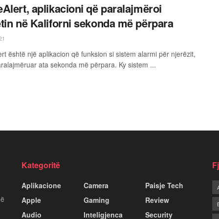
Alert, aplikacioni që paralajmëroi
tin në Kaliforni sekonda më përpara
21
t është një aplikacion që funksion si sistem alarmi për njerëzit,
aralajmëruar ata sekonda më përpara. Ky sistem ...
Kategoritë
F
Aplikacione
Camera
Paisje Tech
më
Apple
Gaming
Review
Audio
Inteligjenca
Security