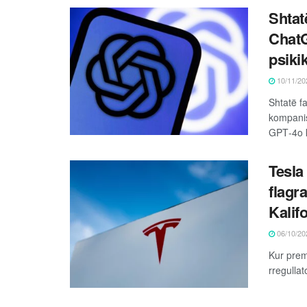
Shtat
ChatG
psiki
10/11/20
Shtatë f
kompanis
GPT‑4o k
Tesla
flagr
Kalif
06/10/20
Kur prem
rregullat