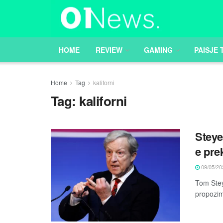
HOME
REVIEW
GAMING
PAISJE 
Home
Tag
kaliforni
Tag:
kaliforni
Steye
e pre
09/05/20
Tom Stey
propozim