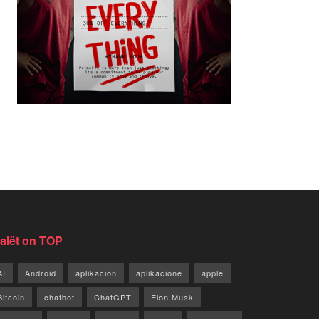
jalët on TOP
AI
Android
aplikacion
aplikacione
apple
Bitcoin
chatbot
ChatGPT
Elon Musk