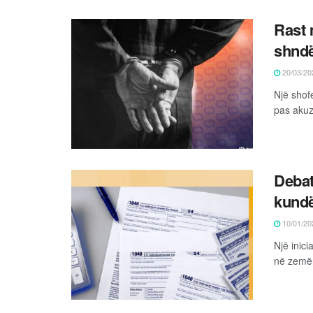
Rast 
shndë
20/03/20
Një shof
pas akuz
Debat
kundë
10/01/20
Një inici
në zemër 