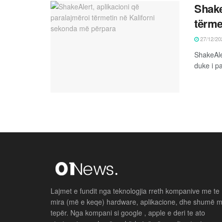
Shake
tërme
27/12/20
ShakeAler
duke i p
Lajmet e fundit nga teknologjia rreth kompanive me te
mira (më e keqe) hardware, aplikacione, dhe shumë 
tepër. Nga kompani si google , apple e deri te ato