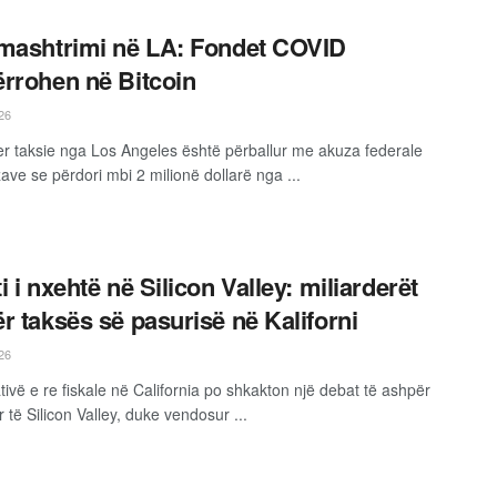
mashtrimi në LA: Fondet COVID
rrohen në Bitcoin
26
er taksie nga Los Angeles është përballur me akuza federale
ave se përdori mbi 2 milionë dollarë nga ...
i i nxehtë në Silicon Valley: miliarderët
r taksës së pasurisë në Kaliforni
26
ativë e re fiskale në California po shkakton një debat të ashpër
të Silicon Valley, duke vendosur ...