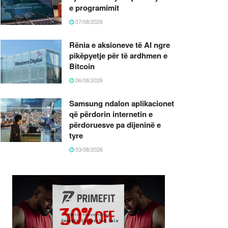
e programimit
07/08/2026
Rënia e aksioneve të AI ngre
pikëpyetje për të ardhmen e
Bitcoin
06/08/2026
Samsung ndalon aplikacionet
që përdorin internetin e
përdoruesve pa dijeninë e
tyre
03/08/2026