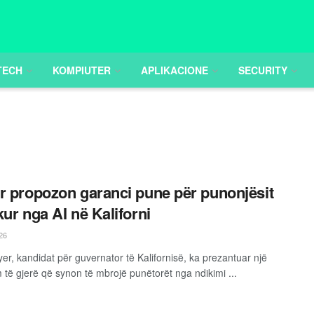
TECH
KOMPIUTER
APLIKACIONE
SECURITY
r propozon garanci pune për punonjësit
kur nga AI në Kaliforni
26
er, kandidat për guvernator të Kalifornisë, ka prezantuar një
 të gjerë që synon të mbrojë punëtorët nga ndikimi ...