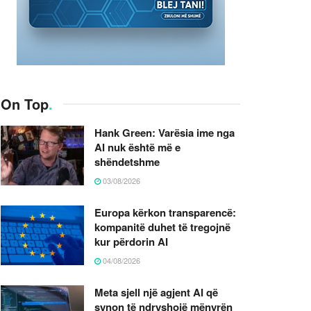
On Top
.
Hank Green: Varësia ime nga
AI nuk është më e
shëndetshme
03/08/2026
Europa kërkon transparencë:
kompanitë duhet të tregojnë
kur përdorin AI
04/08/2026
Meta sjell një agjent AI që
synon të ndryshojë mënyrën