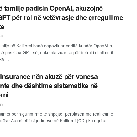
ë familje padisin OpenAI, akuzojnë
PT për rol në vetëvrasje dhe çrregullime
ke
25
amilje në Kaliforni kanë depozituar paditë kundër OpenAI‑s,
ë pas ChatGPT‑së, duke akuzuar se përdorimi i chatbot-it
a ...
 Insurance nën akuzë për vonesa
ante dhe dështime sistematike në
orni
25
timet për sigurim “më të shpejtë” përplasen me realitetin e
orëve Autoriteti i sigurimeve në Kaliforni (CDI) ka ngritur ...