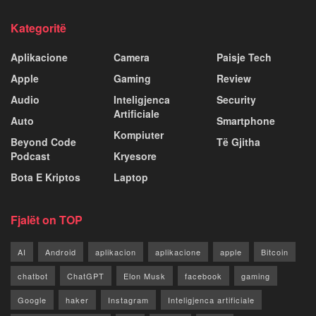
Kategoritë
Aplikacione
Camera
Paisje Tech
Apple
Gaming
Review
Audio
Inteligjenca
Security
Artificiale
Auto
Smartphone
Kompiuter
Beyond Code
Të Gjitha
Podcast
Kryesore
Bota E Kriptos
Laptop
Fjalët on TOP
AI
Android
aplikacion
aplikacione
apple
Bitcoin
chatbot
ChatGPT
Elon Musk
facebook
gaming
Google
haker
Instagram
Inteligjenca artificiale