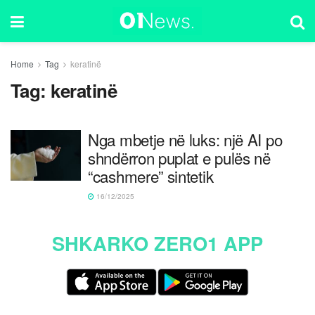
Home
Tag
keratinë
Tag:
keratinë
Nga mbetje në luks: një AI po
shndërron puplat e pulës në
“cashmere” sintetik
16/12/2025
SHKARKO ZERO1 APP