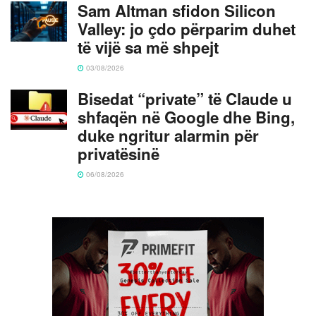
Sam Altman sfidon Silicon
Valley: jo çdo përparim duhet
të vijë sa më shpejt
03/08/2026
Bisedat “private” të Claude u
shfaqën në Google dhe Bing,
duke ngritur alarmin për
privatësinë
06/08/2026