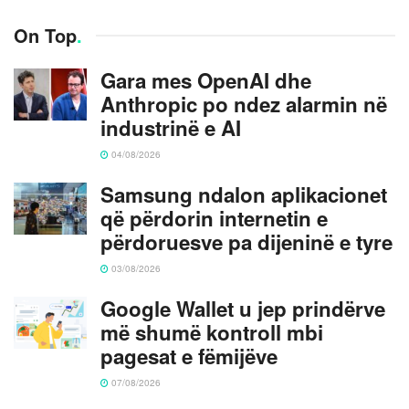
On Top
.
Gara mes OpenAI dhe
Anthropic po ndez alarmin në
industrinë e AI
04/08/2026
Samsung ndalon aplikacionet
që përdorin internetin e
përdoruesve pa dijeninë e tyre
03/08/2026
Google Wallet u jep prindërve
më shumë kontroll mbi
pagesat e fëmijëve
07/08/2026