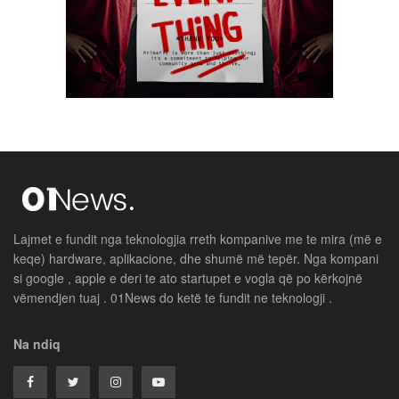
Lajmet e fundit nga teknologjia rreth kompanive me te mira (më e
keqe) hardware, aplikacione, dhe shumë më tepër. Nga kompani
si google , apple e deri te ato startupet e vogla që po kërkojnë
vëmendjen tuaj . 01News do ketë te fundit ne teknologji .
Na ndiq