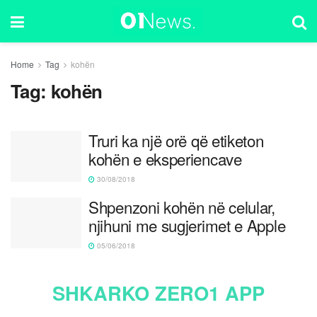
Home
Tag
kohën
Tag:
kohën
Truri ka një orë që etiketon
kohën e eksperiencave
30/08/2018
Shpenzoni kohën në celular,
njihuni me sugjerimet e Apple
05/06/2018
SHKARKO ZERO1 APP