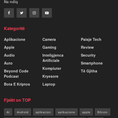
Na ndiq
Kategoritë
Aplikacione
Camera
Paisje Tech
Apple
Gaming
Review
Audio
Inteligjenca
Security
Artificiale
Auto
Smartphone
Kompiuter
Beyond Code
Të Gjitha
Podcast
Kryesore
Bota E Kriptos
Laptop
Fjalët on TOP
AI
Android
aplikacion
aplikacione
apple
Bitcoin