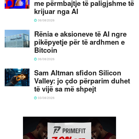
me përmbajtje të paligjshme të
krijuar nga AI
06/08/2026
Rënia e aksioneve të AI ngre
pikëpyetje për të ardhmen e
Bitcoin
06/08/2026
Sam Altman sfidon Silicon
Valley: jo çdo përparim duhet
të vijë sa më shpejt
03/08/2026