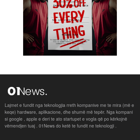
Lajmet e fundit nga teknologjia rreth kompanive me te mira (më e
keqe) hardware, aplikacione, dhe shumë më tepër. Nga kompani
si google , apple e deri te ato startupet e vogla që po kërkojnë
vëmendjen tuaj . 01News do ketë te fundit ne teknologji .