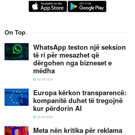
On Top
.
WhatsApp teston një seksion
të ri për mesazhet që
dërgohen nga bizneset e
mëdha
03/08/2026
Europa kërkon transparencë:
kompanitë duhet të tregojnë
kur përdorin AI
04/08/2026
Meta nën kritika për reklama