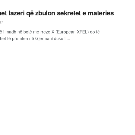
het lazeri që zbulon sekretet e materies
17
ë i madh në botë me rreze X (European XFEL) do të
het të premten në Gjermani duke i ...