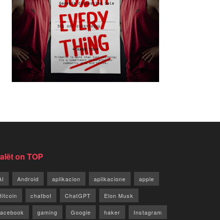
jalët on TOP
AI
Android
aplikacion
aplikacione
apple
Bitcoin
chatbot
ChatGPT
Elon Musk
facebook
gaming
Google
haker
Instagram