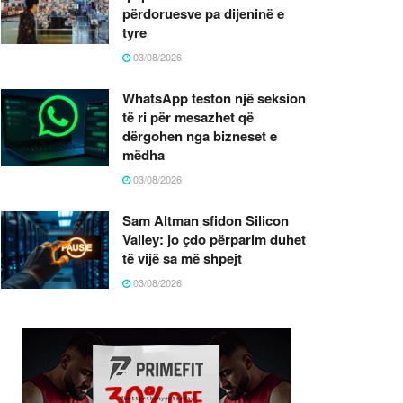
përdoruesve pa dijeninë e
tyre
03/08/2026
WhatsApp teston një seksion
të ri për mesazhet që
dërgohen nga bizneset e
mëdha
03/08/2026
Sam Altman sfidon Silicon
Valley: jo çdo përparim duhet
të vijë sa më shpejt
03/08/2026