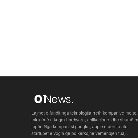
Lajmet e fundit nga teknologjia rreth kompanive me te
mira (më e keqe) hardware, aplikacione, dhe shumë 
tepër. Nga kompani si google , apple e deri te ato
startupet e vogla që po kërkojnë vëmendjen tuaj .