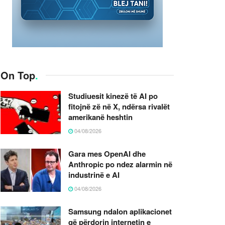
On Top
.
Studiuesit kinezë të AI po
fitojnë zë në X, ndërsa rivalët
amerikanë heshtin
04/08/2026
Gara mes OpenAI dhe
Anthropic po ndez alarmin në
industrinë e AI
04/08/2026
Samsung ndalon aplikacionet
që përdorin internetin e