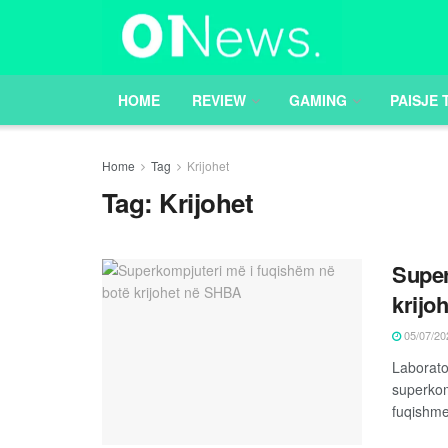
HOME
REVIEW
GAMING
PAISJE 
Home
Tag
Krijohet
Tag:
Krijohet
Super
krijo
05/07/20
Laborato
superkom
fuqishme