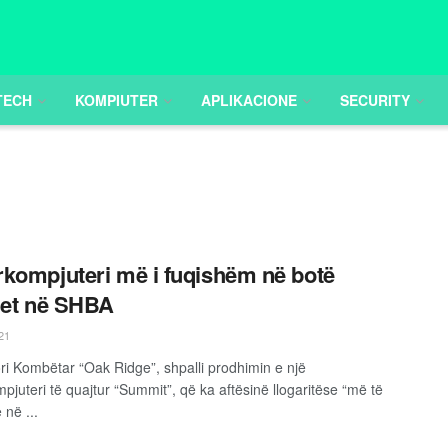
TECH
KOMPIUTER
APLIKACIONE
SECURITY
kompjuteri më i fuqishëm në botë
het në SHBA
21
ri Kombëtar “Oak Ridge”, shpalli prodhimin e një
pjuteri të quajtur “Summit”, që ka aftësinë llogaritëse “më të
 në ...