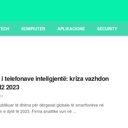
TECH
KOMPIUTER
APLIKACIONE
SECURITY
 i telefonave inteligjentë: kriza vazhdon
2 2023
23
ublikuar të dhëna për dërgesat globale të smartfonëve në
n e dytë të 2023. Firma analitike vuri në ...