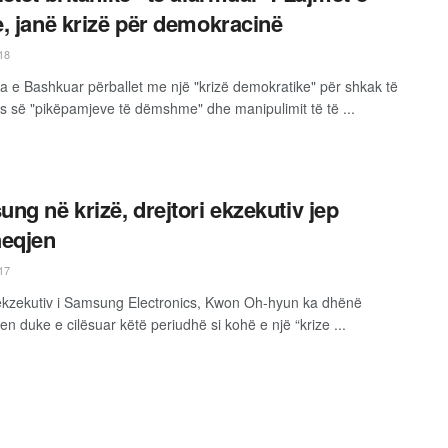
, janë krizë për demokracinë
18
ia e Bashkuar përballet me një "krizë demokratike" për shkak të
s së "pikëpamjeve të dëmshme" dhe manipulimit të të ...
ng në krizë, drejtori ekzekutiv jep
eqjen
17
 ekzekutiv i Samsung Electronics, Kwon Oh-hyun ka dhënë
n duke e cilësuar këtë periudhë si kohë e një “krize ...