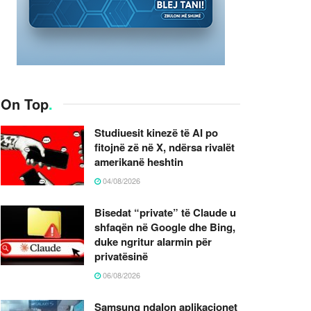
On Top
.
Studiuesit kinezë të AI po
fitojnë zë në X, ndërsa rivalët
amerikanë heshtin
04/08/2026
Bisedat “private” të Claude u
shfaqën në Google dhe Bing,
duke ngritur alarmin për
privatësinë
06/08/2026
Samsung ndalon aplikacionet