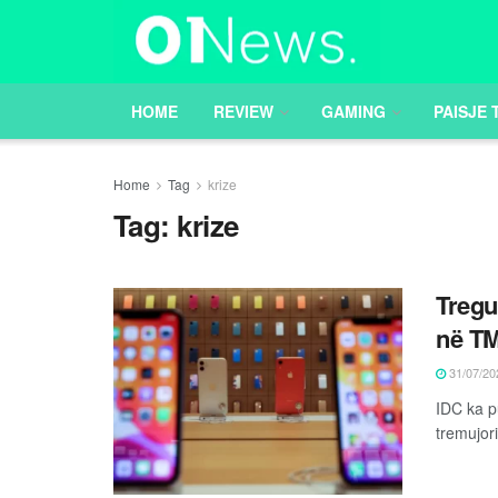
HOME
REVIEW
GAMING
PAISJE 
Home
Tag
krize
Tag:
krize
Tregu
në TM
31/07/20
IDC ka p
tremujori