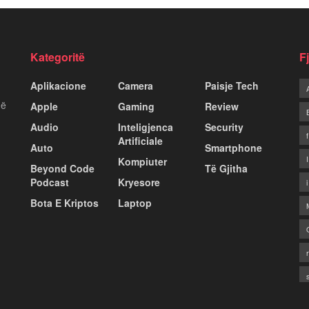
Kategoritë
F
Aplikacione
Camera
Paisje Tech
më
Apple
Gaming
Review
Audio
Inteligjenca
Security
Artificiale
Auto
Smartphone
Kompiuter
Beyond Code
Të Gjitha
Podcast
Kryesore
Bota E Kriptos
Laptop