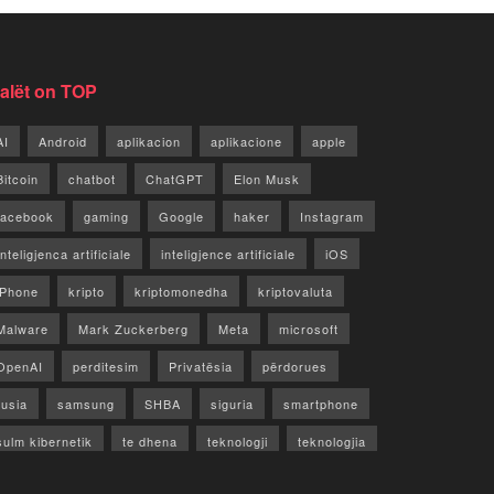
jalët on TOP
AI
Android
aplikacion
aplikacione
apple
Bitcoin
chatbot
ChatGPT
Elon Musk
facebook
gaming
Google
haker
Instagram
Inteligjenca artificiale
inteligjence artificiale
iOS
iPhone
kripto
kriptomonedha
kriptovaluta
Malware
Mark Zuckerberg
Meta
microsoft
OpenAI
perditesim
Privatësia
përdorues
rusia
samsung
SHBA
siguria
smartphone
sulm kibernetik
te dhena
teknologji
teknologjia
TikTok
twitter
vecori
Video
WhatsApp