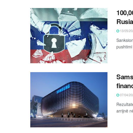
100,0
Rusi
13/05/20
Sanksion
pushtimi
Samsu
finan
07/04/20
Rezultate
arrijnë n