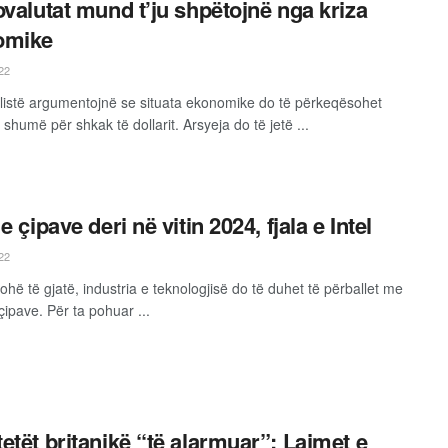
ovalutat mund t’ju shpëtojnë nga kriza
omike
22
listë argumentojnë se situata ekonomike do të përkeqësohet
humë për shkak të dollarit. Arsyeja do të jetë ...
e çipave deri në vitin 2024, fjala e Intel
22
ohë të gjatë, industria e teknologjisë do të duhet të përballet me
çipave. Për ta pohuar ...
etët britanikë “të alarmuar”: Lajmet e