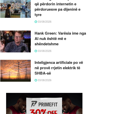
që përdorin internetin e
përdoruesve pa dijeninë e
tyre
03/08/2026
Hank Green: Varësia ime nga
AI nuk është më e
shëndetshme
03/08/2026
Inteligjenca artificiale po vë
në provë rrjetin elektrik të
SHBA-së
03/08/2026