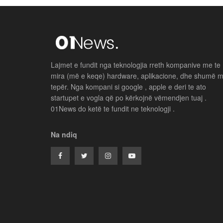
Lajmet e fundit nga teknologjia rreth kompanive me te
mira (më e keqe) hardware, aplikacione, dhe shumë 
tepër. Nga kompani si google , apple e deri te ato
startupet e vogla që po kërkojnë vëmendjen tuaj .
01News do ketë te fundit ne teknologji .
Na ndiq