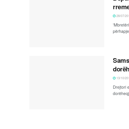
rreme
28/07/20
'Mbretër
përhapje
Samsu
dorëh
13/10/20
Drejtori
dorëheqje