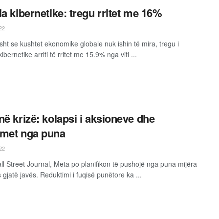
ia kibernetike: tregu rritet me 16%
22
sht se kushtet ekonomike globale nuk ishin të mira, tregu i
kibernetike arriti të rritet me 15.9% nga viti ...
në krizë: kolapsi i aksioneve dhe
met nga puna
22
ll Street Journal, Meta po planifikon të pushojë nga puna mijëra
gjatë javës. Reduktimi i fuqisë punëtore ka ...