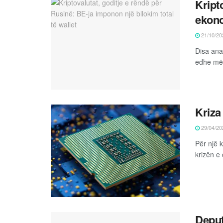
Kript
ekon
21/10/20
Disa ana
edhe më s
Kriza 
29/04/20
Për një k
krizën e 
Deput