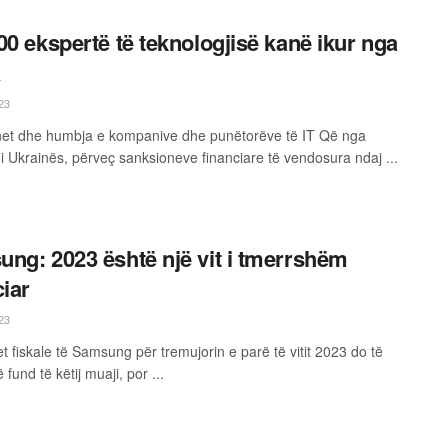
00 ekspertë të teknologjisë kanë ikur nga
a
23
et dhe humbja e kompanive dhe punëtorëve të IT Që nga
 i Ukrainës, përveç sanksioneve financiare të vendosura ndaj ...
ng: 2023 është një vit i tmerrshëm
ciar
23
t fiskale të Samsung për tremujorin e parë të vitit 2023 do të
ë fund të këtij muaji, por ...