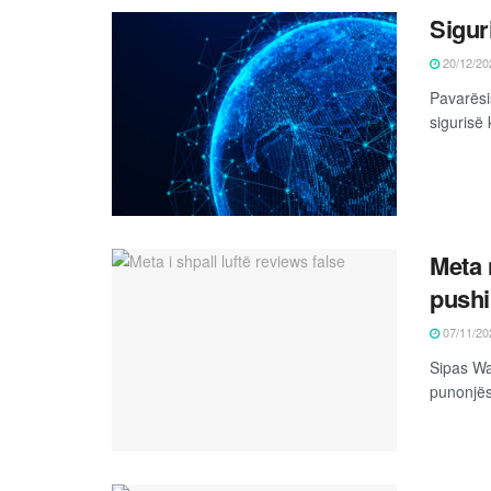
Sigur
20/12/20
Pavarësi
sigurisë 
Meta 
pushi
07/11/20
Sipas Wa
punonjës 