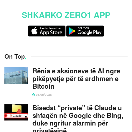
SHKARKO ZERO1 APP
On Top
.
Rënia e aksioneve të AI ngre
pikëpyetje për të ardhmen e
Bitcoin
06/08/2026
Bisedat “private” të Claude u
shfaqën në Google dhe Bing,
duke ngritur alarmin për
privatësinë