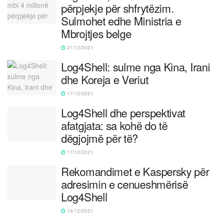
përpjekje për shfrytëzim.
Sulmohet edhe Ministria e
Mbrojtjes belge
21/12/2021
Log4Shell: sulme nga Kina, Irani
dhe Koreja e Veriut
17/12/2021
Log4Shell dhe perspektivat
afatgjata: sa kohë do të
dëgjojmë për të?
17/12/2021
Rekomandimet e Kaspersky për
adresimin e cenueshmërisë
Log4Shell
16/12/2021