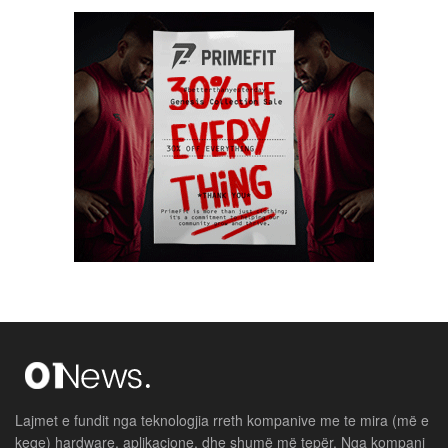
Lajmet e fundit nga teknologjia rreth kompanive me te mira (më e
keqe) hardware, aplikacione, dhe shumë më tepër. Nga kompani