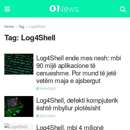
Home
Tag
Log4Shell
Tag:
Log4Shell
Log4Shell ende mes nesh: mbi
90 mijë aplikacione të
cenueshme. Por mund të jetë
vetëm maja e ajsbergut
30/04/2022
Log4Shell, defekti kompjuterik
është mbyllur plotësisht
03/01/2022
Log4Shell, mbi 4 milionë