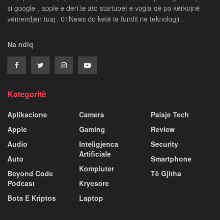
si google , apple e deri te ato startupet e vogla që po kërkojnë
vëmendjen tuaj . 01News do ketë te fundit ne teknologji .
Na ndiq
Kategoritë
Aplikacione
Camera
Paisje Tech
Apple
Gaming
Review
Audio
Inteligjenca
Security
Artificiale
Auto
Smartphone
Kompiuter
Beyond Code
Të Gjitha
Podcast
Kryesore
Bota E Kriptos
Laptop