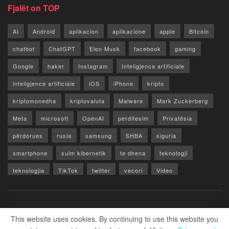
Fjalët on TOP
AI
Android
aplikacion
aplikacione
apple
Bitcoin
chatbot
ChatGPT
Elon Musk
facebook
gaming
Google
haker
Instagram
Inteligjenca artificiale
inteligjence artificiale
iOS
iPhone
kripto
kriptomonedha
kriptovaluta
Malware
Mark Zuckerberg
Meta
microsoft
OpenAI
perditesim
Privatësia
përdorues
rusia
samsung
SHBA
siguria
smartphone
sulm kibernetik
te dhena
teknologji
teknologjia
TikTok
twitter
vecori
Video
WhatsApp
x
youtube
Rreth Nesh
Reklamo
Privacy & Policy
Kontakt
This website uses cookies. By continuing to use this website you