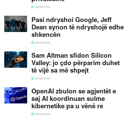
06/08/2026
Pasi ndryshoi Google, Jeff
Dean synon të ndryshojë edhe
shkencën
06/08/2026
Sam Altman sfidon Silicon
Valley: jo çdo përparim duhet
të vijë sa më shpejt
03/08/2026
OpenAI zbulon se agjentët e
saj AI koordinuan sulme
kibernetike pa u vënë re
06/08/2026