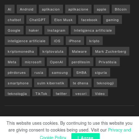
AI
Android
aplikacion
aplikacione
apple
Bitcoin
chatbot
ChatGPT
Elon Musk
facebook
gaming
Google
haker
Instagram
Inteligjenca artificiale
inteligjence artificiale
iOS
iPhone
kripto
kriptomonedha
kriptovaluta
Malware
Mark Zuckerberg
Meta
microsoft
OpenAI
perditesim
Privatësia
përdorues
rusia
samsung
SHBA
siguria
smartphone
sulm kibernetik
te dhena
teknologji
teknologjia
TikTok
twitter
vecori
Video
WhatsApp
x
youtube
Rreth Nesh
Reklamo
Privacy & Policy
Kontakt
This website uses cookies. By continuing to use this website you
are giving consent to cookies being used. Visit our
Privacy and
© 2026 Zero1.al - Part of techzero1.com
Cookie Policy
.
I Agree