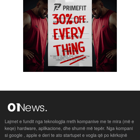
Lajmet e fundit nga teknologjia rreth kompanive me te mira (më e
keqe) hardware, aplikacione, dhe shumë më tepër. Nga kompani
si google , apple e deri te ato startupet e vogla që po kërkojnë