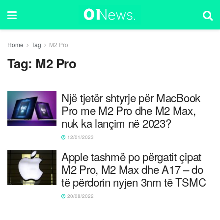
Home
Tag
M2 Pro
Tag:
M2 Pro
Një tjetër shtyrje për MacBook
Pro me M2 Pro dhe M2 Max,
nuk ka lançim në 2023?
12/01/2023
Apple tashmë po përgatit çipat
M2 Pro, M2 Max dhe A17 – do
të përdorin nyjen 3nm të TSMC
20/08/2022