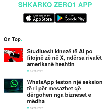
SHKARKO ZERO1 APP
On Top
.
Studiuesit kinezë të AI po
fitojnë zë në X, ndërsa rivalët
amerikanë heshtin
04/08/2026
WhatsApp teston një seksion
të ri për mesazhet që
dërgohen nga bizneset e
mëdha
03/08/2026