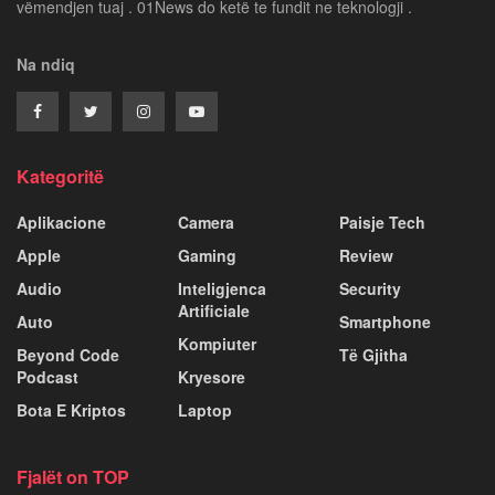
vëmendjen tuaj . 01News do ketë te fundit ne teknologji .
Na ndiq
Kategoritë
Aplikacione
Camera
Paisje Tech
Apple
Gaming
Review
Audio
Inteligjenca
Security
Artificiale
Auto
Smartphone
Kompiuter
Beyond Code
Të Gjitha
Podcast
Kryesore
Bota E Kriptos
Laptop
Fjalët on TOP