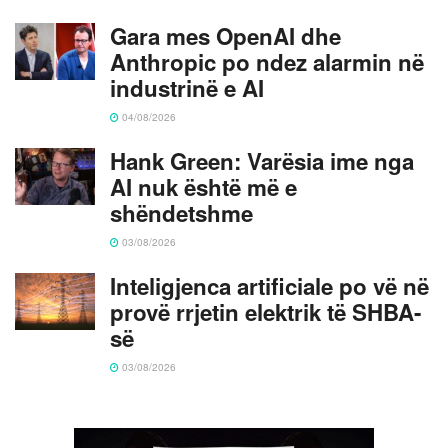
Gara mes OpenAI dhe
Anthropic po ndez alarmin në
industrinë e AI
04/08/2026
Hank Green: Varësia ime nga
AI nuk është më e
shëndetshme
03/08/2026
Inteligjenca artificiale po vë në
provë rrjetin elektrik të SHBA-
së
03/08/2026