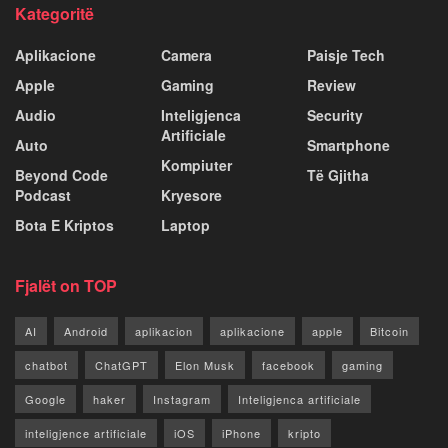
Kategoritë
Aplikacione
Camera
Paisje Tech
Apple
Gaming
Review
Audio
Inteligjenca
Security
Artificiale
Auto
Smartphone
Kompiuter
Beyond Code
Të Gjitha
Podcast
Kryesore
Bota E Kriptos
Laptop
Fjalët on TOP
AI
Android
aplikacion
aplikacione
apple
Bitcoin
chatbot
ChatGPT
Elon Musk
facebook
gaming
Google
haker
Instagram
Inteligjenca artificiale
inteligjence artificiale
iOS
iPhone
kripto