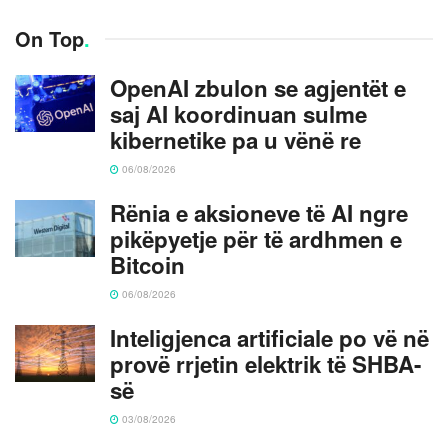
On Top
.
OpenAI zbulon se agjentët e
saj AI koordinuan sulme
kibernetike pa u vënë re
06/08/2026
Rënia e aksioneve të AI ngre
pikëpyetje për të ardhmen e
Bitcoin
06/08/2026
Inteligjenca artificiale po vë në
provë rrjetin elektrik të SHBA-
së
03/08/2026