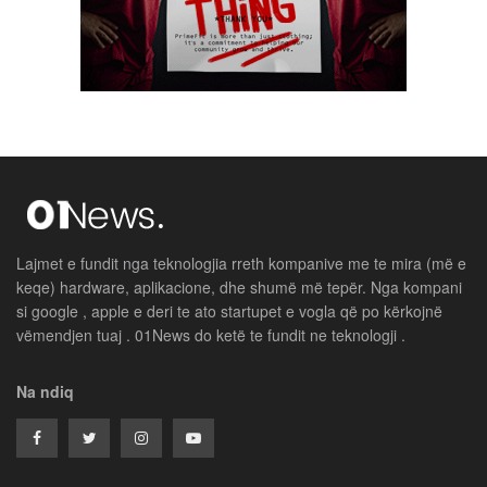
Lajmet e fundit nga teknologjia rreth kompanive me te mira (më e
keqe) hardware, aplikacione, dhe shumë më tepër. Nga kompani
si google , apple e deri te ato startupet e vogla që po kërkojnë
vëmendjen tuaj . 01News do ketë te fundit ne teknologji .
Na ndiq