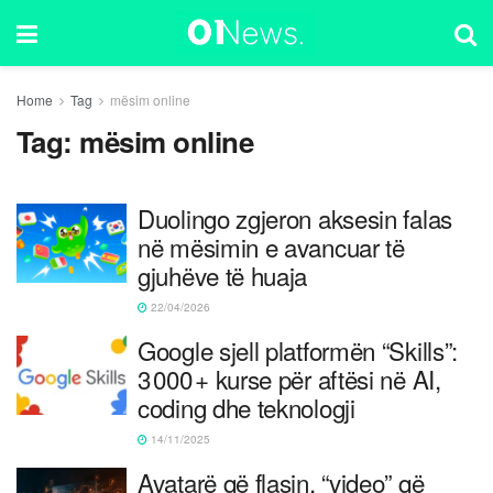
Home
Tag
mësim online
Tag:
mësim online
Duolingo zgjeron aksesin falas
në mësimin e avancuar të
gjuhëve të huaja
22/04/2026
Google sjell platformën “Skills”:
3 000 + kurse për aftësi në AI,
coding dhe teknologji
14/11/2025
Avatarë që flasin, “video” që