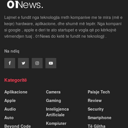
Lajmet e fundit nga teknologjia rreth kompanive me te mira (më e
keqe) hardware, aplikacione, dhe shumë më tepër. Nga kompani
si google , apple e deri te ato startupet e vogla që po kërkojnë
vëmendjen tuaj . 01News do ketë te fundit ne teknologji .
Na ndiq
Kategoritë
Aplikacione
Camera
Paisje Tech
Apple
Gaming
Review
Audio
Inteligjenca
Security
Artificiale
Auto
Smartphone
Kompiuter
Beyond Code
Të Gjitha