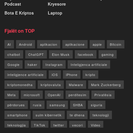
Podcast
Kryesore
Bota E Kriptos
Laptop
Fjalët on TOP
AI
Android
aplikacion
aplikacione
apple
Bitcoin
chatbot
ChatGPT
Elon Musk
facebook
gaming
Google
haker
Instagram
Inteligjenca artificiale
inteligjence artificiale
iOS
iPhone
kripto
kriptomonedha
kriptovaluta
Malware
Mark Zuckerberg
Meta
microsoft
OpenAI
perditesim
Privatësia
përdorues
rusia
samsung
SHBA
siguria
smartphone
sulm kibernetik
te dhena
teknologji
teknologjia
TikTok
twitter
vecori
Video