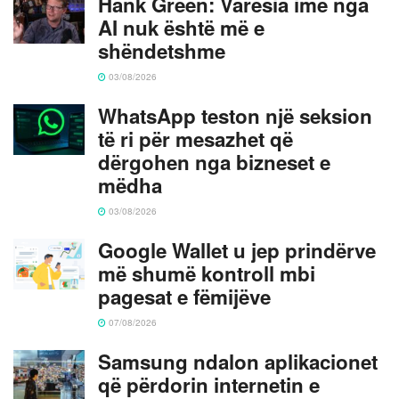
Hank Green: Varësia ime nga
AI nuk është më e
shëndetshme
03/08/2026
WhatsApp teston një seksion
të ri për mesazhet që
dërgohen nga bizneset e
mëdha
03/08/2026
Google Wallet u jep prindërve
më shumë kontroll mbi
pagesat e fëmijëve
07/08/2026
Samsung ndalon aplikacionet
që përdorin internetin e