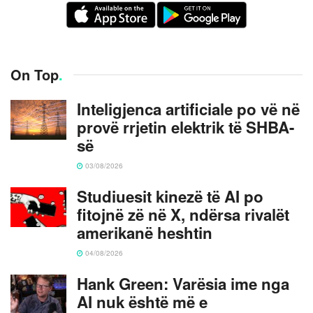
On Top
.
Inteligjenca artificiale po vë në
provë rrjetin elektrik të SHBA-
së
03/08/2026
Studiuesit kinezë të AI po
fitojnë zë në X, ndërsa rivalët
amerikanë heshtin
04/08/2026
Hank Green: Varësia ime nga
AI nuk është më e