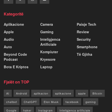
Kategoritë
Aplikacione
Camera
Paisje Tech
Apple
Gaming
Review
Audio
Inteligjenca
Security
Artificiale
Auto
Smartphone
Kompiuter
Beyond Code
Të Gjitha
Podcast
Kryesore
Bota E Kriptos
Laptop
Fjalët on TOP
AI
Android
aplikacion
aplikacione
apple
Bitcoin
chatbot
ChatGPT
Elon Musk
facebook
gaming
Google
haker
Instagram
Inteligjenca artificiale