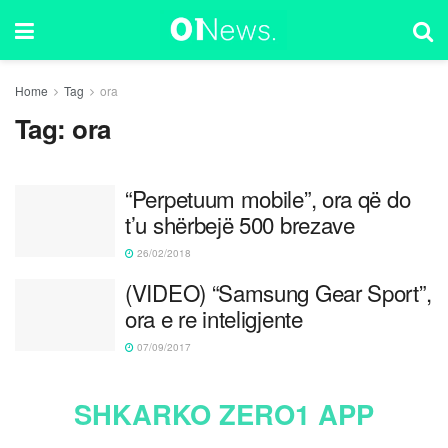
Home
Tag
ora
Tag:
ora
“Perpetuum mobile”, ora që do
t’u shërbejë 500 brezave
26/02/2018
(VIDEO) “Samsung Gear Sport”,
ora e re inteligjente
07/09/2017
SHKARKO ZERO1 APP