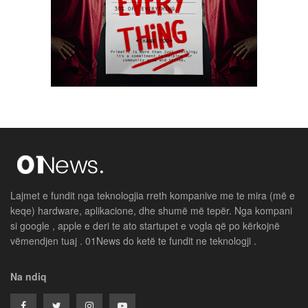
Lajmet e fundit nga teknologjia rreth kompanive me te mira (më e
keqe) hardware, aplikacione, dhe shumë më tepër. Nga kompani
si google , apple e deri te ato startupet e vogla që po kërkojnë
vëmendjen tuaj . 01News do ketë te fundit ne teknologji .
Na ndiq