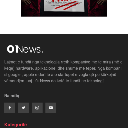
Lajmet e fundit nga teknologjia rreth kompanive me te mira (më e
keqe) hardware, aplikacione, dhe shumë më tepër. Nga kompani
si google , apple e deri te ato startupet e vogla që po kërkojnë
vëmendjen tuaj . 01News do ketë te fundit ne teknologji .
Na ndiq
Kategoritë