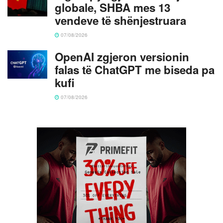
globale, SHBA mes 13
vendeve të shënjestruara
07/08/2026
OpenAI zgjeron versionin
falas të ChatGPT me biseda pa
kufi
07/08/2026