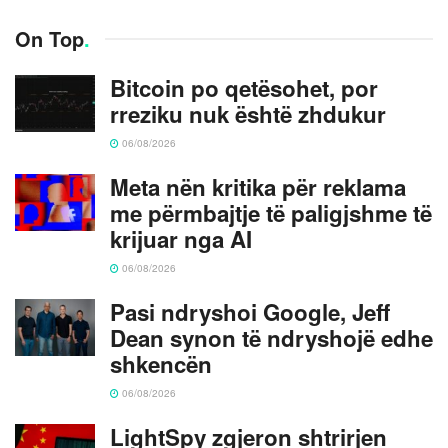
On Top
.
Bitcoin po qetësohet, por
rreziku nuk është zhdukur
06/08/2026
Meta nën kritika për reklama
me përmbajtje të paligjshme të
krijuar nga AI
06/08/2026
Pasi ndryshoi Google, Jeff
Dean synon të ndryshojë edhe
shkencën
06/08/2026
LightSpy zgjeron shtrirjen