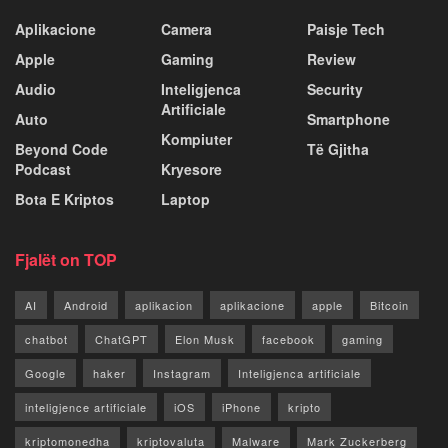
Aplikacione
Camera
Paisje Tech
Apple
Gaming
Review
Audio
Inteligjenca
Security
Artificiale
Auto
Smartphone
Kompiuter
Beyond Code
Të Gjitha
Podcast
Kryesore
Bota E Kriptos
Laptop
Fjalët on TOP
AI
Android
aplikacion
aplikacione
apple
Bitcoin
chatbot
ChatGPT
Elon Musk
facebook
gaming
Google
haker
Instagram
Inteligjenca artificiale
inteligjence artificiale
iOS
iPhone
kripto
kriptomonedha
kriptovaluta
Malware
Mark Zuckerberg