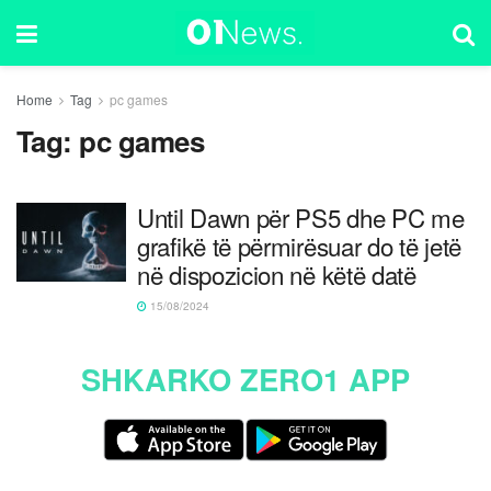
Home
Tag
pc games
Tag:
pc games
Until Dawn për PS5 dhe PC me
grafikë të përmirësuar do të jetë
në dispozicion në këtë datë
15/08/2024
SHKARKO ZERO1 APP