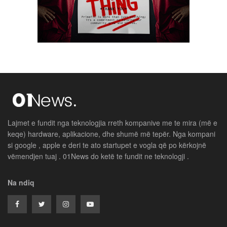
Lajmet e fundit nga teknologjia rreth kompanive me te mira (më e
keqe) hardware, aplikacione, dhe shumë më tepër. Nga kompani
si google , apple e deri te ato startupet e vogla që po kërkojnë
vëmendjen tuaj . 01News do ketë te fundit ne teknologji .
Na ndiq