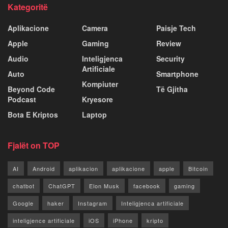
Kategoritë
Aplikacione
Camera
Paisje Tech
Apple
Gaming
Review
Audio
Inteligjenca
Security
Artificiale
Auto
Smartphone
Kompiuter
Beyond Code
Të Gjitha
Podcast
Kryesore
Bota E Kriptos
Laptop
Fjalët on TOP
AI
Android
aplikacion
aplikacione
apple
Bitcoin
chatbot
ChatGPT
Elon Musk
facebook
gaming
Google
haker
Instagram
Inteligjenca artificiale
inteligjence artificiale
iOS
iPhone
kripto