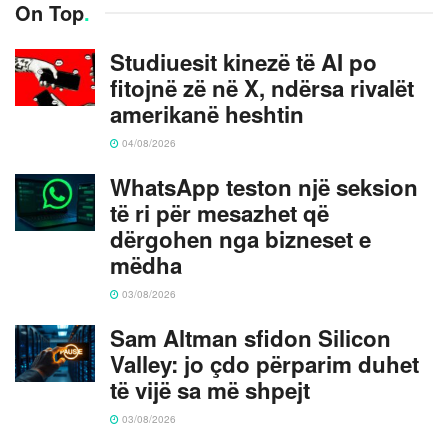
On Top
.
Studiuesit kinezë të AI po
fitojnë zë në X, ndërsa rivalët
amerikanë heshtin
04/08/2026
WhatsApp teston një seksion
të ri për mesazhet që
dërgohen nga bizneset e
mëdha
03/08/2026
Sam Altman sfidon Silicon
Valley: jo çdo përparim duhet
të vijë sa më shpejt
03/08/2026