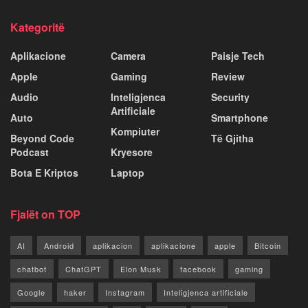
Kategoritë
Aplikacione
Camera
Paisje Tech
Apple
Gaming
Review
Audio
Inteligjenca
Security
Artificiale
Auto
Smartphone
Kompiuter
Beyond Code
Të Gjitha
Podcast
Kryesore
Bota E Kriptos
Laptop
Fjalët on TOP
AI
Android
aplikacion
aplikacione
apple
Bitcoin
chatbot
ChatGPT
Elon Musk
facebook
gaming
Google
haker
Instagram
Inteligjenca artificiale