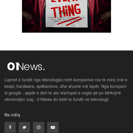
Lajmet e fundit nga teknologjia rreth kompanive me te mira (më e
keqe) hardware, aplikacione, dhe shumë më tepër. Nga kompani
si google , apple e deri te ato startupet e vogla që po kërkojnë
vëmendjen tuaj . 01News do ketë te fundit ne teknologji .
Na ndiq