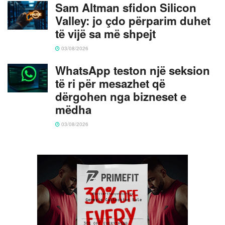
Sam Altman sfidon Silicon
Valley: jo çdo përparim duhet
të vijë sa më shpejt
03/08/2026
WhatsApp teston një seksion
të ri për mesazhet që
dërgohen nga bizneset e
mëdha
03/08/2026