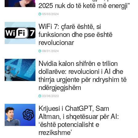
2025 nuk do të ketë më energji”
05/03/2024
WiFi 7: çfarë është, si
funksionon dhe pse është
revolucionar
08/01/2024
Nvidia kalon shifrën e trilion
dollarëve: revolucioni i AI dhe
thirrja urgjente për ndryshim të
ndërgjegjshëm
03/06/2023
Krijuesi i ChatGPT, Sam
Altman, i shqetësuar për AI:
‘është potencialisht e
rrezikshme’