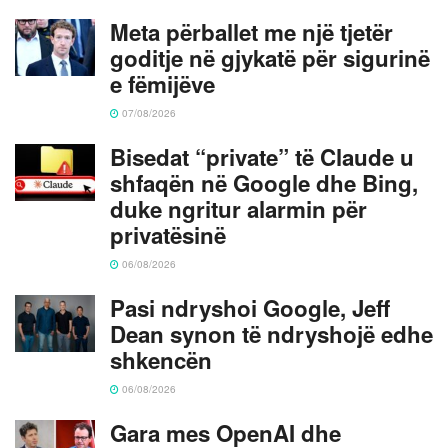
Meta përballet me një tjetër
goditje në gjykatë për sigurinë
e fëmijëve
07/08/2026
Bisedat “private” të Claude u
shfaqën në Google dhe Bing,
duke ngritur alarmin për
privatësinë
06/08/2026
Pasi ndryshoi Google, Jeff
Dean synon të ndryshojë edhe
shkencën
06/08/2026
Gara mes OpenAI dhe