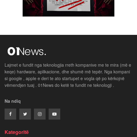
Lajmet e fundit nga teknologjia rreth kompanive me te mira (më e
keqe) hardware, aplikacione, dhe shumë më tepër. Nga kompani
si google , apple e deri te ato startupet e vogla që po kërkojnë
vëmendjen tuaj . 01News do ketë te fundit ne teknologji .
Na ndiq
Kategoritë