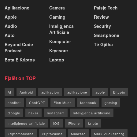
Aplikacione
Camera
Paisje Tech
Apple
Gaming
Review
Audio
Inteligjenca
Security
Artificiale
Auto
Smartphone
Kompiuter
Beyond Code
Të Gjitha
Podcast
Kryesore
Bota E Kriptos
Laptop
Fjalët on TOP
AI
Android
aplikacion
aplikacione
apple
Bitcoin
chatbot
ChatGPT
Elon Musk
facebook
gaming
Google
haker
Instagram
Inteligjenca artificiale
inteligjence artificiale
iOS
iPhone
kripto
kriptomonedha
kriptovaluta
Malware
Mark Zuckerberg