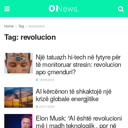
Home
Tag
revolucion
Tag:
revolucion
Një tatuazh hi-tech në fytyre për
të monitoruar stresin: revolucion
apo çmenduri?
16/06/2025
AI kërcënon të shkaktojë një
krizë globale energjitike
20/01/2025
Elon Musk: “AI është revolucioni
më i madh teknologjik , por në