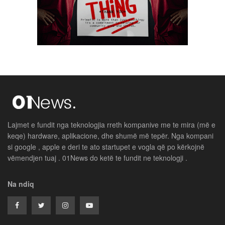
Lajmet e fundit nga teknologjia rreth kompanive me te mira (më e
keqe) hardware, aplikacione, dhe shumë më tepër. Nga kompani
si google , apple e deri te ato startupet e vogla që po kërkojnë
vëmendjen tuaj . 01News do ketë te fundit ne teknologji .
Na ndiq