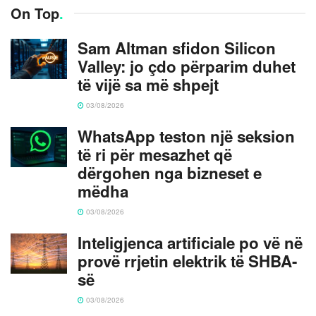
On Top
.
Sam Altman sfidon Silicon
Valley: jo çdo përparim duhet
të vijë sa më shpejt
03/08/2026
WhatsApp teston një seksion
të ri për mesazhet që
dërgohen nga bizneset e
mëdha
03/08/2026
Inteligjenca artificiale po vë në
provë rrjetin elektrik të SHBA-
së
03/08/2026