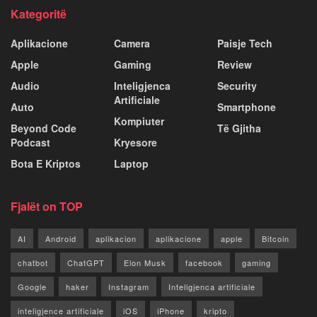
Kategoritë
Aplikacione
Camera
Paisje Tech
Apple
Gaming
Review
Audio
Inteligjenca
Security
Artificiale
Auto
Smartphone
Kompiuter
Beyond Code
Të Gjitha
Podcast
Kryesore
Bota E Kriptos
Laptop
Fjalët on TOP
AI
Android
aplikacion
aplikacione
apple
Bitcoin
chatbot
ChatGPT
Elon Musk
facebook
gaming
Google
haker
Instagram
Inteligjenca artificiale
inteligjence artificiale
iOS
iPhone
kripto