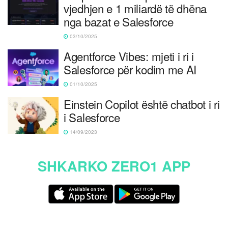
vjedhjen e 1 miliardë të dhëna
nga bazat e Salesforce
03/10/2025
Agentforce Vibes: mjeti i ri i
Salesforce për kodim me AI
01/10/2025
Einstein Copilot është chatbot i ri
i Salesforce
14/09/2023
SHKARKO ZERO1 APP