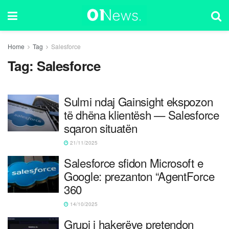
Home
Tag
Salesforce
Tag:
Salesforce
Sulmi ndaj Gainsight ekspozon
të dhëna klientësh — Salesforce
sqaron situatën
21/11/2025
Salesforce sfidon Microsoft e
Google: prezanton “AgentForce
360
14/10/2025
Grupi i hakerëve pretendon