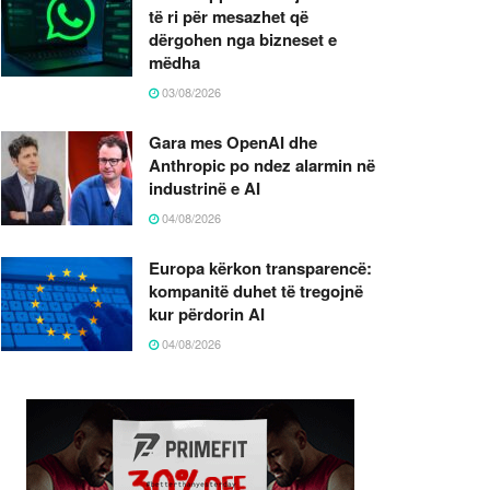
të ri për mesazhet që
dërgohen nga bizneset e
mëdha
03/08/2026
Gara mes OpenAI dhe
Anthropic po ndez alarmin në
industrinë e AI
04/08/2026
Europa kërkon transparencë:
kompanitë duhet të tregojnë
kur përdorin AI
04/08/2026