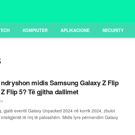
TECH
KOMPIUTER
APLIKACIONE
SECURITY
5
 ndryshon midis Samsung Galaxy Z Flip
Z Flip 5? Të gjitha dallimet
24
 gjatë eventit Galaxy Unpacked 2024 në korrik 2024, zbuloi
 inteligjentë të rinj të palosshëm. Midis tyre përmendim Galaxy