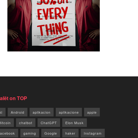
jalët on TOP
AI
Android
aplikacion
aplikacione
apple
Bitcoin
chatbot
ChatGPT
Elon Musk
facebook
gaming
Google
haker
Instagram