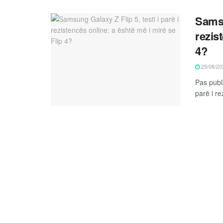
Samsu
rezis
4?
29/08/20
Pas publi
parë i re