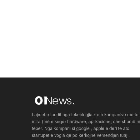
Lajmet e fundit nga teknologjia rreth kompanive me te
mira (më e keqe) hardware, aplikacione, dhe shumë 
tepër. Nga kompani si google , apple e deri te ato
startupet e vogla që po kërkojnë vëmendjen tuaj .