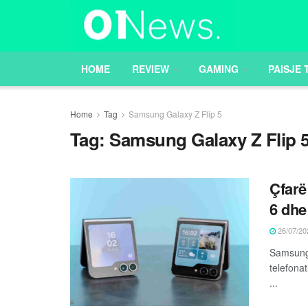
HOME
REVIEW
GAMING
PAISJE 
Home
Tag
Samsung Galaxy Z Flip 5
Tag:
Samsung Galaxy Z Flip 
Çfarë
6 dhe 
26/07/20
Samsung,
telefonat
...