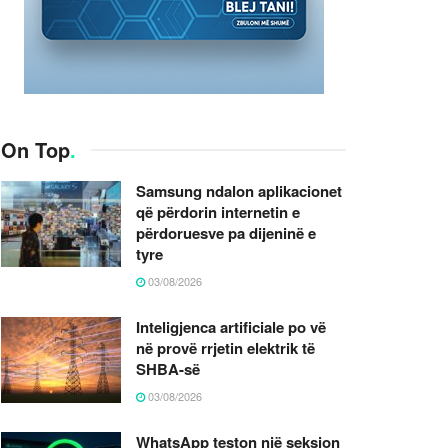
On Top
.
Samsung ndalon aplikacionet
që përdorin internetin e
përdoruesve pa dijeninë e
tyre
03/08/2026
Inteligjenca artificiale po vë
në provë rrjetin elektrik të
SHBA-së
03/08/2026
WhatsApp teston një seksion