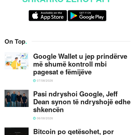
On Top
.
Google Wallet u jep prindërve
më shumë kontroll mbi
pagesat e fëmijëve
07/08/2026
Pasi ndryshoi Google, Jeff
Dean synon të ndryshojë edhe
shkencën
06/08/2026
Bitcoin po qetësohet, por