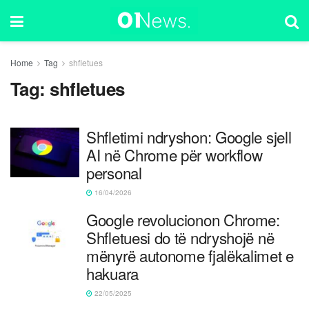
Home
Tag
shfletues
Tag:
shfletues
Shfletimi ndryshon: Google sjell
AI në Chrome për workflow
personal
16/04/2026
Google revolucionon Chrome:
Shfletuesi do të ndryshojë në
mënyrë autonome fjalëkalimet e
hakuara
22/05/2025