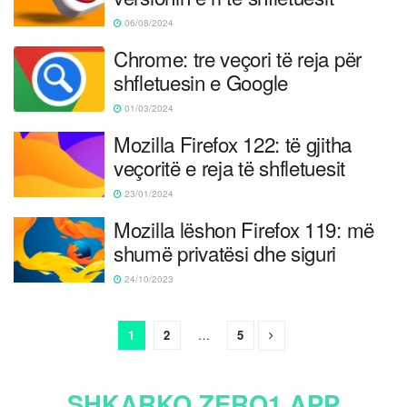
06/08/2024
Chrome: tre veçori të reja për
shfletuesin e Google
01/03/2024
Mozilla Firefox 122: të gjitha
veçoritë e reja të shfletuesit
23/01/2024
Mozilla lëshon Firefox 119: më
shumë privatësi dhe siguri
24/10/2023
1
2
…
5
SHKARKO ZERO1 APP