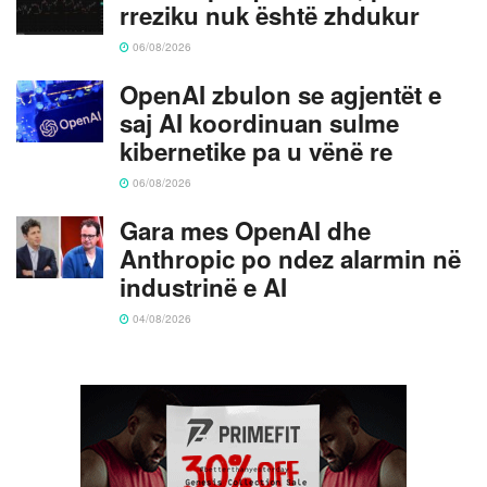
rreziku nuk është zhdukur
06/08/2026
OpenAI zbulon se agjentët e
saj AI koordinuan sulme
kibernetike pa u vënë re
06/08/2026
Gara mes OpenAI dhe
Anthropic po ndez alarmin në
industrinë e AI
04/08/2026