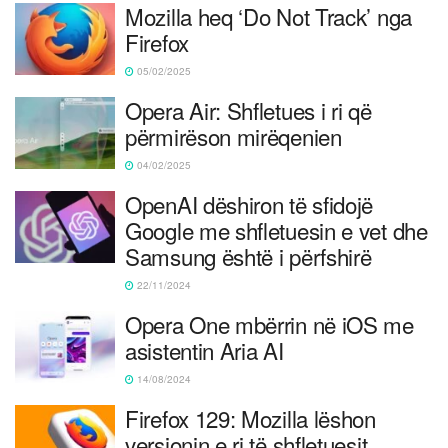
Mozilla heq ‘Do Not Track’ nga
Firefox
05/02/2025
Opera Air: Shfletues i ri që
përmirëson mirëqenien
04/02/2025
OpenAI dëshiron të sfidojë
Google me shfletuesin e vet dhe
Samsung është i përfshirë
22/11/2024
Opera One mbërrin në iOS me
asistentin Aria AI
14/08/2024
Firefox 129: Mozilla lëshon
versionin e ri të shfletuesit