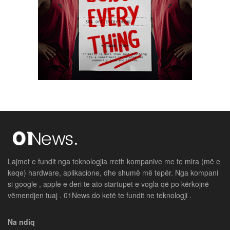
Lajmet e fundit nga teknologjia rreth kompanive me te mira (më e
keqe) hardware, aplikacione, dhe shumë më tepër. Nga kompani
si google , apple e deri te ato startupet e vogla që po kërkojnë
vëmendjen tuaj . 01News do ketë te fundit ne teknologji .
Na ndiq