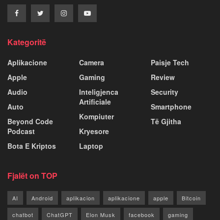
Kategoritë
Aplikacione
Camera
Paisje Tech
Apple
Gaming
Review
Audio
Inteligjenca
Security
Artificiale
Auto
Smartphone
Kompiuter
Beyond Code
Të Gjitha
Podcast
Kryesore
Bota E Kriptos
Laptop
Fjalët on TOP
AI
Android
aplikacion
aplikacione
apple
Bitcoin
chatbot
ChatGPT
Elon Musk
facebook
gaming