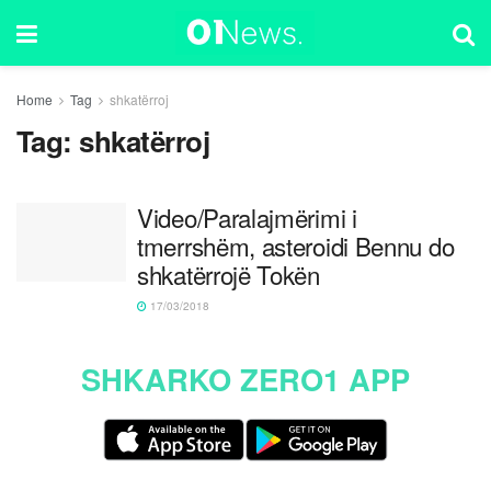
Home
Tag
shkatërroj
Tag:
shkatërroj
Video/Paralajmërimi i
tmerrshëm, asteroidi Bennu do
shkatërrojë Tokën
17/03/2018
SHKARKO ZERO1 APP