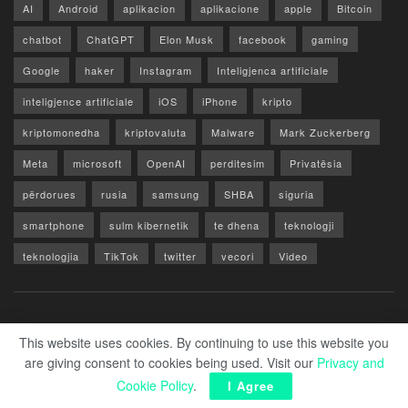
AI
Android
aplikacion
aplikacione
apple
Bitcoin
chatbot
ChatGPT
Elon Musk
facebook
gaming
Google
haker
Instagram
Inteligjenca artificiale
inteligjence artificiale
iOS
iPhone
kripto
kriptomonedha
kriptovaluta
Malware
Mark Zuckerberg
Meta
microsoft
OpenAI
perditesim
Privatësia
përdorues
rusia
samsung
SHBA
siguria
smartphone
sulm kibernetik
te dhena
teknologji
teknologjia
TikTok
twitter
vecori
Video
WhatsApp
x
youtube
Rreth Nesh
Reklamo
Privacy & Policy
Kontakt
This website uses cookies. By continuing to use this website you
are giving consent to cookies being used. Visit our
Privacy and
© 2026 Zero1.al - Part of techzero1.com
Cookie Policy
.
I Agree