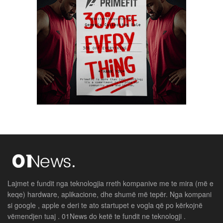
Lajmet e fundit nga teknologjia rreth kompanive me te mira (më e
keqe) hardware, aplikacione, dhe shumë më tepër. Nga kompani
si google , apple e deri te ato startupet e vogla që po kërkojnë
vëmendjen tuaj . 01News do ketë te fundit ne teknologji .