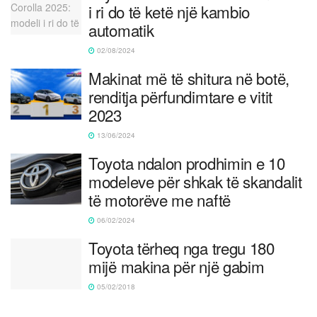
i ri do të ketë një kambio
automatik
02/08/2024
Makinat më të shitura në botë,
renditja përfundimtare e vitit
2023
13/06/2024
Toyota ndalon prodhimin e 10
modeleve për shkak të skandalit
të motorëve me naftë
06/02/2024
Toyota tërheq nga tregu 180
mijë makina për një gabim
05/02/2018