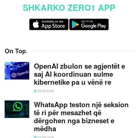
SHKARKO ZERO1 APP
On Top
.
OpenAI zbulon se agjentët e
saj AI koordinuan sulme
kibernetike pa u vënë re
06/08/2026
WhatsApp teston një seksion
të ri për mesazhet që
dërgohen nga bizneset e
mëdha
03/08/2026