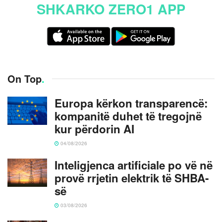
SHKARKO ZERO1 APP
On Top
.
Europa kërkon transparencë:
kompanitë duhet të tregojnë
kur përdorin AI
04/08/2026
Inteligjenca artificiale po vë në
provë rrjetin elektrik të SHBA-
së
03/08/2026