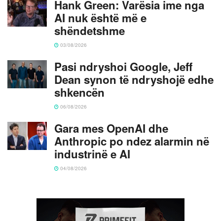
Hank Green: Varësia ime nga
AI nuk është më e
shëndetshme
03/08/2026
Pasi ndryshoi Google, Jeff
Dean synon të ndryshojë edhe
shkencën
06/08/2026
Gara mes OpenAI dhe
Anthropic po ndez alarmin në
industrinë e AI
04/08/2026