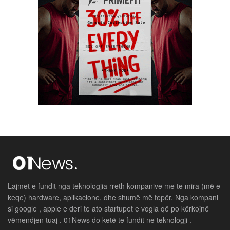
Lajmet e fundit nga teknologjia rreth kompanive me te mira (më e
keqe) hardware, aplikacione, dhe shumë më tepër. Nga kompani
si google , apple e deri te ato startupet e vogla që po kërkojnë
vëmendjen tuaj . 01News do ketë te fundit ne teknologji .