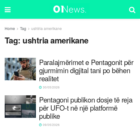
Home
Tag
ushtria amerikane
Tag:
ushtria amerikane
Paralajmërimet e Pentagonit për
gjurmimin digjital tani po bëhen
realitet
30/05/2026
Pentagoni publikon dosje të reja
për UFO-t në një platformë
publike
09/05/2026