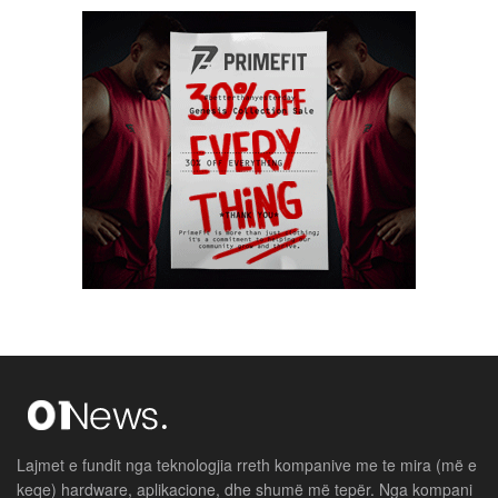
Lajmet e fundit nga teknologjia rreth kompanive me te mira (më e
keqe) hardware, aplikacione, dhe shumë më tepër. Nga kompani