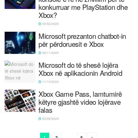
konkurruar me PlayStation dhe
Xbox?
05/02/2025
Microsoft prezanton chatbot-in
për përdoruesit e Xbox
06/11/2024
Microsoft do të shesë lojëra
Xbox në aplikacionin Android
11/10/2024
Xbox Game Pass, lamtumirë
këtyre gjashtë video lojërave
falas
03/09/2024
1
2
…
5