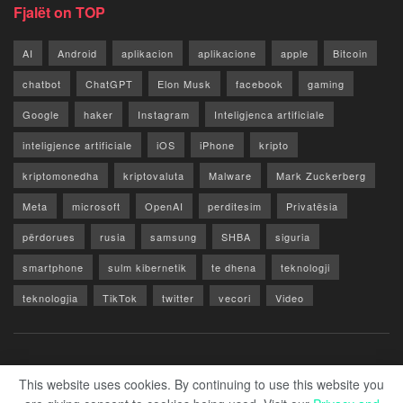
Fjalët on TOP
AI
Android
aplikacion
aplikacione
apple
Bitcoin
chatbot
ChatGPT
Elon Musk
facebook
gaming
Google
haker
Instagram
Inteligjenca artificiale
inteligjence artificiale
iOS
iPhone
kripto
kriptomonedha
kriptovaluta
Malware
Mark Zuckerberg
Meta
microsoft
OpenAI
perditesim
Privatësia
përdorues
rusia
samsung
SHBA
siguria
smartphone
sulm kibernetik
te dhena
teknologji
teknologjia
TikTok
twitter
vecori
Video
WhatsApp
x
youtube
Rreth Nesh
Reklamo
Privacy & Policy
Kontakt
This website uses cookies. By continuing to use this website you