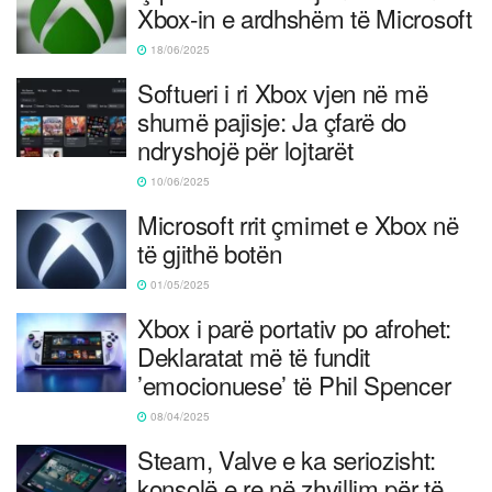
Xbox-in e ardhshëm të Microsoft
18/06/2025
Softueri i ri Xbox vjen në më
shumë pajisje: Ja çfarë do
ndryshojë për lojtarët
10/06/2025
Microsoft rrit çmimet e Xbox në
të gjithë botën
01/05/2025
Xbox i parë portativ po afrohet:
Deklaratat më të fundit
’emocionuese’ të Phil Spencer
08/04/2025
Steam, Valve e ka seriozisht:
konsolë e re në zhvillim për të