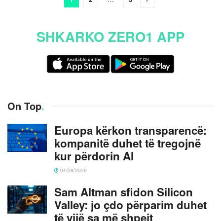
SHKARKO ZERO1 APP
On Top
.
Europa kërkon transparencë:
kompanitë duhet të tregojnë
kur përdorin AI
04/08/2026
Sam Altman sfidon Silicon
Valley: jo çdo përparim duhet
të vijë sa më shpejt