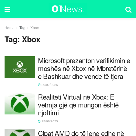
Home
Tag
Xbox
Tag:
Xbox
Microsoft prezanton verifikimin e
moshës në Xbox në Mbretërinë
e Bashkuar dhe vende të tjera
29/07/2025
Realiteti Virtual në Xbox: E
vetmja gjë që mungon është
njoftimi
23/06/2025
Çipat AMD do të jene edhe në