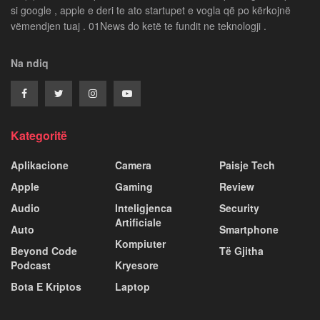
si google , apple e deri te ato startupet e vogla që po kërkojnë
vëmendjen tuaj . 01News do ketë te fundit ne teknologji .
Na ndiq
Kategoritë
Aplikacione
Camera
Paisje Tech
Apple
Gaming
Review
Audio
Inteligjenca
Security
Artificiale
Auto
Smartphone
Kompiuter
Beyond Code
Të Gjitha
Podcast
Kryesore
Bota E Kriptos
Laptop