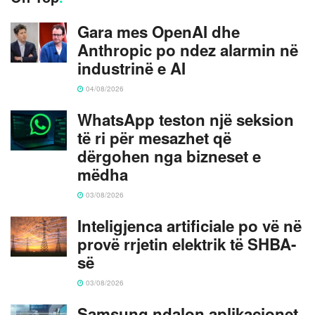
Gara mes OpenAI dhe
Anthropic po ndez alarmin në
industrinë e AI
04/08/2026
WhatsApp teston një seksion
të ri për mesazhet që
dërgohen nga bizneset e
mëdha
03/08/2026
Inteligjenca artificiale po vë në
provë rrjetin elektrik të SHBA-
së
03/08/2026
Samsung ndalon aplikacionet