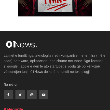
Lajmet e fundit nga teknologjia rreth kompanive me te mira (më e
keqe) hardware, aplikacione, dhe shumë më tepër. Nga kompani
si google , apple e deri te ato startupet e vogla që po kërkojnë
vëmendjen tuaj . 01News do ketë te fundit ne teknologji .
Na ndiq
Kategoritë