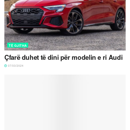
TË GJITHA
Çfarë duhet të dini për modelin e ri Audi
07/03/2024