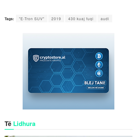
Tags:
"E-Tron SUV"
2019
430 kuaj fuqi
audi
Të
Lidhura