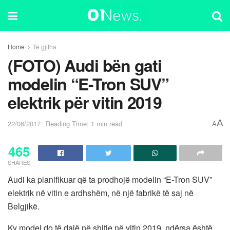
Home
Të gjitha
(FOTO) Audi bën gati
modelin “E-Tron SUV”
elektrik për vitin 2019
A
22/06/2017
Reading Time: 1 min read
A
465
SHARES
Audi ka planifikuar që ta prodhojë modelin “E-Tron SUV”
elektrik në vitin e ardhshëm, në një fabrikë të saj në
Belgjikë.
Ky model do të dalë në shitje në vitin 2019, ndërsa është