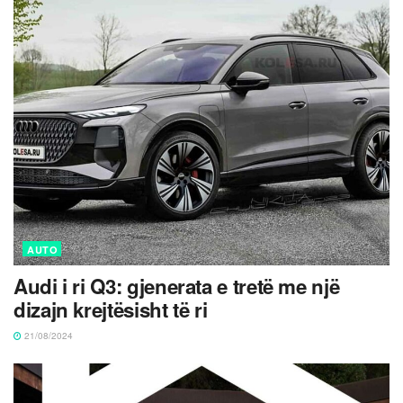
AUTO
Audi i ri Q3: gjenerata e tretë me një
dizajn krejtësisht të ri
21/08/2024