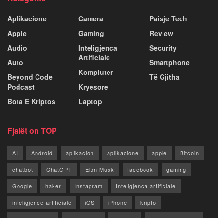
Aplikacione
Camera
Paisje Tech
Apple
Gaming
Review
Audio
Inteligjenca
Security
Artificiale
Auto
Smartphone
Kompiuter
Beyond Code
Të Gjitha
Podcast
Kryesore
Bota E Kriptos
Laptop
Fjalët on TOP
AI
Android
aplikacion
aplikacione
apple
Bitcoin
chatbot
ChatGPT
Elon Musk
facebook
gaming
Google
haker
Instagram
Inteligjenca artificiale
inteligjence artificiale
iOS
iPhone
kripto