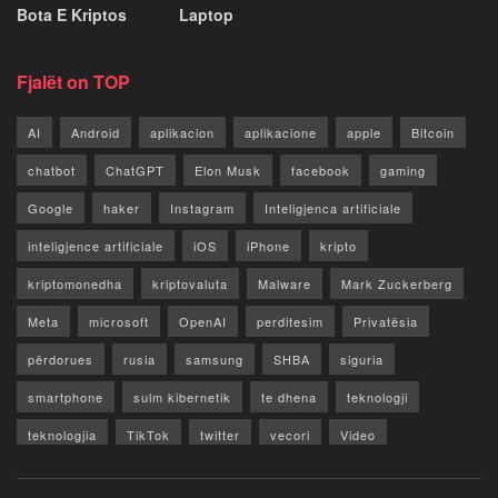
Bota E Kriptos
Laptop
Fjalët on TOP
AI
Android
aplikacion
aplikacione
apple
Bitcoin
chatbot
ChatGPT
Elon Musk
facebook
gaming
Google
haker
Instagram
Inteligjenca artificiale
inteligjence artificiale
iOS
iPhone
kripto
kriptomonedha
kriptovaluta
Malware
Mark Zuckerberg
Meta
microsoft
OpenAI
perditesim
Privatësia
përdorues
rusia
samsung
SHBA
siguria
smartphone
sulm kibernetik
te dhena
teknologji
teknologjia
TikTok
twitter
vecori
Video
WhatsApp
x
youtube