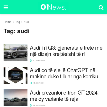
Home
Tag
audi
Tag:
audi
Audi i ri Q3: gjenerata e tretë me
një dizajn krejtësisht të ri
21/08/2024
Audi do të sjellë ChatGPT në
makina duke filluar nga korriku
28/06/2024
Audi prezantoi e-tron GT 2024,
me dy variante të reja
18/06/2024