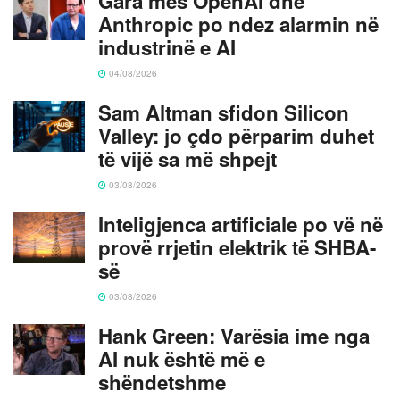
Gara mes OpenAI dhe
Anthropic po ndez alarmin në
industrinë e AI
04/08/2026
Sam Altman sfidon Silicon
Valley: jo çdo përparim duhet
të vijë sa më shpejt
03/08/2026
Inteligjenca artificiale po vë në
provë rrjetin elektrik të SHBA-
së
03/08/2026
Hank Green: Varësia ime nga
AI nuk është më e
shëndetshme