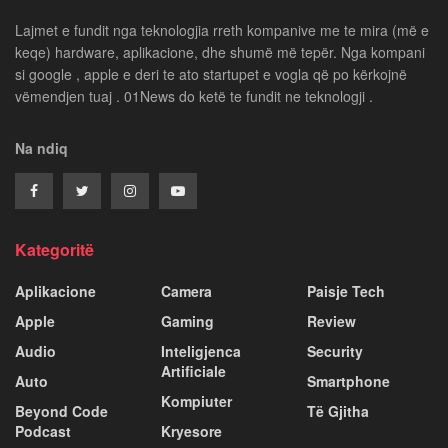
Lajmet e fundit nga teknologjia rreth kompanive me te mira (më e
keqe) hardware, aplikacione, dhe shumë më tepër. Nga kompani
si google , apple e deri te ato startupet e vogla që po kërkojnë
vëmendjen tuaj . 01News do ketë te fundit ne teknologji .
Na ndiq
Kategoritë
Aplikacione
Camera
Paisje Tech
Apple
Gaming
Review
Audio
Inteligjenca
Security
Artificiale
Auto
Smartphone
Kompiuter
Beyond Code
Të Gjitha
Podcast
Kryesore