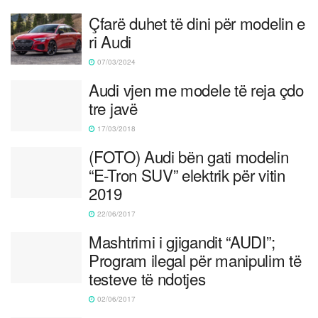
Çfarë duhet të dini për modelin e
ri Audi
07/03/2024
Audi vjen me modele të reja çdo
tre javë
17/03/2018
(FOTO) Audi bën gati modelin
“E-Tron SUV” elektrik për vitin
2019
22/06/2017
Mashtrimi i gjigandit “AUDI”;
Program ilegal për manipulim të
testeve të ndotjes
02/06/2017