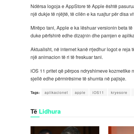
Ndërsa logoja e AppStore të Apple është pasuruar
një dukje të njëjtë, të cilën e ka ruajtur për disa vi
Mirëpo tani, Apple e ka lëshuar versionin beta të 
duke përfshirë edhe dizajnin dhe pamjen e aplika
Aktualisht, në internet kanë rrjedhur logot e re
një animacion të ri të freskuar tani.
iOS 11 pritet që përpos ndryshimeve kozmetike 
sjellë edhe përmirësime të shumta në pajisje.
Tags:
aplikacionet
apple
iOS11
kryesore
Të
Lidhura