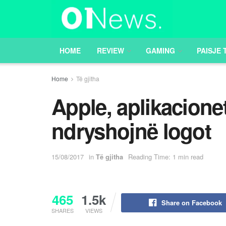
HOME
REVIEW
GAMING
PAISJE 
Home
Të gjitha
Apple, aplikacione
ndryshojnë logot
15/08/2017
in
Të gjitha
Reading Time: 1 min read
465
1.5k
Share on Facebook
SHARES
VIEWS