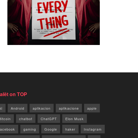
jalët on TOP
AI
Android
aplikacion
aplikacione
apple
Bitcoin
chatbot
ChatGPT
Elon Musk
facebook
gaming
Google
haker
Instagram