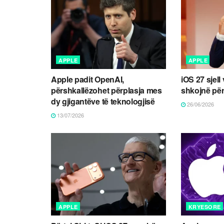
APPLE
APPLE
Apple padit OpenAI,
iOS 27 sjell 
përshkallëzohet përplasja mes
shkojnë përt
dy gjigantëve të teknologjisë
26/06/2026
13/07/2026
APPLE
KRYESORE