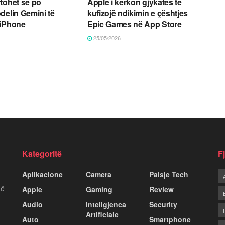
tohet se po
Apple i kërkon gjykatës të
delin Gemini të
kufizojë ndikimin e çështjes
 iPhone
Epic Games në App Store
25/05/2026
Kategoritë
F
Aplikacione
Camera
Paisje Tech
më
Apple
Gaming
Review
Audio
Inteligjenca
Security
Artificiale
Auto
Smartphone