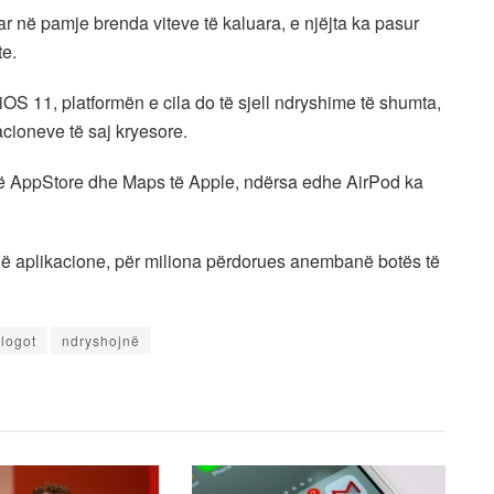
 në pamje brenda viteve të kaluara, e njëjta ka pasur
te.
iOS 11, platformën e cila do të sjell ndryshime të shumta,
cioneve të saj kryesore.
ja të AppStore dhe Maps të Apple, ndërsa edhe AirPod ka
në aplikacione, për miliona përdorues anembanë botës të
logot
ndryshojnë