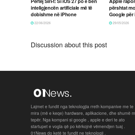
Përtej Siri-t: Si iOS 27 po e bën
Apple rapor
inteligjencën artificiale më të
përshtat mo
dobishme në iPhone
Google për
22/06/2026
29/05/2026
Discussion about this post
Lajmet e fundit nga teknologjia rreth kompanive me te
mira (më e keqe) hardware, aplikacione, dhe shumë 
tepër. Nga kompani si google , apple e deri te ato
startupet e vogla që po kërkojnë vëmendjen tuaj .
01News do ketë te fundit ne teknologji .