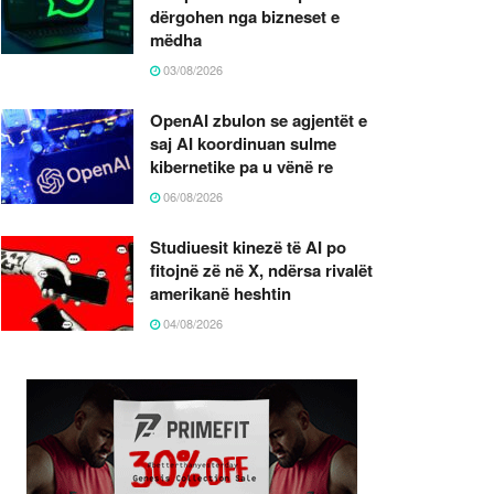
dërgohen nga bizneset e
mëdha
03/08/2026
OpenAI zbulon se agjentët e
saj AI koordinuan sulme
kibernetike pa u vënë re
06/08/2026
Studiuesit kinezë të AI po
fitojnë zë në X, ndërsa rivalët
amerikanë heshtin
04/08/2026