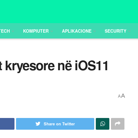
TECH
KOMPIUTER
APLIKACIONE
SECURITY
t kryesore në iOS11
A
A
Share on Twitter