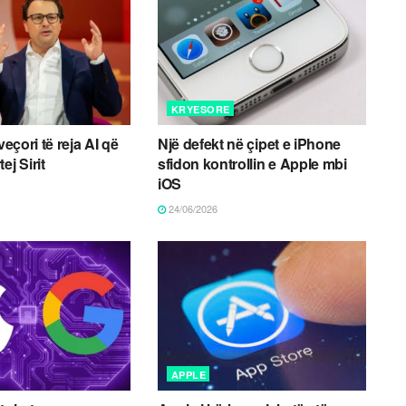
KRYESORE
veçori të reja AI që
Një defekt në çipet e iPhone
ej Sirit
sfidon kontrollin e Apple mbi
iOS
24/06/2026
APPLE