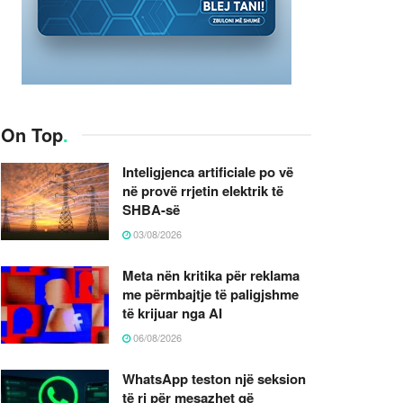
On Top
.
Inteligjenca artificiale po vë
në provë rrjetin elektrik të
SHBA-së
03/08/2026
Meta nën kritika për reklama
me përmbajtje të paligjshme
të krijuar nga AI
06/08/2026
WhatsApp teston një seksion
të ri për mesazhet që