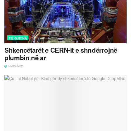
TË GJITHA
Shkencëtarët e CERN-it e shndërrojnë
plumbin në ar
12/05/2025