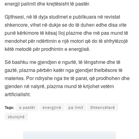
energji palimit dhe krejtësisht të pastër.
Gjithsesi, në të dyja studimet e publikuara në revistat
shkencore, vihet në dukje se do të duhen edhe disa vite
punë kërkimore të kësaj lloj plazme dhe më pas mund të
mendohet për ndërtimin e një motori që do të shfrytëzojë
këtë metodë për prodhimin e energjisë.
Së bashku me gjendjen e ngurtë, të lëngshme dhe të
gaztë, plazma përbën katër nga gjendjet thelbësore të
materies. Por ndryshe nga tre të parat, që prodhohen dhe
gjenden në natyrë, plazma mund të krijohet vetëm
artificialisht.
Tags:
e pastër
energjinë
pa limit
Shkencëtarë
zbulojnë