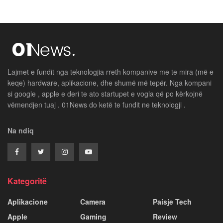
Lajmet e fundit nga teknologjia rreth kompanive me te mira (më e
keqe) hardware, aplikacione, dhe shumë më tepër. Nga kompani
si google , apple e deri te ato startupet e vogla që po kërkojnë
vëmendjen tuaj . 01News do ketë te fundit ne teknologji .
Na ndiq
Kategoritë
Aplikacione
Camera
Paisje Tech
Apple
Gaming
Review