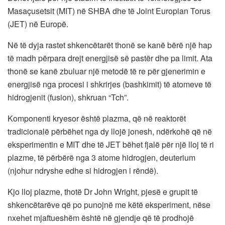
Masaçusetsit (MIT) në SHBA dhe të Joint Europian Torus
(JET) në Europë.
Në të dyja rastet shkencëtarët thonë se kanë bërë një hap
të madh përpara drejt energjisë së pastër dhe pa limit. Ata
thonë se kanë zbuluar një metodë të re për gjenerimin e
energjisë nga procesi i shkrirjes (bashkimit) të atomeve të
hidrogjenit (fusion), shkruan “Tch”.
Komponenti kryesor është plazma, që në reaktorët
tradicionalë përbëhet nga dy llojë jonesh, ndërkohë që në
eksperimentin e MIT dhe të JET bëhet fjalë për një lloj të ri
plazme, të përbërë nga 3 atome hidrogjen, deuterium
(njohur ndryshe edhe si hidrogjen i rëndë).
Kjo lloj plazme, thotë Dr John Wright, pjesë e grupit të
shkencëtarëve që po punojnë me këtë eksperiment, nëse
nxehet mjaftueshëm është në gjendje që të prodhojë