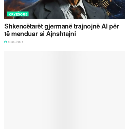
KRYESORE
Shkencëtarët gjermanë trajnojnë AI për
të menduar si Ajnshtajni
12/02/2024