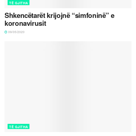
TË GJITHA
Shkencëtarët krijojnë “simfoninë” e
koronavirusit
09/05/2020
TË GJITHA