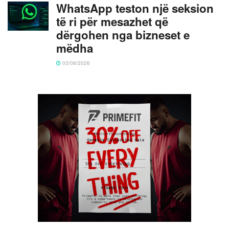
WhatsApp teston një seksion
të ri për mesazhet që
dërgohen nga bizneset e
mëdha
03/08/2026