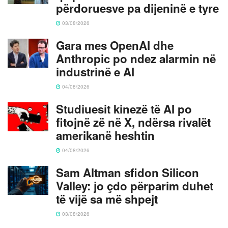
përdoruesve pa dijeninë e tyre
03/08/2026
Gara mes OpenAI dhe
Anthropic po ndez alarmin në
industrinë e AI
04/08/2026
Studiuesit kinezë të AI po
fitojnë zë në X, ndërsa rivalët
amerikanë heshtin
04/08/2026
Sam Altman sfidon Silicon
Valley: jo çdo përparim duhet
të vijë sa më shpejt
03/08/2026