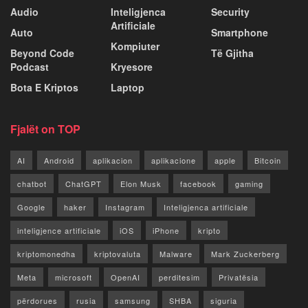
Audio
Inteligjenca
Security
Artificiale
Auto
Smartphone
Kompiuter
Beyond Code
Të Gjitha
Podcast
Kryesore
Bota E Kriptos
Laptop
Fjalët on TOP
AI
Android
aplikacion
aplikacione
apple
Bitcoin
chatbot
ChatGPT
Elon Musk
facebook
gaming
Google
haker
Instagram
Inteligjenca artificiale
inteligjence artificiale
iOS
iPhone
kripto
kriptomonedha
kriptovaluta
Malware
Mark Zuckerberg
Meta
microsoft
OpenAI
perditesim
Privatësia
përdorues
rusia
samsung
SHBA
siguria