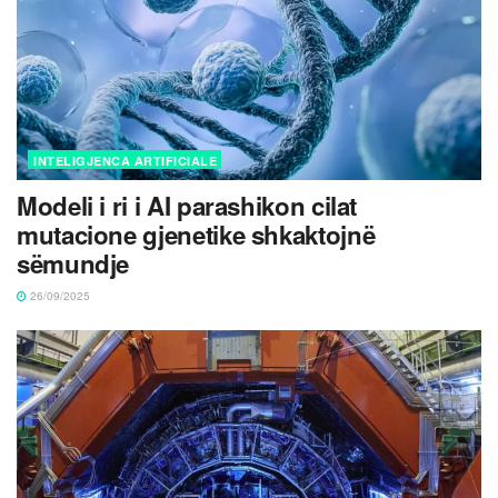
INTELIGJENCA ARTIFICIALE
Modeli i ri i AI parashikon cilat
mutacione gjenetike shkaktojnë
sëmundje
26/09/2025