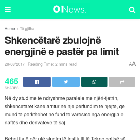
Home
Të gjitha
Shkencëtarë zbulojnë
energjinë e pastër pa limit
A
28/08/2017
Reading Time: 2 mins read
A
465
SHARES
Në dy studime të ndryshme paralele me njëri-tjetrin,
shkencëtarët kanë arritur në një përfundim të njëjtë, që
mund të përkthehet në fund të varësisë nga energjia e
naftës dhe derivateve të saj.
Bëhet fjalë për një studim të Institutit të Teknologjisë së