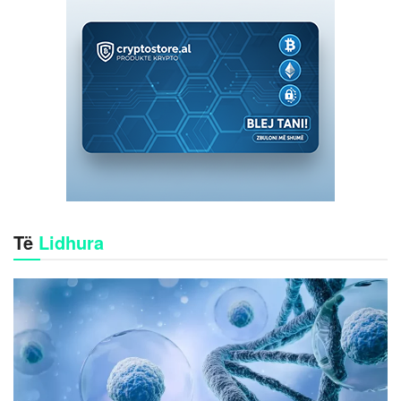
Të
Lidhura