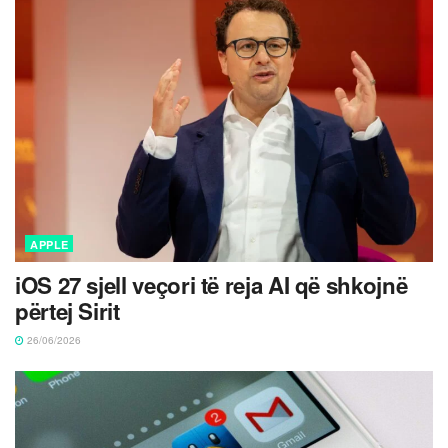
APPLE
iOS 27 sjell veçori të reja AI që shkojnë
përtej Sirit
26/06/2026