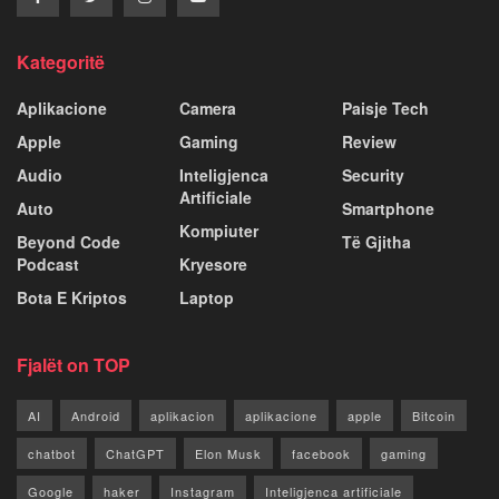
Kategoritë
Aplikacione
Camera
Paisje Tech
Apple
Gaming
Review
Audio
Inteligjenca
Security
Artificiale
Auto
Smartphone
Kompiuter
Beyond Code
Të Gjitha
Podcast
Kryesore
Bota E Kriptos
Laptop
Fjalët on TOP
AI
Android
aplikacion
aplikacione
apple
Bitcoin
chatbot
ChatGPT
Elon Musk
facebook
gaming
Google
haker
Instagram
Inteligjenca artificiale