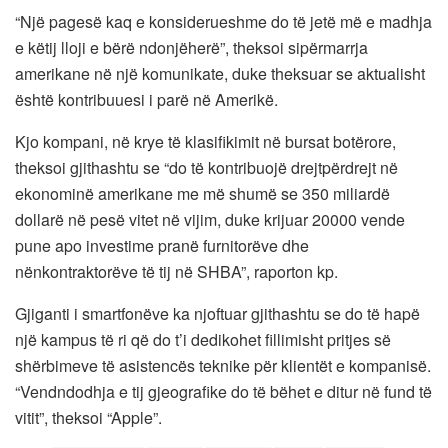
“Një pagesë kaq e konsiderueshme do të jetë më e madhja
e këtij lloji e bërë ndonjëherë”, theksoi sipërmarrja
amerikane në një komunikate, duke theksuar se aktualisht
është kontribuuesi i parë në Amerikë.
Kjo kompani, në krye të klasifikimit në bursat botërore,
theksoi gjithashtu se “do të kontribuojë drejtpërdrejt në
ekonominë amerikane me më shumë se 350 miliardë
dollarë në pesë vitet në vijim, duke krijuar 20000 vende
pune apo investime pranë furnitorëve dhe
nënkontraktorëve të tij në SHBA”, raporton kp.
Gjiganti i smartfonëve ka njoftuar gjithashtu se do të hapë
një kampus të ri që do t’i dedikohet fillimisht pritjes së
shërbimeve të asistencës teknike për klientët e kompanisë.
“Vendndodhja e tij gjeografike do të bëhet e ditur në fund të
vitit”, theksoi “Apple”.