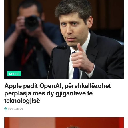
APPLE
Apple padit OpenAI, përshkallëzohet
përplasja mes dy gjigantëve të
teknologjisë
13/07/2026