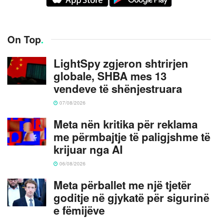
On Top
.
LightSpy zgjeron shtrirjen
globale, SHBA mes 13
vendeve të shënjestruara
07/08/2026
Meta nën kritika për reklama
me përmbajtje të paligjshme të
krijuar nga AI
06/08/2026
Meta përballet me një tjetër
goditje në gjykatë për sigurinë
e fëmijëve