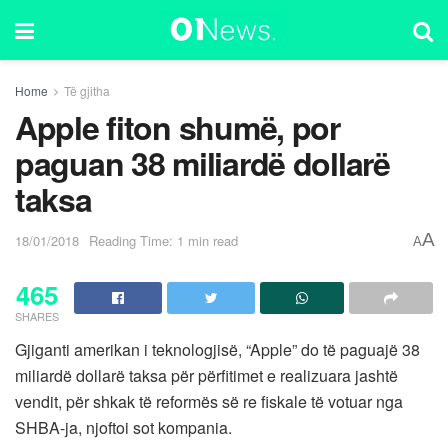
Home
Të gjitha
Apple fiton shumë, por
paguan 38 miliardë dollarë
taksa
A
18/01/2018
Reading Time: 1 min read
A
465
SHARES
Gjiganti amerikan i teknologjisë, “Apple” do të paguajë 38
miliardë dollarë taksa për përfitimet e realizuara jashtë
vendit, për shkak të reformës së re fiskale të votuar nga
SHBA-ja, njoftoi sot kompania.