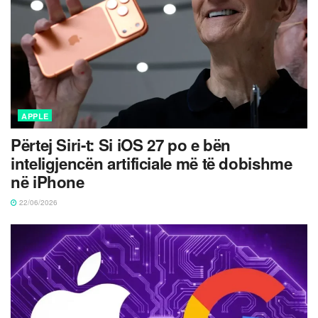
APPLE
Përtej Siri-t: Si iOS 27 po e bën
inteligjencën artificiale më të dobishme
në iPhone
22/06/2026