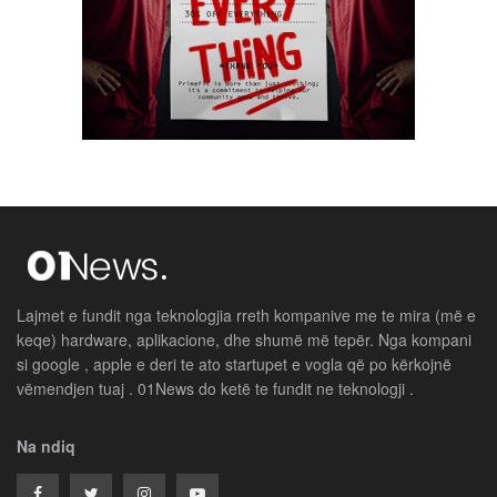
Lajmet e fundit nga teknologjia rreth kompanive me te mira (më e
keqe) hardware, aplikacione, dhe shumë më tepër. Nga kompani
si google , apple e deri te ato startupet e vogla që po kërkojnë
vëmendjen tuaj . 01News do ketë te fundit ne teknologji .
Na ndiq