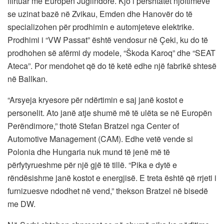
flirtuar me Europën Juglindore. Kjo i përshtatet njoftimeve
se uzinat bazë në Zvikau, Emden dhe Hanovër do të
specializohen për prodhimin e automjeteve elektrike.
Prodhimi i “VW Passat” është vendosur në Çeki, ku do të
prodhohen së afërmi dy modele, “Škoda Karoq” dhe “SEAT
Ateca”. Por mendohet që do të ketë edhe një fabrikë shtesë
në Ballkan.
“Arsyeja kryesore për ndërtimin e saj janë kostot e
personelit. Ato janë atje shumë më të ulëta se në Europën
Perëndimore,” thotë Stefan Bratzel nga Center of
Automotive Management (CAM). Edhe vetë vende si
Polonia dhe Hungaria nuk mund të jenë më të
përfytyrueshme për një gjë të tillë. “Pika e dytë e
rëndësishme janë kostot e energjisë. E treta është që rrjeti i
furnizuesve ndodhet në vend,” thekson Bratzel në bisedë
me DW.