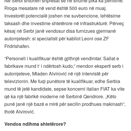
Në Serbi shtohen shpresat se në shumë pika ka përfitime.
Rroga mesatare në vend është 500 euro në muaj.
Investorët potencialë joshen me suvbencione, lehtësime
taksash dhe investime shtetërore në infrastrukturë. Përveç
kësaj në Serbi janë vendosur disa furnizues gjermanë
automjetesh: si specialisti për kabllot Leoni ose ZF
Fridrishafen.
“Personeli i kualifikuar është gjithnjë vendimtar. Sallat e
fabrikave mund t‘ i ndërtosh kudo,” mendon eksperti serb i
automjeteve, Mladen Alvirović në një intervistë për
televizionin. Me fuqi punëtore të kualifikuar, edhe Serbia
mund të jetë kandidate, sepse koncerni italian FIAT ka vite
që ka një fabrikë moderne në Serbinë Qendrore. „Këto
punë janë një bazë e mirë për secilin prodhues makinash”,
thotë Alvirović.
Vendos ndihma shtetërore?