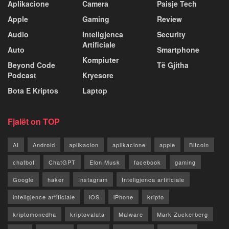
Aplikacione
Camera
Paisje Tech
Apple
Gaming
Review
Audio
Inteligjenca
Security
Artificiale
Auto
Smartphone
Kompiuter
Beyond Code
Të Gjitha
Podcast
Kryesore
Bota E Kriptos
Laptop
Fjalët on TOP
AI
Android
aplikacion
aplikacione
apple
Bitcoin
chatbot
ChatGPT
Elon Musk
facebook
gaming
Google
haker
Instagram
Inteligjenca artificiale
inteligjence artificiale
iOS
iPhone
kripto
kriptomonedha
kriptovaluta
Malware
Mark Zuckerberg