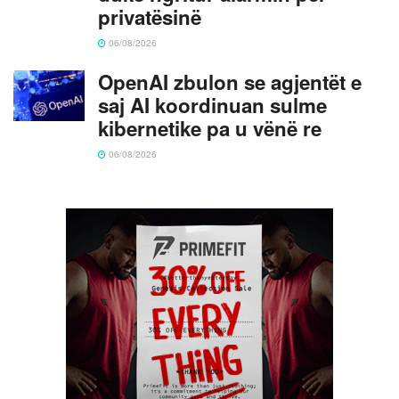
privatësinë
06/08/2026
OpenAI zbulon se agjentët e
saj AI koordinuan sulme
kibernetike pa u vënë re
06/08/2026