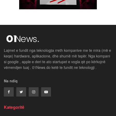
Lajmet e fundit nga teknologjia rreth kompanive me te mira (më e
keqe) hardware, aplikacione, dhe shumë më tepër. Nga kompani
si google , apple e deri te ato startupet e vogla që po kërkojnë
vëmendjen tuaj . 01News do ketë te fundit ne teknologji .
Na ndiq
Kategoritë