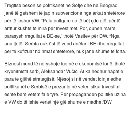
Tregtisë beson se politikanët në Sofje dhe në Beograd
janë të gatshëm të japin subvencione nga arkat shtetërore
për të joshur VW. “Pala bullgare do të bëj çdo gjë, për të
arritur kushte të mira për investimet. Por, duhen marrë
parasysh rregullat e BE-së,” thotë Vasilev për DW. “Nga
ana tjetër Serbia nuk është vend anëtar i BE dhe rregullat
për të kufizuar ndihmat shtetërore, nuk janë shumë të forta.”
Biznesi mund të ndryshojë fuqinë e ekonomisë tonë, thotë
kryeministri serb, Aleksandar Vučić. Ai ka hedhur hapat e
para të gjithë strategjisë. Njësoj si në vendet fqinje edhe
politikanët e Serbisë e prezantojnë veten sikur investimi
është bërë vetëm falë tyre. Për propagandën politike uzina
e VW do të ishte vërtet një gjë shumë e madhe./DW