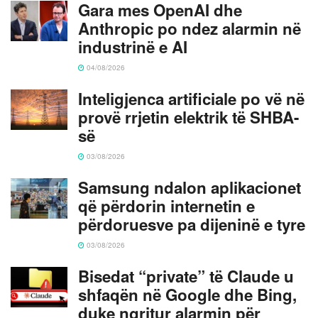
Gara mes OpenAI dhe
Anthropic po ndez alarmin në
industrinë e AI
04/08/2026
Inteligjenca artificiale po vë në
provë rrjetin elektrik të SHBA-
së
03/08/2026
Samsung ndalon aplikacionet
që përdorin internetin e
përdoruesve pa dijeninë e tyre
03/08/2026
Bisedat “private” të Claude u
shfaqën në Google dhe Bing,
duke ngritur alarmin për