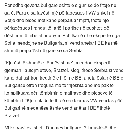
Por edhe qeveria bullgare është e sigurt se do fitojë në
garë. Para disa javësh një përfaqësues i VW shkoi në
Sofje dhe bisedimet kanë përparuar mjaft, thotë një
përfaqësues i rangut të lartë i partisë në pushtet, që
dëshiron të mbetet anonym. Politikanë dhe ekspertë nga
Sofia mendojnë se Bullgaria, si vend anëtar i BE ka më
shumë përparësi në garë se sa Serbia.
“Kjo është shumë e rëndësishme”, mendon eksperti
gjerman i autojmjeteve, Bratzel. Megjithëse Serbia si vend
kandidat ushtron tregtinë e lirë me BE, anëtarësia në BE e
Bullgarisë ofron rregulla më të thjeshta dhe më pak të
komplikuara për këmbimin e mallrave dhe pjesëve të
këmbimit. “Kjo nuk do të thotë se doemos VW vendos për
Bullgarinë meqenëse është vend anëtar i BE,” thotë
Bratzel.
Mitko Vasilev, shef i Dhomës bullgare të Industrisë dhe