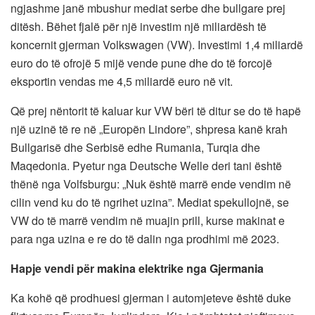
ngjashme janë mbushur mediat serbe dhe bullgare prej
ditësh. Bëhet fjalë për një investim një miliardësh të
koncernit gjerman Volkswagen (VW). Investimi 1,4 miliardë
euro do të ofrojë 5 mijë vende pune dhe do të forcojë
eksportin vendas me 4,5 miliardë euro në vit.
Që prej nëntorit të kaluar kur VW bëri të ditur se do të hapë
një uzinë të re në „Europën Lindore”, shpresa kanë krah
Bullgarisë dhe Serbisë edhe Rumania, Turqia dhe
Maqedonia. Pyetur nga Deutsche Welle deri tani është
thënë nga Volfsburgu: „Nuk është marrë ende vendim në
cilin vend ku do të ngrihet uzina”. Mediat spekullojnë, se
VW do të marrë vendim në muajin prill, kurse makinat e
para nga uzina e re do të dalin nga prodhimi më 2023.
Hapje vendi për makina elektrike nga Gjermania
Ka kohë që prodhuesi gjerman i automjeteve është duke