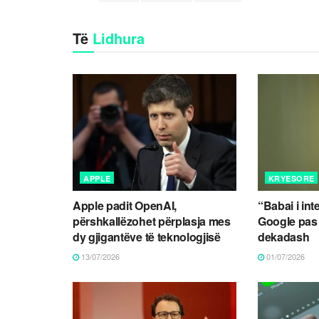
Të
Lidhura
APPLE
KRYESORE
Apple padit OpenAI,
“Babai i int
përshkallëzohet përplasja mes
Google pas
dy gjigantëve të teknologjisë
dekadash
13/07/2026
01/07/2026