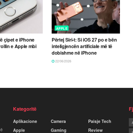
APPLE
në çipet e iPhone
Përtej Siri-t: Si iOS 27 po e bën
rollin e Apple mbi
inteligjencën artificiale më të
dobishme në iPhone
22/06/2026
Kategoritë
F
Aplikacione
Camera
Paisje Tech
më
Apple
Gaming
Review