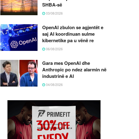
SHBA-së
03/08/2026
OpenAI zbulon se agjentët e
saj AI koordinuan sulme
kibernetike pa u vënë re
06/08/2026
Gara mes OpenAI dhe
Anthropic po ndez alarmin në
industrinë e AI
04/08/2026