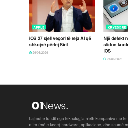
APPLE
KRYESORE
iOS 27 sjell veçori të reja AI që
Një defekt 
shkojnë përtej Sirit
sfidon kont
iOS
26/06/2026
24/06/2026
Lajmet e fundit nga teknologjia rreth kompanive me te
mira (më e keqe) hardware, aplikacione, dhe shumë 