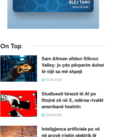
On Top
.
Sam Altman sfidon Silicon
Valley: jo çdo përparim duhet
të vijë sa më shpejt
03/08/2026
Studiuesit kinezë të AI po
fitojnë zë në X, ndërsa rivalët
amerikanë heshtin
04/08/2026
Inteligjenca artificiale po vë
në provë rrjetin elektrik të