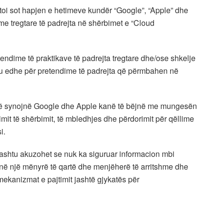
ftoi sot hapjen e hetimeve kundër “Google”, “Apple” dhe
e tregtare të padrejta në shërbimet e “Cloud
endime të praktikave të padrejta tregtare dhe/ose shkelje
htu edhe për pretendime të padrejta që përmbahen në
a që synojnë Google dhe Apple kanë të bëjnë me mungesën
mit të shërbimit, të mbledhjes dhe përdorimit për qëllime
i.
ithashtu akuzohet se nuk ka siguruar informacion mbi
 në një mënyrë të qartë dhe menjëherë të arritshme dhe
mekanizmat e pajtimit jashtë gjykatës për