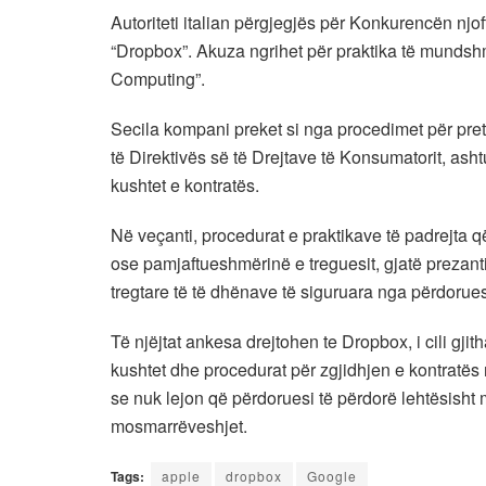
Autoriteti italian përgjegjës për Konkurencën njo
“Dropbox”. Akuza ngrihet për praktika të mundshm
Computing”.
Secila kompani preket si nga procedimet për pret
të Direktivës së të Drejtave të Konsumatorit, as
kushtet e kontratës.
Në veçanti, procedurat e praktikave të padrejt
ose pamjaftueshmërinë e treguesit, gjatë prezanti
tregtare të të dhënave të siguruara nga përdorues
Të njëjtat ankesa drejtohen te Dropbox, i cili gj
kushtet dhe procedurat për zgjidhjen e kontratës
se nuk lejon që përdoruesi të përdorë lehtësisht 
mosmarrëveshjet.
Tags:
apple
dropbox
Google