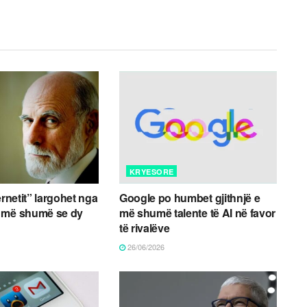
KRYESORE
ernetit” largohet nga
Google po humbet gjithnjë e
 më shumë se dy
më shumë talente të AI në favor
të rivalëve
26/06/2026