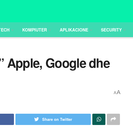
TECH
KOMPIUTER
APLIKACIONE
SECURITY
ftë” Apple, Google dhe
A
A
Share on Twitter