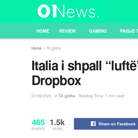
HOME
REVIEW
GAMING
PAISJE 
Home
Të gjitha
Italia i shpall “lu
Dropbox
07/09/2020
in
Të gjitha
Reading Time: 1 min read
465
1.5k
Share on Facebook
SHARES
VIEWS