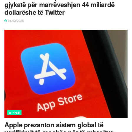
gjykatë për marrëveshjen 44 miliardë
dollarëshe të Twitter
05/03/2026
APPLE
Apple prezanton sistem global të