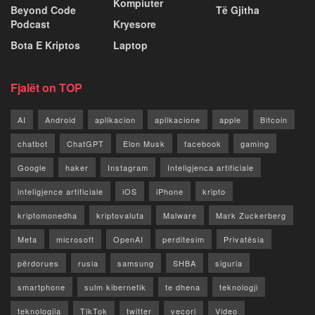
Kompiuter
Beyond Code
Të Gjitha
Podcast
Kryesore
Bota E Kriptos
Laptop
Fjalët on TOP
AI
Android
aplikacion
aplikacione
apple
Bitcoin
chatbot
ChatGPT
Elon Musk
facebook
gaming
Google
haker
Instagram
Inteligjenca artificiale
inteligjence artificiale
iOS
iPhone
kripto
kriptomonedha
kriptovaluta
Malware
Mark Zuckerberg
Meta
microsoft
OpenAI
perditesim
Privatësia
përdorues
rusia
samsung
SHBA
siguria
smartphone
sulm kibernetik
te dhena
teknologji
teknologjia
TikTok
twitter
vecori
Video