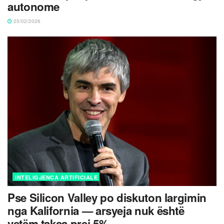
autonome
25/02/2026
INTELIGJENCA ARTIFICIALE
Pse Silicon Valley po diskuton largimin
nga Kalifornia — arsyeja nuk është
vetëm taksa prej 5%