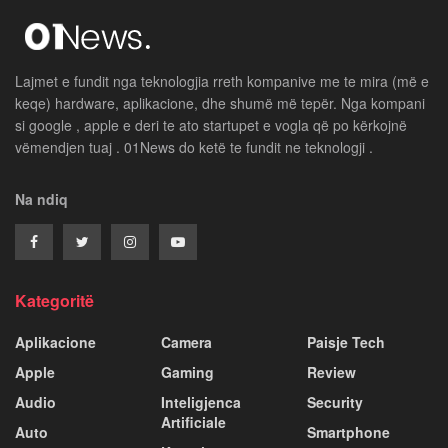
Lajmet e fundit nga teknologjia rreth kompanive me te mira (më e
keqe) hardware, aplikacione, dhe shumë më tepër. Nga kompani
si google , apple e deri te ato startupet e vogla që po kërkojnë
vëmendjen tuaj . 01News do ketë te fundit ne teknologji .
Na ndiq
Kategoritë
Aplikacione
Camera
Paisje Tech
Apple
Gaming
Review
Audio
Inteligjenca
Security
Artificiale
Auto
Smartphone