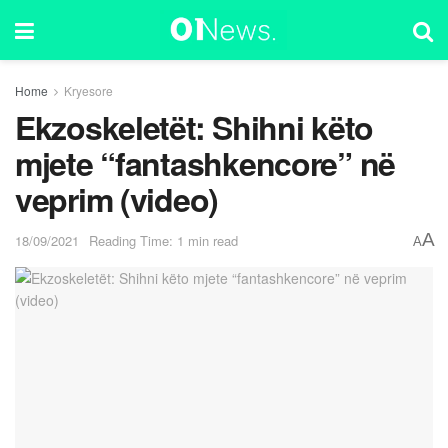
Home
Kryesore
Ekzoskeletët: Shihni këto
mjete “fantashkencore” në
veprim (video)
A
18/09/2021
Reading Time: 1 min read
A