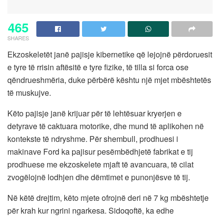
465
SHARES
Ekzoskeletët janë pajisje kibernetike që lejojnë përdoruesit
e tyre të rrisin aftësitë e tyre fizike, të tilla si forca ose
qëndrueshmëria, duke përbërë kështu një mjet mbështetës
të muskujve.
Këto pajisje janë krijuar për të lehtësuar kryerjen e
detyrave të caktuara motorike, dhe mund të aplikohen në
kontekste të ndryshme. Për shembull, prodhuesi i
makinave Ford ka pajisur pesëmbëdhjetë fabrikat e tij
prodhuese me ekzoskelete mjaft të avancuara, të cilat
zvogëlojnë lodhjen dhe dëmtimet e punonjësve të tij.
Në këtë drejtim, këto mjete ofrojnë deri në 7 kg mbështetje
për krah kur ngrini ngarkesa. Sidoqoftë, ka edhe