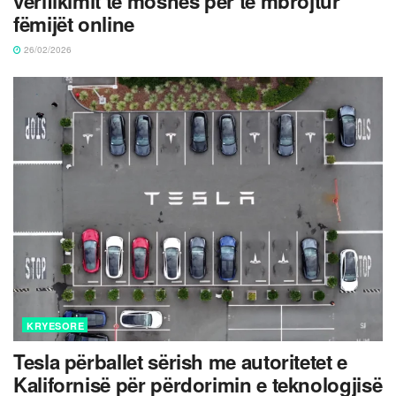
verifikimit të moshës për të mbrojtur
fëmijët online
26/02/2026
KRYESORE
Tesla përballet sërish me autoritetet e
Kalifornisë për përdorimin e teknologjisë