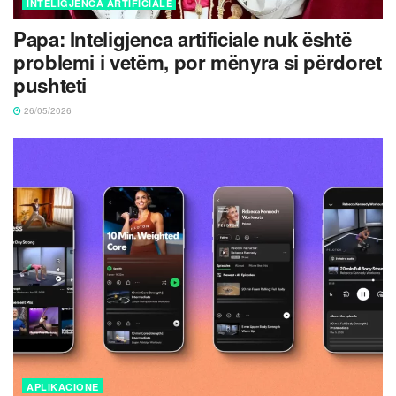
INTELIGJENCA ARTIFICIALE
Papa: Inteligjenca artificiale nuk është
problemi i vetëm, por mënyra si përdoret
pushteti
26/05/2026
APLIKACIONE