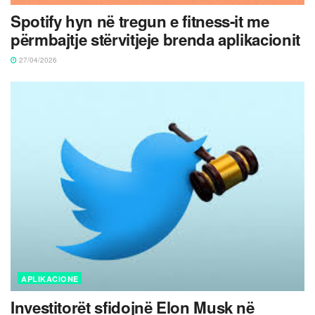
Spotify hyn në tregun e fitness-it me
përmbajtje stërvitjeje brenda aplikacionit
27/04/2026
APLIKACIONE
Investitorët sfidojnë Elon Musk në