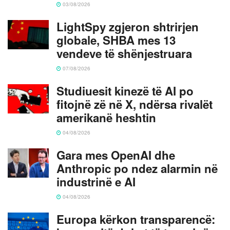
03/08/2026
LightSpy zgjeron shtrirjen
globale, SHBA mes 13
vendeve të shënjestruara
07/08/2026
Studiuesit kinezë të AI po
fitojnë zë në X, ndërsa rivalët
amerikanë heshtin
04/08/2026
Gara mes OpenAI dhe
Anthropic po ndez alarmin në
industrinë e AI
04/08/2026
Europa kërkon transparencë: