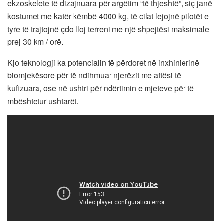
ekzoskelete të dizajnuara për argëtim “të thjeshtë”, siç janë
kostumet me katër këmbë 4000 kg, të cilat lejojnë pilotët e
tyre të trajtojnë çdo lloj terreni me një shpejtësi maksimale
prej 30 km / orë.
Kjo teknologji ka potencialin të përdoret në inxhinierinë
biomjekësore për të ndihmuar njerëzit me aftësi të
kufizuara, ose në ushtri për ndërtimin e mjeteve për të
mbështetur ushtarët.