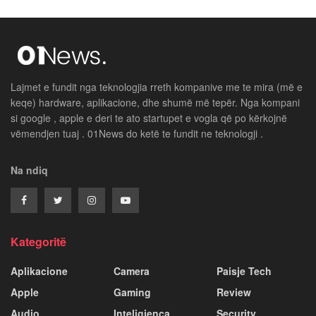
Lajmet e fundit nga teknologjia rreth kompanive me te mira (më e
keqe) hardware, aplikacione, dhe shumë më tepër. Nga kompani
si google , apple e deri te ato startupet e vogla që po kërkojnë
vëmendjen tuaj . 01News do ketë te fundit ne teknologji .
Na ndiq
Kategoritë
Aplikacione
Camera
Paisje Tech
Apple
Gaming
Review
Audio
Inteligjenca
Security