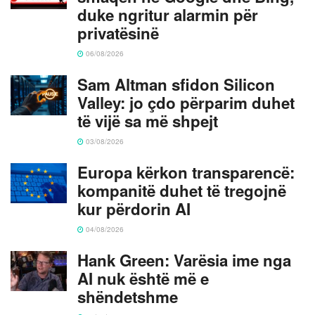
duke ngritur alarmin për
privatësinë
06/08/2026
Sam Altman sfidon Silicon
Valley: jo çdo përparim duhet
të vijë sa më shpejt
03/08/2026
Europa kërkon transparencë:
kompanitë duhet të tregojnë
kur përdorin AI
04/08/2026
Hank Green: Varësia ime nga
AI nuk është më e
shëndetshme