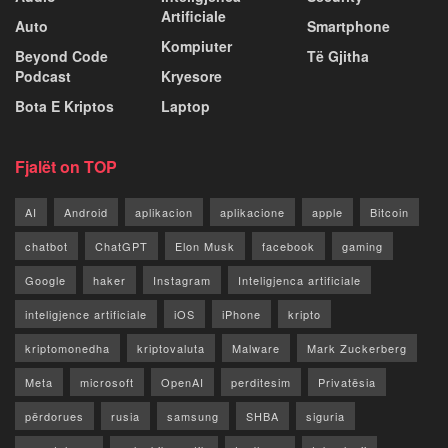
Artificiale
Auto
Smartphone
Kompiuter
Beyond Code
Të Gjitha
Podcast
Kryesore
Bota E Kriptos
Laptop
Fjalët on TOP
AI
Android
aplikacion
aplikacione
apple
Bitcoin
chatbot
ChatGPT
Elon Musk
facebook
gaming
Google
haker
Instagram
Inteligjenca artificiale
inteligjence artificiale
iOS
iPhone
kripto
kriptomonedha
kriptovaluta
Malware
Mark Zuckerberg
Meta
microsoft
OpenAI
perditesim
Privatësia
përdorues
rusia
samsung
SHBA
siguria