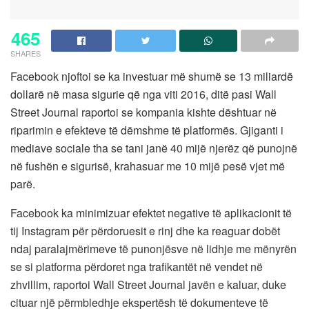
465
SHARES
Facebook njoftoi se ka investuar më shumë se 13 miliardë
dollarë në masa sigurie që nga viti 2016, ditë pasi Wall
Street Journal raportoi se kompania kishte dështuar në
riparimin e efekteve të dëmshme të platformës. Gjiganti i
mediave sociale tha se tani janë 40 mijë njerëz që punojnë
në fushën e sigurisë, krahasuar me 10 mijë pesë vjet më
parë.
Facebook ka minimizuar efektet negative të aplikacionit të
tij Instagram për përdoruesit e rinj dhe ka reaguar dobët
ndaj paralajmërimeve të punonjësve në lidhje me mënyrën
se si platforma përdoret nga trafikantët në vendet në
zhvillim, raportoi Wall Street Journal javën e kaluar, duke
cituar një përmbledhje ekspertësh të dokumenteve të