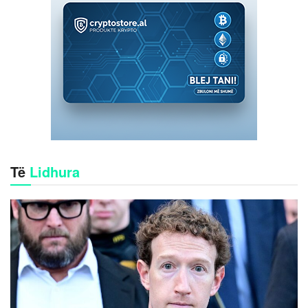
Të
Lidhura