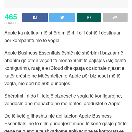
465
SHARES
Apple ka njoftuar një shërbim të ri, i cili është i destinuar
për kompanitë më të vogla.
Apple Business Essentials është një shërbim i bazuar në
abonim që ofron veçori të menaxhimit të pajisjes (siç është
konfigurimi), ruajtja e iCloud dhe qasja opsionale njëzet e
katër orëshe në Mbështetjen e Apple për bizneset më të
vogla, me deri në 500 punonjës.
Shërbimi i ri do t’i lejojë bizneset e vogla të konfigurojnë,
vendosin dhe menaxhojnë me lehtësi produktet e Apple.
Do të ketë gjithashtu një aplikacion Apple Business
Essentials, në të cilin punonjësit mund të kenë qasje për të
qenë në gjendje të shkarkojnë aplikacione të korporatave,