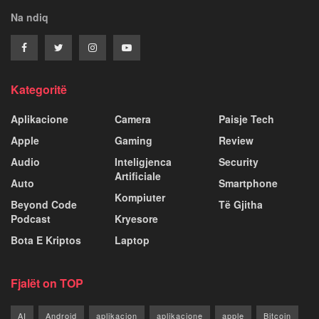
Na ndiq
Kategoritë
Aplikacione
Camera
Paisje Tech
Apple
Gaming
Review
Audio
Inteligjenca
Security
Artificiale
Auto
Smartphone
Kompiuter
Beyond Code
Të Gjitha
Podcast
Kryesore
Bota E Kriptos
Laptop
Fjalët on TOP
AI
Android
aplikacion
aplikacione
apple
Bitcoin