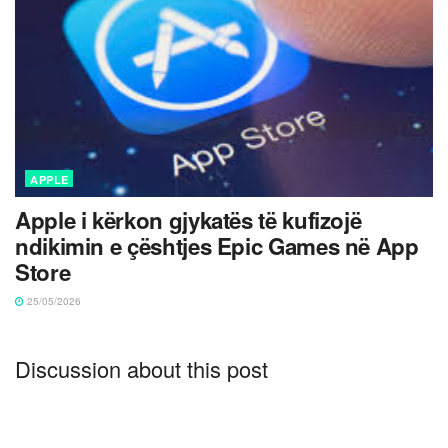
APPLE
Apple i kërkon gjykatës të kufizojë
ndikimin e çështjes Epic Games në App
Store
25/05/2026
Discussion about this post