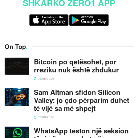
SHKARKO ZERO1 APP
On Top
.
Bitcoin po qetësohet, por
rreziku nuk është zhdukur
06/08/2026
Sam Altman sfidon Silicon
Valley: jo çdo përparim duhet
të vijë sa më shpejt
03/08/2026
WhatsApp teston një seksion