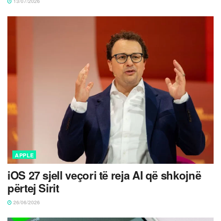
13/07/2026
APPLE
iOS 27 sjell veçori të reja AI që shkojnë
përtej Sirit
26/06/2026