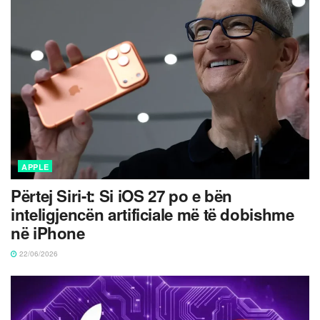
APPLE
Përtej Siri-t: Si iOS 27 po e bën
inteligjencën artificiale më të dobishme
në iPhone
22/06/2026