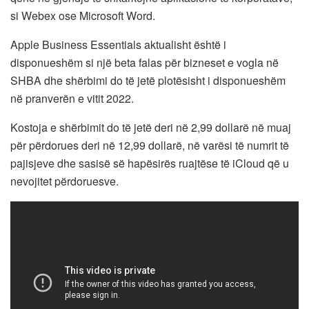
si Webex ose Microsoft Word.
Apple Business Essentials aktualisht është i
disponueshëm si një beta falas për bizneset e vogla në
SHBA dhe shërbimi do të jetë plotësisht i disponueshëm
në pranverën e vitit 2022.
Kostoja e shërbimit do të jetë deri në 2,99 dollarë në muaj
për përdorues deri në 12,99 dollarë, në varësi të numrit të
pajisjeve dhe sasisë së hapësirës ruajtëse të iCloud që u
nevojitet përdoruesve.