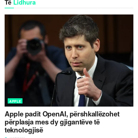
Të
Lidhura
APPLE
Apple padit OpenAI, përshkallëzohet
përplasja mes dy gjigantëve të
teknologjisë