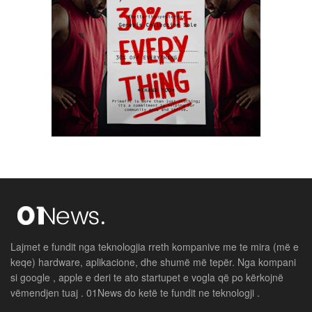
Lajmet e fundit nga teknologjia rreth kompanive me te mira (më e
keqe) hardware, aplikacione, dhe shumë më tepër. Nga kompani
si google , apple e deri te ato startupet e vogla që po kërkojnë
vëmendjen tuaj . 01News do ketë te fundit ne teknologji .