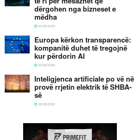
të ri për mesazhet që
dërgohen nga bizneset e
mëdha
03/08/2026
Europa kërkon transparencë:
kompanitë duhet të tregojnë
kur përdorin AI
04/08/2026
Inteligjenca artificiale po vë në
provë rrjetin elektrik të SHBA-
së
03/08/2026