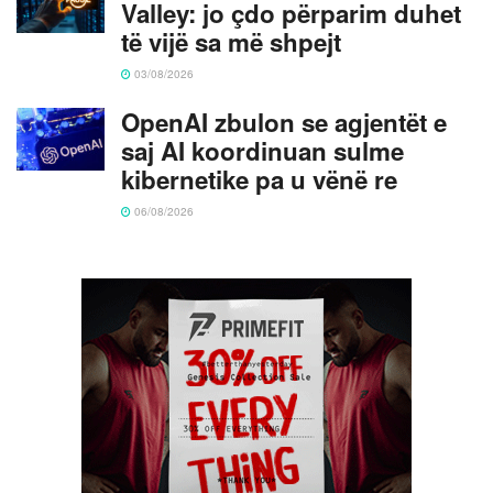
Valley: jo çdo përparim duhet
të vijë sa më shpejt
03/08/2026
OpenAI zbulon se agjentët e
saj AI koordinuan sulme
kibernetike pa u vënë re
06/08/2026