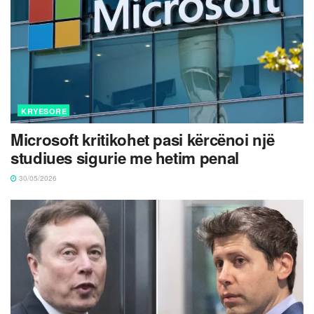
KRYESORE
Microsoft kritikohet pasi kërcënoi një
studiues sigurie me hetim penal
30/05/2026