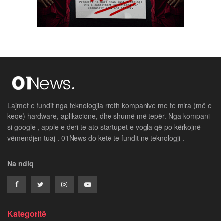
Lajmet e fundit nga teknologjia rreth kompanive me te mira (më e
keqe) hardware, aplikacione, dhe shumë më tepër. Nga kompani
si google , apple e deri te ato startupet e vogla që po kërkojnë
vëmendjen tuaj . 01News do ketë te fundit ne teknologji .
Na ndiq
Kategoritë