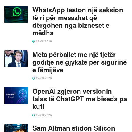
WhatsApp teston një seksion
të ri për mesazhet që
dërgohen nga bizneset e
mëdha
03/08/2026
Meta përballet me një tjetër
goditje në gjykatë për sigurinë
e fëmijëve
07/08/2026
OpenAI zgjeron versionin
falas të ChatGPT me biseda pa
kufi
07/08/2026
Sam Altman sfidon Silicon