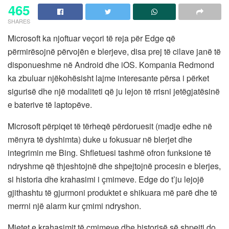
465
SHARES
Microsoft ka njoftuar veçori të reja për Edge që
përmirësojnë përvojën e blerjeve, disa prej të cilave janë të
disponueshme në Android dhe iOS. Kompania Redmond
ka zbuluar njëkohësisht lajme interesante përsa i përket
sigurisë dhe një modaliteti që ju lejon të rrisni jetëgjatësinë
e baterive të laptopëve.
Microsoft përpiqet të tërheqë përdoruesit (madje edhe në
mënyra të dyshimta) duke u fokusuar në blerjet dhe
integrimin me Bing. Shfletuesi tashmë ofron funksione të
ndryshme që thjeshtojnë dhe shpejtojnë procesin e blerjes,
si historia dhe krahasimi i çmimeve. Edge do t’ju lejojë
gjithashtu të gjurmoni produktet e shikuara më parë dhe të
merrni një alarm kur çmimi ndryshon.
Mjetet e krahasimit të çmimeve dhe historisë së shpejti do