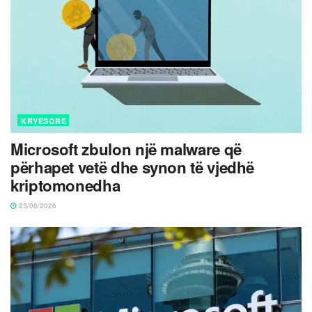
KRYESORE
Microsoft zbulon një malware që
përhapet vetë dhe synon të vjedhë
kriptomonedha
23/06/2026