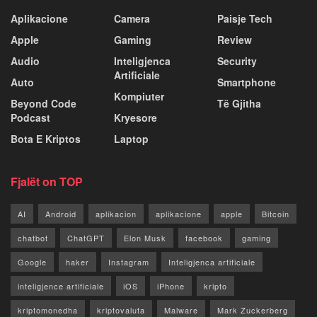
Aplikacione
Camera
Paisje Tech
Apple
Gaming
Review
Audio
Inteligjenca
Security
Artificiale
Auto
Smartphone
Kompiuter
Beyond Code
Të Gjitha
Podcast
Kryesore
Bota E Kriptos
Laptop
Fjalët on TOP
AI
Android
aplikacion
aplikacione
apple
Bitcoin
chatbot
ChatGPT
Elon Musk
facebook
gaming
Google
haker
Instagram
Inteligjenca artificiale
inteligjence artificiale
iOS
iPhone
kripto
kriptomonedha
kriptovaluta
Malware
Mark Zuckerberg