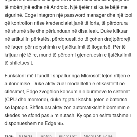
të mbërrijnë edhe në Android. Një tjetër risi ka të bëjë me
sigurinë. Edge integron një password manager dhe një tool
që kontrollon nëse kredencialet janë të forta, të përdorura
në shumë site dhe përfunduan në disa leak. Duke klikuar
në artikullin përkatës, përdoruesit do të çohen drejtpërdrejt
në faqen për ndryshimin e fjalëkalimit të llogarisë. Për të
krijuar një të re, mund të përdorni gjeneruesin e fjalëkalimit
të shfletuesit.
Funksioni më i fundit i shpallur nga Microsoft lejon rritjen e
autonomisë. Duke aktivizuar modalitetin e efikasitetit në
cilësimet, Edge zvogëlon konsumin e burimeve të sistemit
(CPU dhe memorie), duke zgjatur kështu jetën e baterisë
së laptopit. Shfletuesi aktivizon automatikisht hibernimin e
skedës në sfond pas 5 minutash. Ky opsion është tashmë i
disponueshëm në Edge 95.
Tags:
bateria
laptop
microsoft
Microsoft Edge