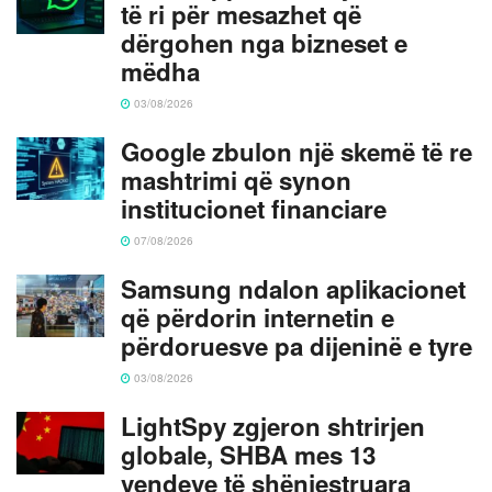
të ri për mesazhet që
dërgohen nga bizneset e
mëdha
03/08/2026
Google zbulon një skemë të re
mashtrimi që synon
institucionet financiare
07/08/2026
Samsung ndalon aplikacionet
që përdorin internetin e
përdoruesve pa dijeninë e tyre
03/08/2026
LightSpy zgjeron shtrirjen
globale, SHBA mes 13
vendeve të shënjestruara