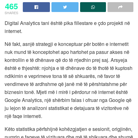
465
SHARES
Digital Analytics tani është pika fillestare e çdo projekti në
internet.
Në fakt, asnjë strategji e konceptuar për botën e internetit
nuk mund të konceptohet apo hartohet pa pasur akses në
kontrollin e të dhënave që do të rrjedhin prej saj. Arsyeja
është e thjeshtë: njohja e të dhënave do të thotë të kuptosh
ndikimin e veprimeve tona të së shkuarës, në favor të
vendimeve të ardhshme që janë më të përshtatshme për
biznesin tonë. Mjeti më i mirë i përdorur në internet është
Google Analytics, një shërbim falas i ofruar nga Google që
ju lejon të analizoni statistikat e detajuara të vizitorëve në
një faqe interneti.
Këto statistika përfshijnë kohëzgjatjen e sesionit, origjinën,
numrin e faqeve të vizituara dhe më të shikuara dhe shumë