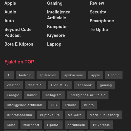
Apple
Gaming
Review
Audio
Inteligjenca
Security
Artificiale
Auto
Smartphone
Kompiuter
Beyond Code
Të Gjitha
Podcast
Kryesore
Bota E Kriptos
Laptop
Fjalët on TOP
AI
Android
aplikacion
aplikacione
apple
Bitcoin
chatbot
ChatGPT
Elon Musk
facebook
gaming
Google
haker
Instagram
Inteligjenca artificiale
inteligjence artificiale
iOS
iPhone
kripto
kriptomonedha
kriptovaluta
Malware
Mark Zuckerberg
Meta
microsoft
OpenAI
perditesim
Privatësia