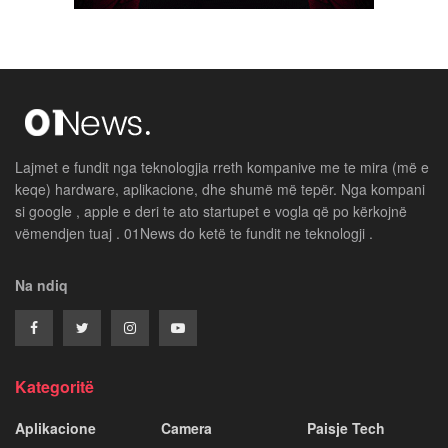
Lajmet e fundit nga teknologjia rreth kompanive me te mira (më e
keqe) hardware, aplikacione, dhe shumë më tepër. Nga kompani
si google , apple e deri te ato startupet e vogla që po kërkojnë
vëmendjen tuaj . 01News do ketë te fundit ne teknologji .
Na ndiq
Kategoritë
Aplikacione
Camera
Paisje Tech