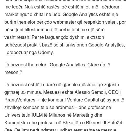
më tepër. Nuk është rastësi që është mjeti më i përdorur i
marketingut dixhital në ueb. Google Analytics është një
burim themelor për çdo webmaster që respekton veten, por
nëse jeni fillestar mund të përballeni me një sërë
vështirësish. Për të larguar çdo dyshim, ekziston
udhëzuesi praktik bazë se si funksionon Google Analytics,
i propozuar nga Udemy.
Udhëzuesi themelor i Google Analytics: Çfarë do të
mësoni?
Udhëzuesi është i ndarë në gjashtë mësime, që zgjasin
gjithsej 35 minuta. Mësuesi është Alessio Semoli, CEO i
PranaVentures – një kompani Venture Capital që synon të
zhvillojë kompanitë e së ardhmes – dhe profesor në
Universitetin IULM të Milanos në Marketing dhe
Komunikim dhe profesor në Shkollën e Biznesit Il Sole24
Ore. Qëllimi përfundimtar i udhëzuesit është të mësojë