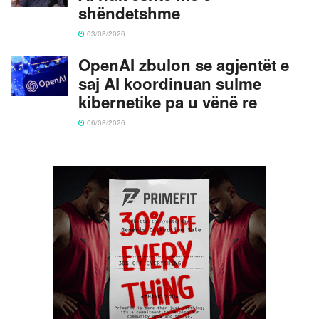
shëndetshme
03/08/2026
OpenAI zbulon se agjentët e
saj AI koordinuan sulme
kibernetike pa u vënë re
06/08/2026