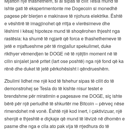
Mjafton një thashethem, si ai sipas të cilit Tesla mund të
ishte gati të eksperimentonte me Dogecoin si monedhë
pagese për blerjen e makinave të njohura elektrike. Është
e vështirë të imagjinohet që rritja e vlerësimeve dhe
lëshimi i kësaj hipoteze mund të shoqërohen thjesht nga
rastësia: ka shumë të ngjarë që forca e thashethemeve të
jetë e mjaftueshme për të ringjallur spekulimet, duke
rikthyer vëmendjen te DOGE në të njëjtin moment në të
cilin sinjalet janë pritet (lart ose poshtë) nga një fond që ka
rënë dhe duket të jetë përkohësisht i qëndrueshëm.
Zbulimi lidhet me një kod të fshehur sipas të cilit do të
demonstrohej se Tesla do të kishte nisur testet e
brendshme për miratimin e pagesave me DOGE, siç ishte
bërë për një periudhë të shkurtër me Bitcoin – përveç nëse
rimendohet më vonë. Është një kod inert, i çaktivizuar, një
shenjë e thjeshtë e diçkaje që mund të lëvizë në dhomën e
pasme dhe nga e cila ato pak vija të rrjedhura do të