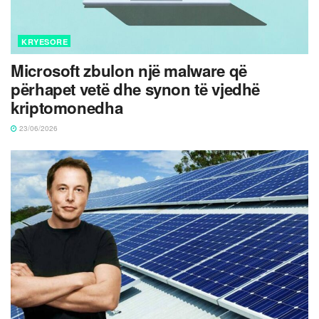
KRYESORE
Microsoft zbulon një malware që
përhapet vetë dhe synon të vjedhë
kriptomonedha
23/06/2026