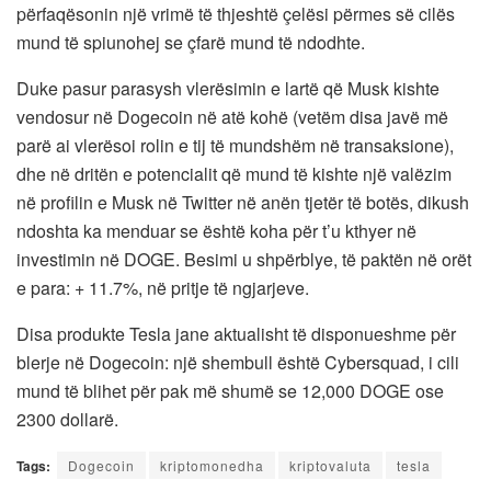
përfaqësonin një vrimë të thjeshtë çelësi përmes së cilës
mund të spiunohej se çfarë mund të ndodhte.
Duke pasur parasysh vlerësimin e lartë që Musk kishte
vendosur në Dogecoin në atë kohë (vetëm disa javë më
parë ai vlerësoi rolin e tij të mundshëm në transaksione),
dhe në dritën e potencialit që mund të kishte një valëzim
në profilin e Musk në Twitter në anën tjetër të botës, dikush
ndoshta ka menduar se është koha për t’u kthyer në
investimin në DOGE. Besimi u shpërblye, të paktën në orët
e para: + 11.7%, në pritje të ngjarjeve.
Disa produkte Tesla jane aktualisht të disponueshme për
blerje në Dogecoin: një shembull është Cybersquad, i cili
mund të blihet për pak më shumë se 12,000 DOGE ose
2300 dollarë.
Tags:
Dogecoin
kriptomonedha
kriptovaluta
tesla