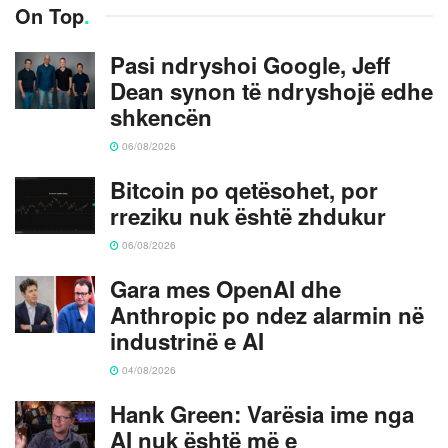
On Top
.
Pasi ndryshoi Google, Jeff
Dean synon të ndryshojë edhe
shkencën
06/08/2026
Bitcoin po qetësohet, por
rreziku nuk është zhdukur
06/08/2026
Gara mes OpenAI dhe
Anthropic po ndez alarmin në
industrinë e AI
04/08/2026
Hank Green: Varësia ime nga
AI nuk është më e