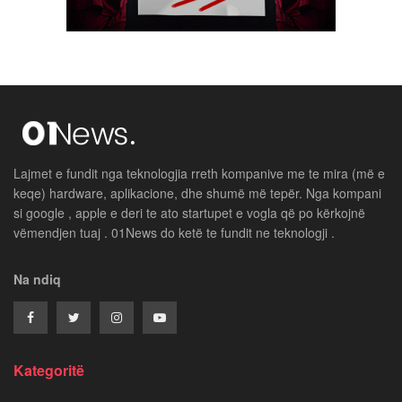
Lajmet e fundit nga teknologjia rreth kompanive me te mira (më e
keqe) hardware, aplikacione, dhe shumë më tepër. Nga kompani
si google , apple e deri te ato startupet e vogla që po kërkojnë
vëmendjen tuaj . 01News do ketë te fundit ne teknologji .
Na ndiq
Kategoritë