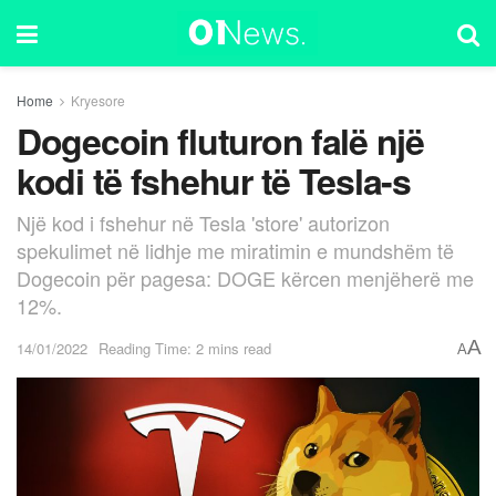
Home
Kryesore
Dogecoin fluturon falë një
kodi të fshehur të Tesla-s
Një kod i fshehur në Tesla 'store' autorizon
spekulimet në lidhje me miratimin e mundshëm të
Dogecoin për pagesa: DOGE kërcen menjëherë me
12%.
A
14/01/2022
Reading Time: 2 mins read
A