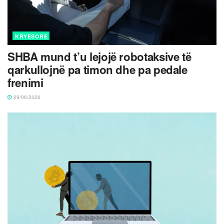
KRYESORE
SHBA mund t’u lejojë robotaksive të
qarkullojnë pa timon dhe pa pedale
frenimi
29/06/2026