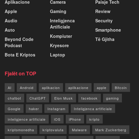
Aplikacione
Camera
Paisje Tech
Apple
Gaming
Review
Audio
Inteligjenca
Security
Artificiale
Auto
Smartphone
Kompiuter
Beyond Code
Të Gjitha
Podcast
Kryesore
Bota E Kriptos
Laptop
Fjalët on TOP
AI
Android
aplikacion
aplikacione
apple
Bitcoin
chatbot
ChatGPT
Elon Musk
facebook
gaming
Google
haker
Instagram
Inteligjenca artificiale
inteligjence artificiale
iOS
iPhone
kripto
kriptomonedha
kriptovaluta
Malware
Mark Zuckerberg