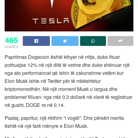
465
SHARES
Papritmas Dogecoin është kthyer në rritje, duke fituar
pothuajse 12% në një ditë të vetme dhe duke shënuar një
nga ato performancat që ishin të zakonshme vetëm kur
Elon Musk ishte në Twitter për të mbështetur
kriptomonedhën. Në një moment Musk u largua dhe
problemet filluan: nga mbi 0.3 dollarë në vlerë të regjistruar
në gusht, DOGE ra në 0.14.
Pastaj, papritur, një rikthim “i vogël”. Dhe përsëri merita
është në një farë mënyre e Elon Musk.