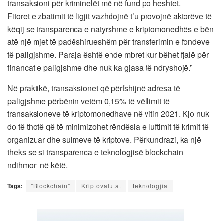
transaksioni për kriminelët më në fund po heshtet.
Fitoret e zbatimit të ligjit vazhdojnë t’u provojnë aktorëve të
këqij se transparenca e natyrshme e kriptomonedhës e bën
atë një mjet të padëshirueshëm për transferimin e fondeve
të paligjshme. Paraja është ende mbret kur bëhet fjalë për
financat e paligjshme dhe nuk ka gjasa të ndryshojë.”
Në praktikë, transaksionet që përfshijnë adresa të
paligjshme përbënin vetëm 0,15% të vëllimit të
transaksioneve të kriptomonedhave në vitin 2021. Kjo nuk
do të thotë që të minimizohet rëndësia e luftimit të krimit të
organizuar dhe sulmeve të kriptove. Përkundrazi, ka një
theks se si transparenca e teknologjisë blockchain
ndihmon në këtë.
Tags:
"Blockchain"
Kriptovalutat
teknologjia