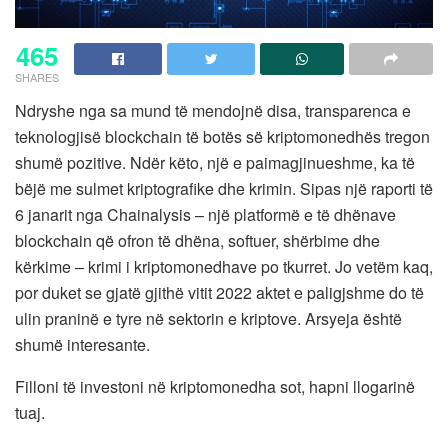
465
SHARES
Ndryshe nga sa mund të mendojnë disa, transparenca e
teknologjisë blockchain të botës së kriptomonedhës tregon
shumë pozitive. Ndër këto, një e paimagjinueshme, ka të
bëjë me sulmet kriptografike dhe krimin. Sipas një raporti të
6 janarit nga Chainalysis – një platformë e të dhënave
blockchain që ofron të dhëna, softuer, shërbime dhe
kërkime – krimi i kriptomonedhave po tkurret. Jo vetëm kaq,
por duket se gjatë gjithë vitit 2022 aktet e paligjshme do të
ulin praninë e tyre në sektorin e kriptove. Arsyeja është
shumë interesante.
Filloni të investoni në kriptomonedha sot, hapni llogarinë
tuaj.