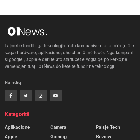
Lajmet e fundit nga teknologjia rreth kompanive me te mira (më e
keqe) hardware, aplikacione, dhe shumë më tepër. Nga kompani
si google , apple e deri te ato startupet e vogla që po kërkojnë
vëmendjen tuaj . 01News do ketë te fundit ne teknologji .
Na ndiq
Kategoritë
Aplikacione
Camera
Paisje Tech
Apple
Gaming
Review