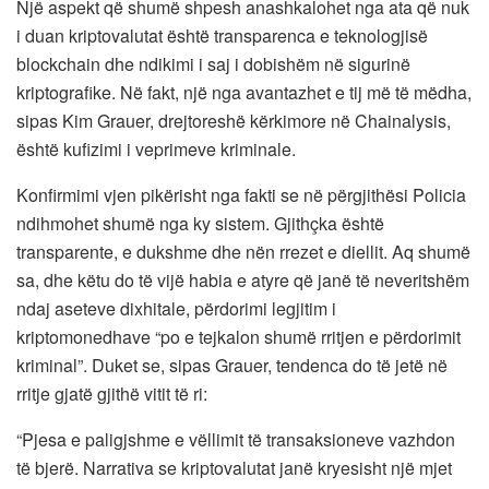
Një aspekt që shumë shpesh anashkalohet nga ata që nuk
i duan kriptovalutat është transparenca e teknologjisë
blockchain dhe ndikimi i saj i dobishëm në sigurinë
kriptografike. Në fakt, një nga avantazhet e tij më të mëdha,
sipas Kim Grauer, drejtoreshë kërkimore në Chainalysis,
është kufizimi i veprimeve kriminale.
Konfirmimi vjen pikërisht nga fakti se në përgjithësi Policia
ndihmohet shumë nga ky sistem. Gjithçka është
transparente, e dukshme dhe nën rrezet e diellit. Aq shumë
sa, dhe këtu do të vijë habia e atyre që janë të neveritshëm
ndaj aseteve dixhitale, përdorimi legjitim i
kriptomonedhave “po e tejkalon shumë rritjen e përdorimit
kriminal”. Duket se, sipas Grauer, tendenca do të jetë në
rritje gjatë gjithë vitit të ri:
“Pjesa e paligjshme e vëllimit të transaksioneve vazhdon
të bjerë. Narrativa se kriptovalutat janë kryesisht një mjet