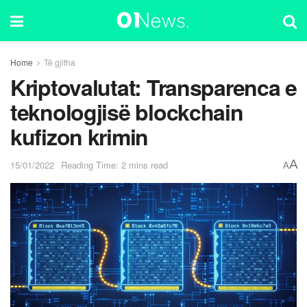
Home
Të gjitha
Kriptovalutat: Transparenca e
teknologjisë blockchain
kufizon krimin
A
15/01/2022
Reading Time: 2 mins read
A