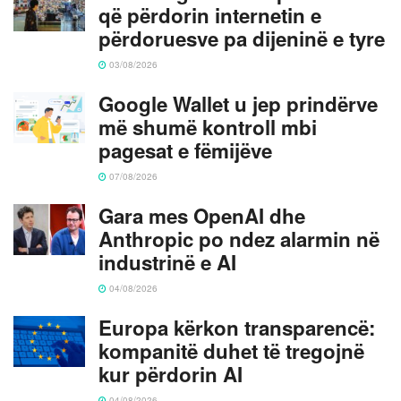
që përdorin internetin e
përdoruesve pa dijeninë e tyre
03/08/2026
Google Wallet u jep prindërve
më shumë kontroll mbi
pagesat e fëmijëve
07/08/2026
Gara mes OpenAI dhe
Anthropic po ndez alarmin në
industrinë e AI
04/08/2026
Europa kërkon transparencë:
kompanitë duhet të tregojnë
kur përdorin AI
04/08/2026