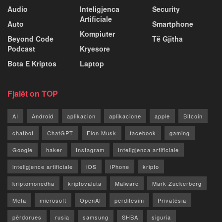
Audio
Inteligjenca
Security
Artificiale
Auto
Smartphone
Kompiuter
Beyond Code
Të Gjitha
Podcast
Kryesore
Bota E Kriptos
Laptop
Fjalët on TOP
AI
Android
aplikacion
aplikacione
apple
Bitcoin
chatbot
ChatGPT
Elon Musk
facebook
gaming
Google
haker
Instagram
Inteligjenca artificiale
inteligjence artificiale
iOS
iPhone
kripto
kriptomonedha
kriptovaluta
Malware
Mark Zuckerberg
Meta
microsoft
OpenAI
perditesim
Privatësia
përdorues
rusia
samsung
SHBA
siguria