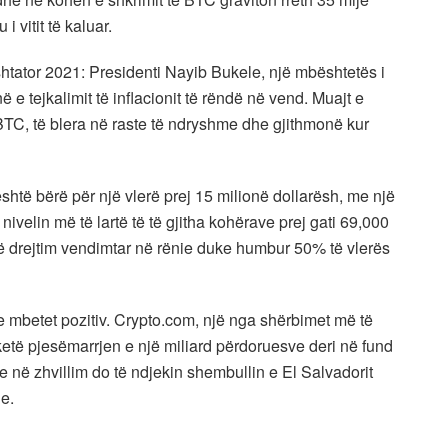
 vitit të kaluar.
htator 2021: Presidenti Nayib Bukele, një mbështetës i
 tejkalimit të inflacionit të rëndë në vend. Muajt ​​e
 BTC, të blera në raste të ndryshme dhe gjithmonë kur
 është bërë për një vlerë prej 15 milionë dollarësh, me një
ivelin më të lartë të të gjitha kohërave prej gati 69,000
një drejtim vendimtar në rënie duke humbur 50% të vlerës
e mbetet pozitiv. Crypto.com, një nga shërbimet më të
ketë pjesëmarrjen e një miliard përdoruesve deri në fund
e në zhvillim do të ndjekin shembullin e El Salvadorit
e.