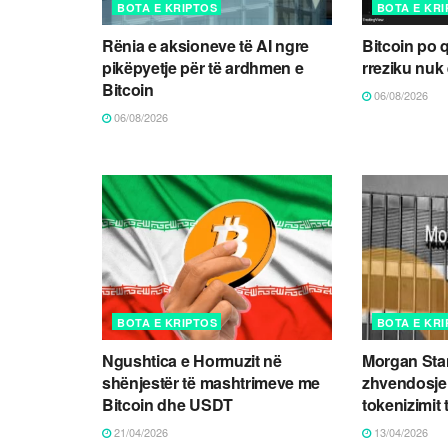
BOTA E KRIPTOS
BOTA E KR
Rënia e aksioneve të AI ngre
Bitcoin po 
pikëpyetje për të ardhmen e
rreziku nuk
Bitcoin
06/08/2026
06/08/2026
BOTA E KRIPTOS
BOTA E KR
Ngushtica e Hormuzit në
Morgan Stan
shënjestër të mashtrimeve me
zhvendosje p
Bitcoin dhe USDT
tokenizimit 
21/04/2026
13/04/2026