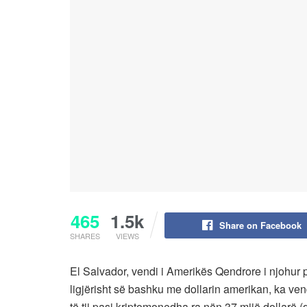
465
1.5k
Share on Facebook
SHARES
VIEWS
El Salvador, vendi i Amerikës Qendrore i njohur 
ligjërisht së bashku me dollarin amerikan, ka vend
të tij pasi kriptomonedha ra nën 37 mijë dollarë 