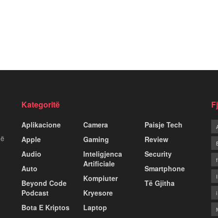
Kategoritë
F
Aplikacione
Camera
Paisje Tech
më
Apple
Gaming
Review
Audio
Inteligjenca
Security
Artificiale
Auto
Smartphone
Kompiuter
Beyond Code
Të Gjitha
Podcast
Kryesore
Bota E Kriptos
Laptop