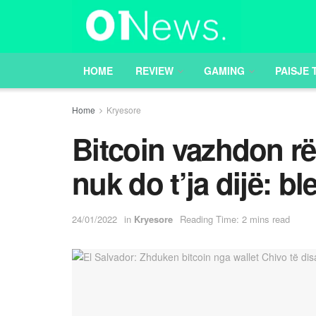
HOME
REVIEW
GAMING
PAISJE 
Home
Kryesore
Bitcoin vazhdon rë
nuk do t’ja dijë: b
24/01/2022
in
Kryesore
Reading Time: 2 mins read