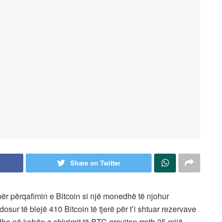
Share on Twitter
për përqafimin e Bitcoin si një monedhë të njohur
osur të blejë 410 Bitcoin të tjerë për t’i shtuar rezervave
(dhe në kohën e shkrimit të BTC graviton rreth 35 mijë