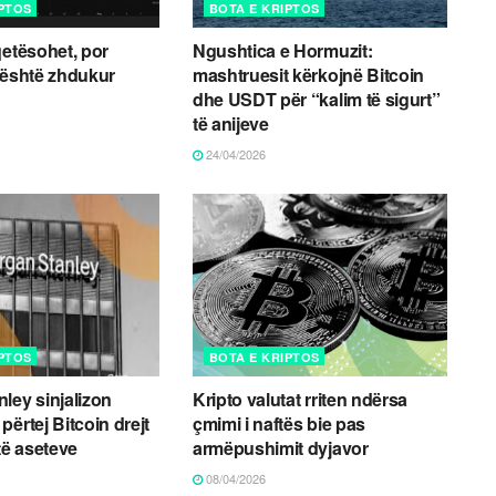
IPTOS
BOTA E KRIPTOS
qetësohet, por
Ngushtica e Hormuzit:
 është zhdukur
mashtruesit kërkojnë Bitcoin
dhe USDT për “kalim të sigurt”
të anijeve
24/04/2026
IPTOS
BOTA E KRIPTOS
ley sinjalizon
Kripto valutat rriten ndërsa
ërtej Bitcoin drejt
çmimi i naftës bie pas
të aseteve
armëpushimit dyjavor
08/04/2026