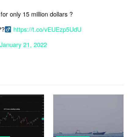
for only 15 million dollars ?
?‍
https://t.co/vEUEzp5UdU
January 21, 2022