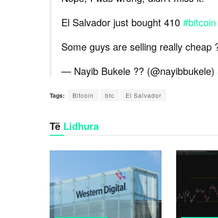
El Salvador just bought 410
#bitcoin
Some guys are selling really cheap ?
— Nayib Bukele ?? (@nayibbukele)
Tags:
Bitcoin
btc
El Salvador
Të
Lidhura