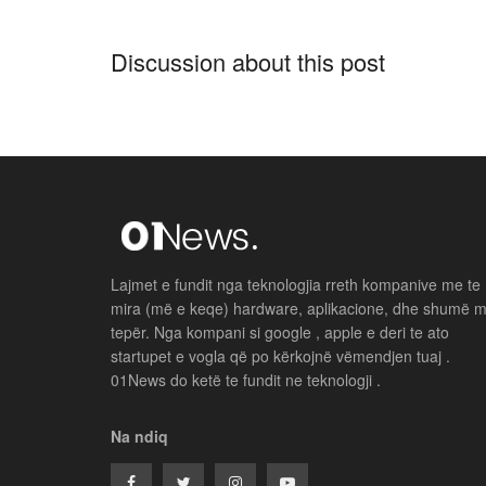
Discussion about this post
Lajmet e fundit nga teknologjia rreth kompanive me te
mira (më e keqe) hardware, aplikacione, dhe shumë 
tepër. Nga kompani si google , apple e deri te ato
startupet e vogla që po kërkojnë vëmendjen tuaj .
01News do ketë te fundit ne teknologji .
Na ndiq