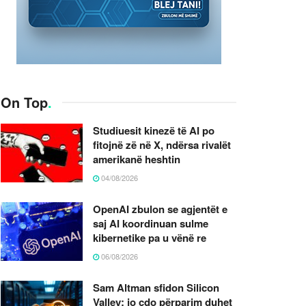
On Top
.
Studiuesit kinezë të AI po
fitojnë zë në X, ndërsa rivalët
amerikanë heshtin
04/08/2026
OpenAI zbulon se agjentët e
saj AI koordinuan sulme
kibernetike pa u vënë re
06/08/2026
Sam Altman sfidon Silicon
Valley: jo çdo përparim duhet