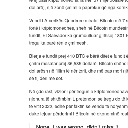
dollarë), një zonë çmimi e paprekur që nga korriku i
Vendi i Amerikës Qendrore miratoi Bitcoin më 7 s
fortë i kriptomonedhës, sheh në Bitcoin mundësinë e
fundit, El Salvador ka grumbulluar gjithsej 1801
tregu ka parë rënie çmimesh.
Blerja e fundit prej 410 BTC e bërë ditët e fundit
çmim mesatar prej 36,585 dollarë. Bitcoin shënoi n
dollarësh në fillim të nëntorit, dhe më pas mori 
së tij deri më sot.
Në çdo rast, vizioni për tregun e kriptomonedhav
njohura të shkëmbimit, pretendon se tregu do të 
të vitit 2022, edhe për faktin se vende të ndryshm
duke lejuar përdorimi i Bitcoin në ekonominë real
Nope, I was wrong, didn’t miss it.