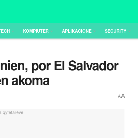
TECH
KOMPIUTER
APLIKACIONE
SECURITY
nien, por El Salvador
len akoma
A
A