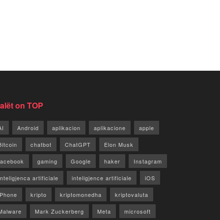
jalët on TOP
AI
Android
aplikacion
aplikacione
apple
Bitcoin
chatbot
ChatGPT
Elon Musk
facebook
gaming
Google
haker
Instagram
Inteligjenca artificiale
inteligjence artificiale
iOS
iPhone
kripto
kriptomonedha
kriptovaluta
Malware
Mark Zuckerberg
Meta
microsoft