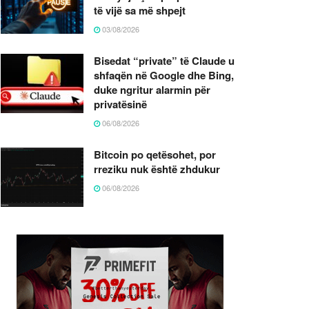
të vijë sa më shpejt
03/08/2026
Bisedat “private” të Claude u
shfaqën në Google dhe Bing,
duke ngritur alarmin për
privatësinë
06/08/2026
Bitcoin po qetësohet, por
rreziku nuk është zhdukur
06/08/2026