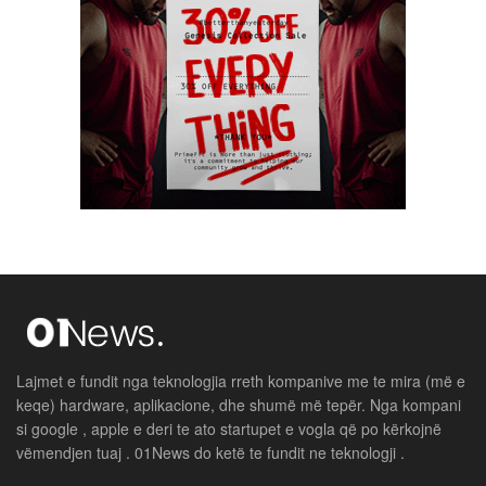
Lajmet e fundit nga teknologjia rreth kompanive me te mira (më e
keqe) hardware, aplikacione, dhe shumë më tepër. Nga kompani
si google , apple e deri te ato startupet e vogla që po kërkojnë
vëmendjen tuaj . 01News do ketë te fundit ne teknologji .