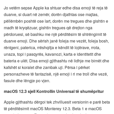
Jo vetëm sepse Apple ka shtuar edhe disa emoji të reja të
duarve, si duart në zemër, dorën djathtas ose majtas,
pëllëmbën poshtë ose lart, dorën me tregues dhe gishtin e
madh të kryqëzuar, gishtin tregues që drejton nga
përdoruesi, së bashku me një përditësim të shtrëngimit të
duarve emoji. Dhe sërish janë foleja me vezët, foleja bosh,
rëntgeni, paterica, rrëshqitja e këndit të lojërave, rrota,
unaza, topi i pasqyrës, kavanozi, karta e identitetit dhe
bateria e ulët. Disa emoji gjithashtu në lidhje me bimët dhe
kafshët si koralet dhe zambak uji. Përsa i përket
personazheve të fantazisë, një emoji i ri me troll dhe vezë,
fasule dhe lëngje po vjen.
macOS 12.3 sjell Kontrollin Universal të shumëpritur
Apple gjithashtu dërgoi tek zhvilluesit versionin e parë beta
të përditësimit macOS Monterey 12.3. Beta 1 e macOS