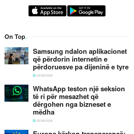
On Top
.
Samsung ndalon aplikacionet
që përdorin internetin e
përdoruesve pa dijeninë e tyre
03/08/2026
WhatsApp teston një seksion
të ri për mesazhet që
dërgohen nga bizneset e
mëdha
03/08/2026
Europa kërkon transparencë: