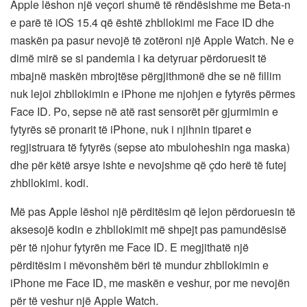
Apple lëshon një veçori shumë të rëndësishme me Beta-n
e parë të iOS 15.4 që është zhbllokimi me Face ID dhe
maskën pa pasur nevojë të zotëroni një Apple Watch. Ne e
dimë mirë se si pandemia i ka detyruar përdoruesit të
mbajnë maskën mbrojtëse përgjithmonë dhe se në fillim
nuk lejoi zhbllokimin e iPhone me njohjen e fytyrës përmes
Face ID. Po, sepse në atë rast sensorët për gjurmimin e
fytyrës së pronarit të iPhone, nuk i njihnin tiparet e
regjistruara të fytyrës (sepse ato mbuloheshin nga maska)
dhe për këtë arsye ishte e nevojshme që çdo herë të futej
zhbllokimi. kodi.
Më pas Apple lëshoi ​​​​një përditësim që lejon përdoruesin të
aksesojë kodin e zhbllokimit më shpejt pas pamundësisë
për të njohur fytyrën me Face ID. E megjithatë një
përditësim i mëvonshëm bëri të mundur zhbllokimin e
iPhone me Face ID, me maskën e veshur, por me nevojën
për të veshur një Apple Watch.