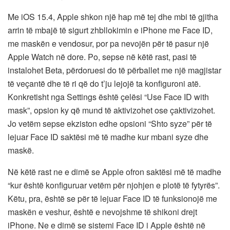
Me iOS 15.4, Apple shkon një hap më tej dhe mbi të gjitha
arrin të mbajë të sigurt zhbllokimin e iPhone me Face ID,
me maskën e vendosur, por pa nevojën për të pasur një
Apple Watch në dore. Po, sepse në këtë rast, pasi të
instalohet Beta, përdoruesi do të përballet me një magjistar
të veçantë dhe të ri që do t’ju lejojë ta konfiguroni atë.
Konkretisht nga Settings është çelësi “Use Face ID with
mask”, opsion ky që mund të aktivizohet ose çaktivizohet.
Jo vetëm sepse ekziston edhe opsioni “Shto syze” për të
lejuar Face ID saktësi më të madhe kur mbani syze dhe
maskë.
Në këtë rast ne e dimë se Apple ofron saktësi më të madhe
“kur është konfiguruar vetëm për njohjen e plotë të fytyrës”.
Këtu, pra, është se për të lejuar Face ID të funksionojë me
maskën e veshur, është e nevojshme të shikoni drejt
iPhone. Ne e dimë se sistemi Face ID i Apple është në