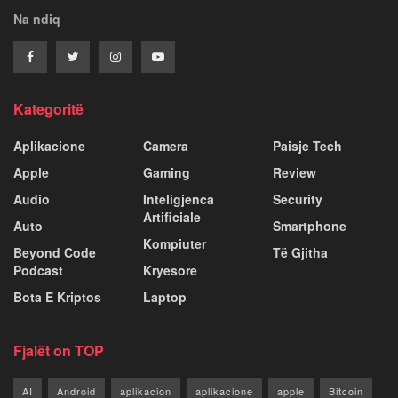
Na ndiq
Kategoritë
Aplikacione
Camera
Paisje Tech
Apple
Gaming
Review
Audio
Inteligjenca
Security
Artificiale
Auto
Smartphone
Kompiuter
Beyond Code
Të Gjitha
Podcast
Kryesore
Bota E Kriptos
Laptop
Fjalët on TOP
AI
Android
aplikacion
aplikacione
apple
Bitcoin