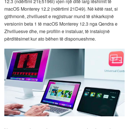
12.3 (ndërtimi 21E5196i) vjen një ditë larg lëshimit të
macOS Monterey‌ 12.2 (ndërtimi 21D49). Në këtë rast, si
gjithmonë, zhvilluesit e regjistruar mund të shkarkojnë
versionin beta 1 të macOS Monterey 12.3 nga Qendra e
Zhvilluesve dhe, me profilin e instaluar, të instalojnë
përditësimet kur ato bëhen të disponueshme.