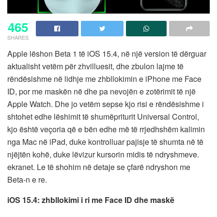
465
SHARES
Apple lëshon Beta 1 të iOS 15.4, në një version të dërguar
aktualisht vetëm për zhvilluesit, dhe zbulon lajme të
rëndësishme në lidhje me zhbllokimin e iPhone me Face
ID, por me maskën në dhe pa nevojën e zotërimit të një
Apple Watch. Dhe jo vetëm sepse kjo risi e rëndësishme i
shtohet edhe lëshimit të shumëpriturit Universal Control,
kjo është veçoria që e bën edhe më të rrjedhshëm kalimin
nga Mac në iPad, duke kontrolluar pajisje të shumta në të
njëjtën kohë, duke lëvizur kursorin midis të ndryshmeve.
ekranet. Le të shohim në detaje se çfarë ndryshon me
Beta-n e re.
iOS 15.4: zhbllokimi i ri me Face ID dhe maskë