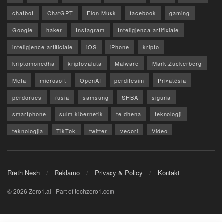
chatbot
ChatGPT
Elon Musk
facebook
gaming
Google
haker
Instagram
Inteligjenca artificiale
inteligjence artificiale
iOS
iPhone
kripto
kriptomonedha
kriptovaluta
Malware
Mark Zuckerberg
Meta
microsoft
OpenAI
perditesim
Privatësia
përdorues
rusia
samsung
SHBA
siguria
smartphone
sulm kibernetik
te dhena
teknologji
teknologjia
TikTok
twitter
vecori
Video
WhatsApp
x
youtube
Rreth Nesh
Reklamo
Privacy & Policy
Kontakt
© 2026 Zero1.al - Part of techzero1.com