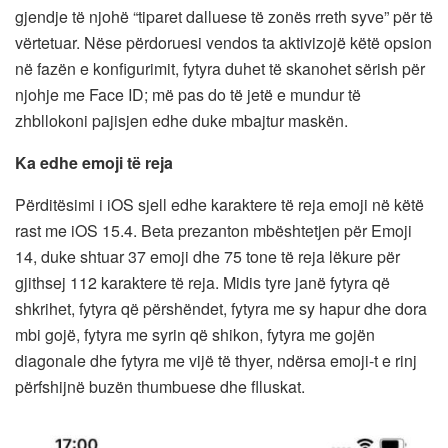
gjendje të njohë “tiparet dalluese të zonës rreth syve” për të
vërtetuar. Nëse përdoruesi vendos ta aktivizojë këtë opsion
në fazën e konfigurimit, fytyra duhet të skanohet sërish për
njohje me Face ID; më pas do të jetë e mundur të
zhbllokoni pajisjen edhe duke mbajtur maskën.
Ka edhe emoji të reja
Përditësimi i iOS sjell edhe karaktere të reja emoji në këtë
rast me iOS 15.4. Beta prezanton mbështetjen për Emoji
14, duke shtuar 37 emoji dhe 75 tone të reja lëkure për
gjithsej 112 karaktere të reja. Midis tyre janë fytyra që
shkrihet, fytyra që përshëndet, fytyra me sy hapur dhe dora
mbi gojë, fytyra me syrin që shikon, fytyra me gojën
diagonale dhe fytyra me vijë të thyer, ndërsa emoji-t e rinj
përfshijnë buzën thumbuese dhe flluskat.