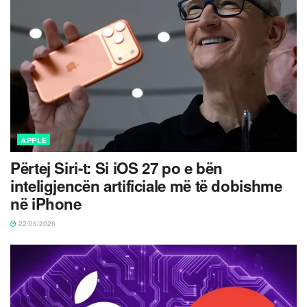
APPLE
Përtej Siri-t: Si iOS 27 po e bën
inteligjencën artificiale më të dobishme
në iPhone
22/06/2026