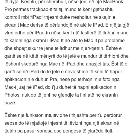
të dyja. Kështu, për shembull, nëse jeni në një MacBook
Pro përmes trackpad-it të tij, mund të keni gjithashtu
kontroll mbi “iPad” thjesht duke rrëshqitur në skajin e
ekranit Mac derisa të përfundojë në atë të iPad. E njëjta gjë
vlen edhe për iPad-in nëse keni një tastierë të lidhur, mund
të kaloni nga ekrani i iPad-it në atë të Mac-it pa probleme
dhe shpejt sikur të jenë të lidhur me njëri-tjetrin. Është e
qartë se në këtë mënyrë do të jetë e mundur të tërhiqni dhe
lëshoni skedarë nga Mac në iPad‌ dhe anasjelltas. Është e
qartë se në iPad do të jetë e nevojshme të keni të hapur
aplikacionin e duhur. Pra, nëse po tërhiqni një foto nga
Mac-i juaj në iPad‎, do t’ju duhet të hapni aplikacionin
Photos, nuk do të jeni në gjendje ta lini atë në ekranin
bazë.
Është një funksion intuitiv dhe i thjeshtë për t’u përdorur,
sepse do të mjaftojë thjesht të lëvizni nga një ekran në
tjetrin pa pasur vonesa ose pengesa të çfarëdo lloji.