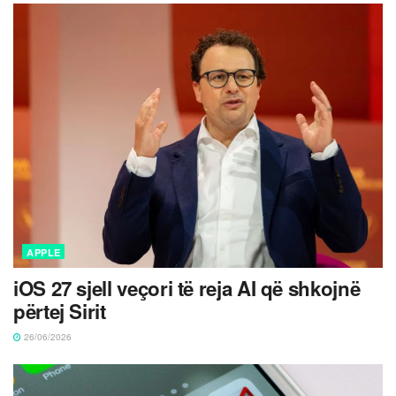
APPLE
iOS 27 sjell veçori të reja AI që shkojnë
përtej Sirit
26/06/2026