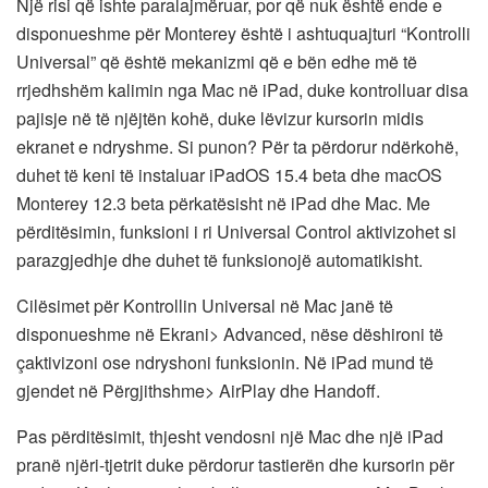
Një risi që ishte paralajmëruar, por që nuk është ende e
disponueshme për Monterey është i ashtuquajturi “Kontrolli
Universal” që është mekanizmi që e bën edhe më të
rrjedhshëm kalimin nga Mac në iPad, duke kontrolluar disa
pajisje në të njëjtën kohë, duke lëvizur kursorin midis
ekranet e ndryshme. Si punon? Për ta përdorur ndërkohë,
duhet të keni të instaluar iPadOS 15.4 beta dhe macOS
Monterey 12.3 beta përkatësisht në iPad dhe Mac. Me
përditësimin, funksioni i ri Universal Control aktivizohet si
parazgjedhje dhe duhet të funksionojë automatikisht.
Cilësimet për Kontrollin Universal në Mac janë të
disponueshme në Ekrani> Advanced, nëse dëshironi të
çaktivizoni ose ndryshoni funksionin. Në iPad mund të
gjendet në Përgjithshme> AirPlay dhe Handoff.
Pas përditësimit, thjesht vendosni një Mac dhe një iPad
pranë njëri-tjetrit duke përdorur tastierën dhe kursorin për