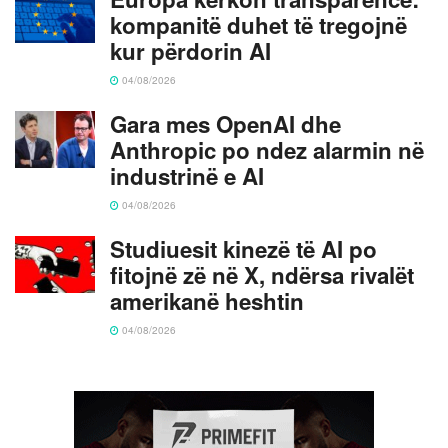
kompanitë duhet të tregojnë
kur përdorin AI
04/08/2026
Gara mes OpenAI dhe
Anthropic po ndez alarmin në
industrinë e AI
04/08/2026
Studiuesit kinezë të AI po
fitojnë zë në X, ndërsa rivalët
amerikanë heshtin
04/08/2026