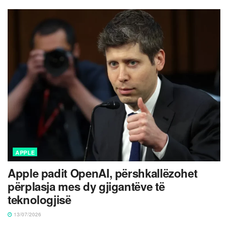
APPLE
Apple padit OpenAI, përshkallëzohet
përplasja mes dy gjigantëve të
teknologjisë
13/07/2026