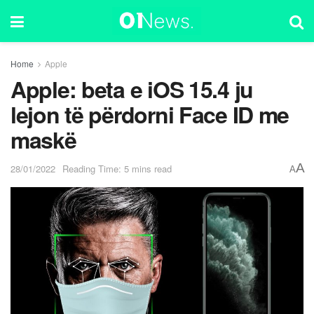
Home
Apple
Apple: beta e iOS 15.4 ju
lejon të përdorni Face ID me
maskë
A
28/01/2022
Reading Time: 5 mins read
A