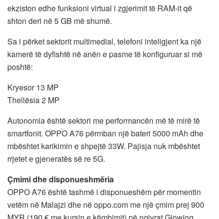
ekziston edhe funksioni virtual i zgjerimit të RAM-it që
shton deri në 5 GB më shumë.
Sa i përket sektorit multimedial, telefoni inteligjent ka një
kamerë të dyfishtë në anën e pasme të konfiguruar si më
poshtë:
Kryesor 13 MP
Thellësia 2 MP
Autonomia është sektori me performancën më të mirë të
smartfonit. OPPO A76 përmban një bateri 5000 mAh dhe
mbështet karikimin e shpejtë 33W. Pajisja nuk mbështet
rrjetet e gjeneratës së re 5G.
Çmimi dhe disponueshmëria
OPPO A76 është tashmë i disponueshëm për momentin
vetëm në Malajzi dhe në oppo.com me një çmim prej 900
MYR (190 € me kursin e këmbimit) në ngjyrat Glowing