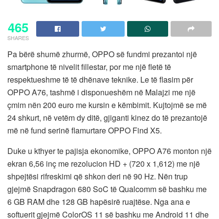
465
SHARES
Pa bërë shumë zhurmë, OPPO së fundmi prezantoi një
smartphone të nivelit fillestar, por me një fletë të
respektueshme të të dhënave teknike. Le të flasim për
OPPO A76, tashmë i disponueshëm në Malajzi me një
çmim nën 200 euro me kursin e këmbimit. Kujtojmë se më
24 shkurt, në vetëm dy ditë, gjiganti kinez do të prezantojë
më në fund serinë flamurtare OPPO Find X5.
Duke u kthyer te pajisja ekonomike, OPPO A76 monton një
ekran 6,56 inç me rezolucion HD + (720 x 1,612) me një
shpejtësi rifreskimi që shkon deri në 90 Hz. Nën trup
gjejmë Snapdragon 680 SoC të Qualcomm së bashku me
6 GB RAM dhe 128 GB hapësirë ​​ruajtëse. Nga ana e
softuerit gjejmë ColorOS 11 së bashku me Android 11 dhe