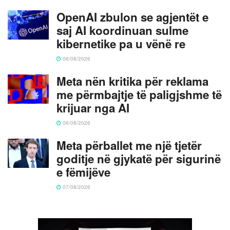
OpenAI zbulon se agjentët e
saj AI koordinuan sulme
kibernetike pa u vënë re
06/08/2026
Meta nën kritika për reklama
me përmbajtje të paligjshme të
krijuar nga AI
06/08/2026
Meta përballet me një tjetër
goditje në gjykatë për sigurinë
e fëmijëve
07/08/2026