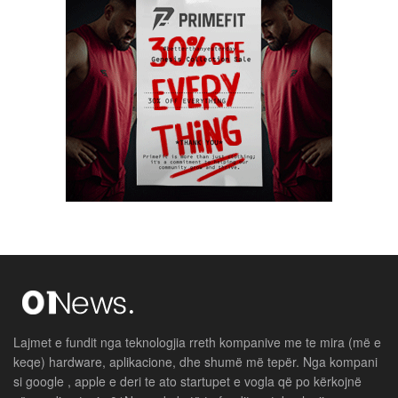
Lajmet e fundit nga teknologjia rreth kompanive me te mira (më e
keqe) hardware, aplikacione, dhe shumë më tepër. Nga kompani
si google , apple e deri te ato startupet e vogla që po kërkojnë