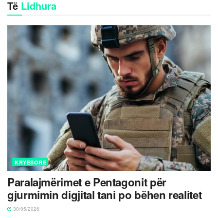
Të
Lidhura
KRYESORE
Paralajmërimet e Pentagonit për
gjurmimin digjital tani po bëhen realitet
30/05/2026