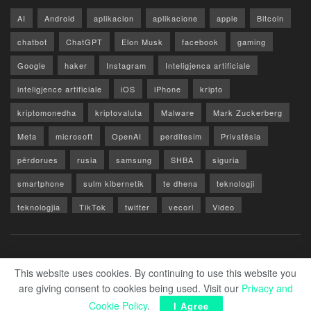
AI
Android
aplikacion
aplikacione
apple
Bitcoin
chatbot
ChatGPT
Elon Musk
facebook
gaming
Google
haker
Instagram
Inteligjenca artificiale
inteligjence artificiale
iOS
iPhone
kripto
kriptomonedha
kriptovaluta
Malware
Mark Zuckerberg
Meta
microsoft
OpenAI
perditesim
Privatësia
përdorues
rusia
samsung
SHBA
siguria
smartphone
sulm kibernetik
te dhena
teknologji
teknologjia
TikTok
twitter
vecori
Video
WhatsApp
x
youtube
Rreth Nesh
Reklamo
Privacy & Policy
Kontakt
This website uses cookies. By continuing to use this website you
are giving consent to cookies being used. Visit our
Privacy and
© 2026 Zero1.al - Part of techzero1.com
Cookie Policy
.
I Agree