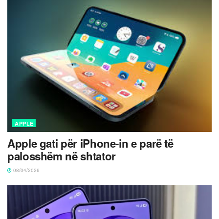
APPLE
Apple gati për iPhone-in e parë të
palosshëm në shtator
08/04/2026