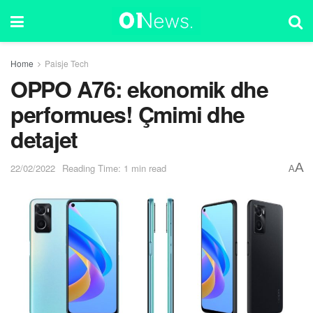
Home
Paisje Tech
OPPO A76: ekonomik dhe
performues! Çmimi dhe
detajet
A
22/02/2022
Reading Time: 1 min read
A