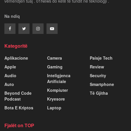
vëmendjen tuaj . 01News do ketë te fundit ne teknologji .
Na ndiq
Kategoritë
Aplikacione
Camera
Paisje Tech
Apple
Gaming
Review
Audio
Inteligjenca
Security
Artificiale
Auto
Smartphone
Kompiuter
Beyond Code
Të Gjitha
Podcast
Kryesore
Bota E Kriptos
Laptop
Fjalët on TOP