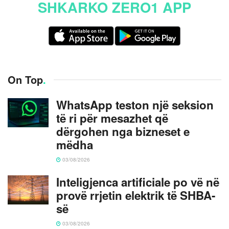
SHKARKO ZERO1 APP
On Top
.
WhatsApp teston një seksion
të ri për mesazhet që
dërgohen nga bizneset e
mëdha
03/08/2026
Inteligjenca artificiale po vë në
provë rrjetin elektrik të SHBA-
së
03/08/2026