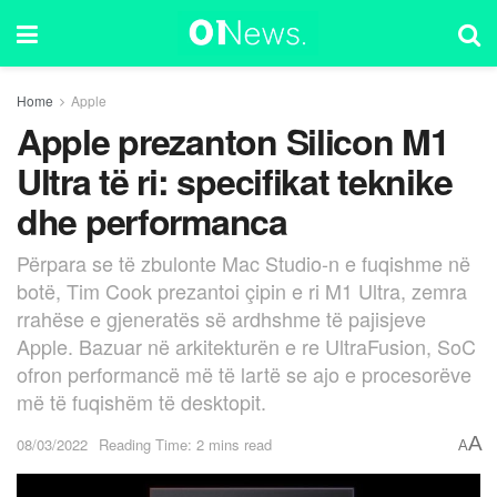
Home
Apple
Apple prezanton Silicon M1
Ultra të ri: specifikat teknike
dhe performanca
Përpara se të zbulonte Mac Studio-n e fuqishme në
botë, Tim Cook prezantoi çipin e ri M1 Ultra, zemra
rrahëse e gjeneratës së ardhshme të pajisjeve
Apple. Bazuar në arkitekturën e re UltraFusion, SoC
ofron performancë më të lartë se ajo e procesorëve
më të fuqishëm të desktopit.
A
08/03/2022
Reading Time: 2 mins read
A