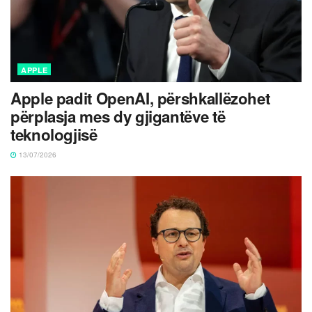
APPLE
Apple padit OpenAI, përshkallëzohet
përplasja mes dy gjigantëve të
teknologjisë
13/07/2026