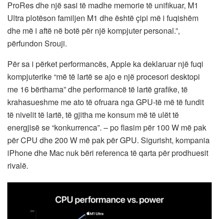
ProRes dhe një sasi të madhe memorie të unifikuar, M1
Ultra plotëson familjen M1 dhe është çipi më i fuqishëm
dhe më i aftë në botë për një kompjuter personal.”,
përfundon Srouji.
Për sa i përket performancës, Apple ka deklaruar një fuqi
kompjuterike “më të lartë se ajo e një procesori desktopi
me 16 bërthama” dhe performancë të lartë grafike, të
krahasueshme me ato të ofruara nga GPU-të më të fundit
të nivelit të lartë, të gjitha me konsum më të ulët të
energjisë se “konkurrenca”. – po flasim për 100 W më pak
për CPU dhe 200 W më pak për GPU. Sigurisht, kompania
iPhone dhe Mac nuk bëri referenca të qarta për prodhuesit
rivalë.