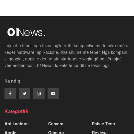
Lajmet e fundit nga teknologjia rreth kompanive me te mira (më e
keqe) hardware, aplikacione, dhe shumë më tepër. Nga kompani
si google , apple e deri te ato startupet e vogla që po kërkojnë
vëmendjen tuaj . 01News do ketë te fundit ne teknologji .
Na ndiq
Kategoritë
Aplikacione
Camera
Paisje Tech
Apple
Gaming
Review