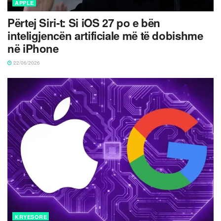
APPLE
Përtej Siri-t: Si iOS 27 po e bën
inteligjencën artificiale më të dobishme
në iPhone
22/06/2026
KRYESORE