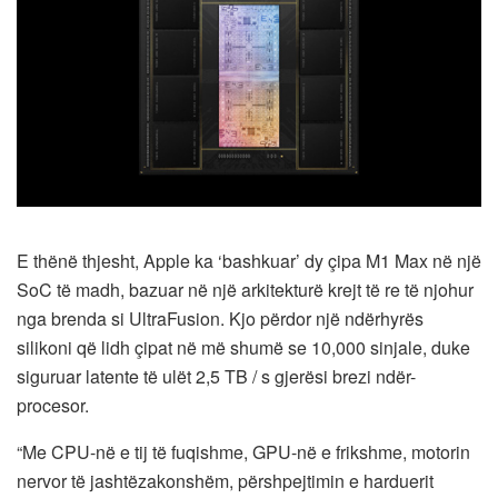
E thënë thjesht, Apple ka ‘bashkuar’ dy çipa M1 Max në një
SoC të madh, bazuar në një arkitekturë krejt të re të njohur
nga brenda si UltraFusion. Kjo përdor një ndërhyrës
silikoni që lidh çipat në më shumë se 10,000 sinjale, duke
siguruar latente të ulët 2,5 TB / s gjerësi brezi ndër-
procesor.
“Me CPU-në e tij të fuqishme, GPU-në e frikshme, motorin
nervor të jashtëzakonshëm, përshpejtimin e harduerit