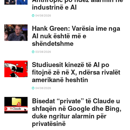
industrinë e AI
04/08/2026
Hank Green: Varësia ime nga
AI nuk është më e
shëndetshme
03/08/2026
Studiuesit kinezë të AI po
fitojnë zë në X, ndërsa rivalët
amerikanë heshtin
04/08/2026
Bisedat “private” të Claude u
shfaqën në Google dhe Bing,
duke ngritur alarmin për
privatësinë