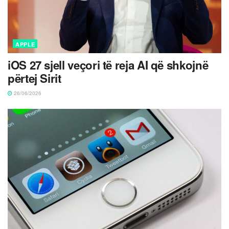
APPLE
iOS 27 sjell veçori të reja AI që shkojnë
përtej Sirit
26/06/2026