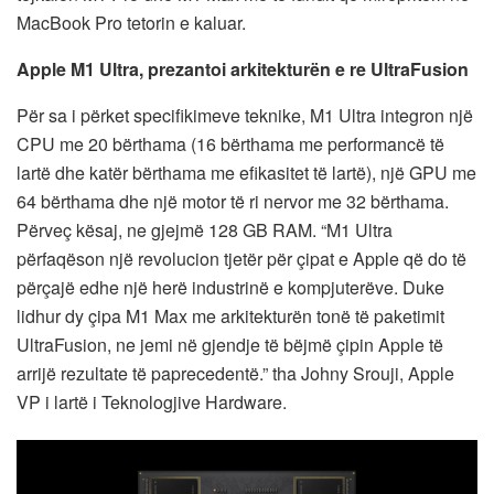
MacBook Pro tetorin e kaluar.
Apple M1 Ultra, prezantoi arkitekturën e re UltraFusion
Për sa i përket specifikimeve teknike, M1 Ultra integron një
CPU me 20 bërthama (16 bërthama me performancë të
lartë dhe katër bërthama me efikasitet të lartë), një GPU me
64 bërthama dhe një motor të ri nervor me 32 bërthama.
Përveç kësaj, ne gjejmë 128 GB RAM. “M1 Ultra
përfaqëson një revolucion tjetër për çipat e Apple që do të
përçajë edhe një herë industrinë e kompjuterëve. Duke
lidhur dy çipa M1 Max me arkitekturën tonë të paketimit
UltraFusion, ne jemi në gjendje të bëjmë çipin Apple të
arrijë rezultate të paprecedentë.” tha Johny Srouji, Apple
VP i lartë i Teknologjive Hardware.