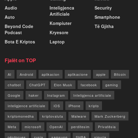
Audio
Inteligjenca
Security
Artificiale
Auto
Smartphone
Kompiuter
Beyond Code
Të Gjitha
Podcast
Kryesore
Bota E Kriptos
Laptop
Fjalët on TOP
AI
Android
aplikacion
aplikacione
apple
Bitcoin
chatbot
ChatGPT
Elon Musk
facebook
gaming
Google
haker
Instagram
Inteligjenca artificiale
inteligjence artificiale
iOS
iPhone
kripto
kriptomonedha
kriptovaluta
Malware
Mark Zuckerberg
Meta
microsoft
OpenAI
perditesim
Privatësia
përdorues
rusia
samsung
SHBA
siguria