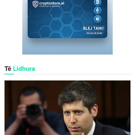
Të
Lidhura