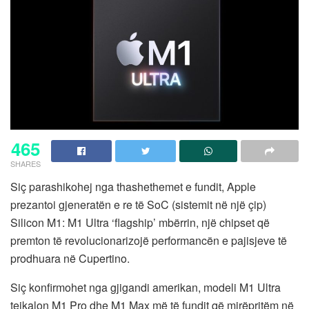
465
SHARES
Siç parashikohej nga thashethemet e fundit, Apple
prezantoi gjeneratën e re të SoC (sistemit në një çip)
Silicon M1: M1 Ultra ‘flagship’ mbërrin, një chipset që
premton të revolucionarizojë performancën e pajisjeve të
prodhuara në Cupertino.
Siç konfirmohet nga gjigandi amerikan, modeli M1 Ultra
tejkalon M1 Pro dhe M1 Max më të fundit që mirëpritëm në