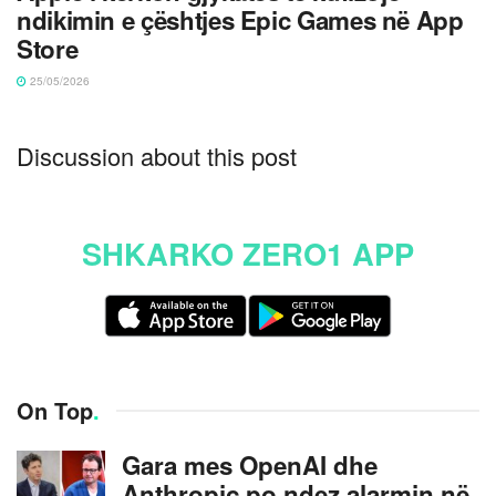
ndikimin e çështjes Epic Games në App
Store
25/05/2026
Discussion about this post
SHKARKO ZERO1 APP
On Top
.
Gara mes OpenAI dhe
Anthropic po ndez alarmin në