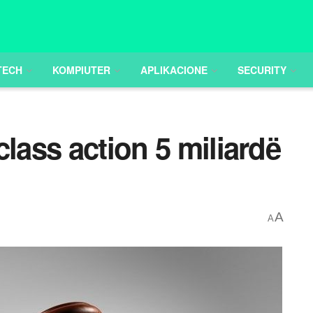
TECH
KOMPIUTER
APLIKACIONE
SECURITY
class action 5 miliardë
A
A