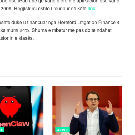
hone ose iPad dhe që kanë blerë një aplikacion ose kanë
i 2009. Regjistrimi është i mundur në këtë
link
.
është duke u financuar nga Hereford Litigation Finance 4
tet maksimumi 24%. Shuma e mbetur më pas do të ndahet
sionin e klasës.
NE
APPLE