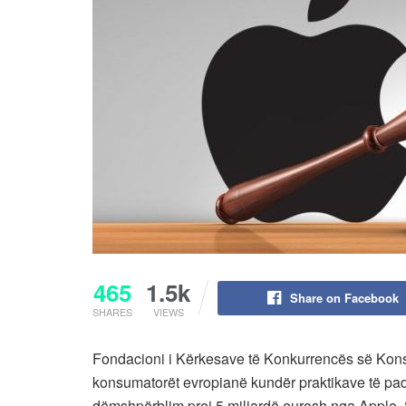
465
1.5k
Share on Facebook
SHARES
VIEWS
Fondacioni i Kërkesave të Konkurrencës së Kons
konsumatorët evropianë kundër praktikave të padre
dëmshpërblim prej 5 miliardë eurosh nga Apple