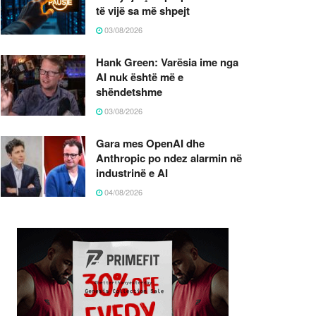
të vijë sa më shpejt
03/08/2026
Hank Green: Varësia ime nga
AI nuk është më e
shëndetshme
03/08/2026
Gara mes OpenAI dhe
Anthropic po ndez alarmin në
industrinë e AI
04/08/2026