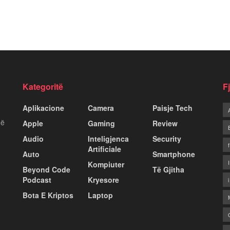
Kategoritë
F
Aplikacione
Camera
Paisje Tech
më
Apple
Gaming
Review
Audio
Inteligjenca
Security
Artificiale
Auto
Smartphone
Kompiuter
Beyond Code
Të Gjitha
Podcast
Kryesore
Bota E Kriptos
Laptop