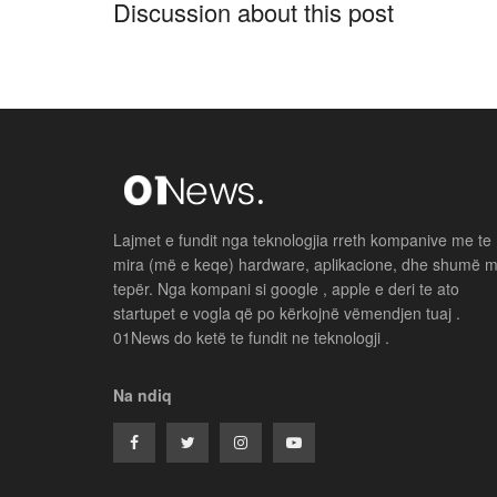
Discussion about this post
Lajmet e fundit nga teknologjia rreth kompanive me te
mira (më e keqe) hardware, aplikacione, dhe shumë 
tepër. Nga kompani si google , apple e deri te ato
startupet e vogla që po kërkojnë vëmendjen tuaj .
01News do ketë te fundit ne teknologji .
Na ndiq