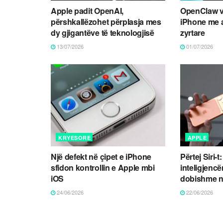
Apple padit OpenAI,
OpenClaw v
përshkallëzohet përplasja mes
iPhone me a
dy gjigantëve të teknologjisë
zyrtare
13/07/2026
01/07/2026
KRYESORE
APPLE
Një defekt në çipet e iPhone
Përtej Siri-
sfidon kontrollin e Apple mbi
inteligjencën
iOS
dobishme n
24/06/2026
22/06/2026