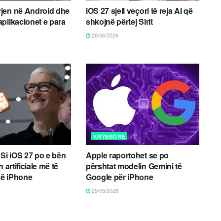
jen në Android dhe
iOS 27 sjell veçori të reja AI që
plikacionet e para
shkojnë përtej Sirit
26/06/2026
KRYESORE
t: Si iOS 27 po e bën
Apple raportohet se po
 artificiale më të
përshtat modelin Gemini të
ë iPhone
Google për iPhone
29/05/2026