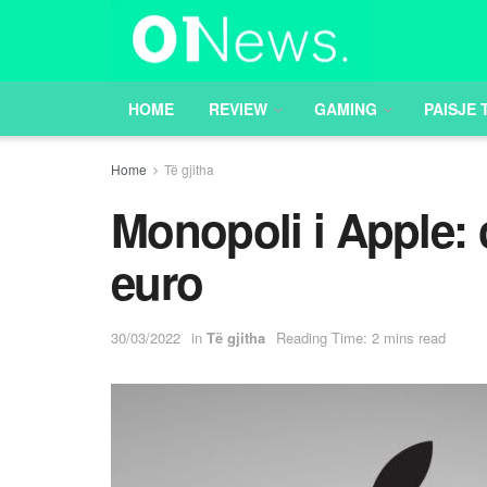
HOME
REVIEW
GAMING
PAISJE 
Home
Të gjitha
Monopoli i Apple: 
euro
30/03/2022
in
Të gjitha
Reading Time: 2 mins read