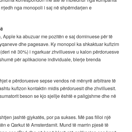
 rrjedh nga monopoli i saj në shpërndarjen e
në
 Apple ka abuzuar me pozitën e saj dominuese për të
të dyqaneve dhe pagesave. Ky monopol ka shkaktuar kufizim
 (deri në 30%) i ngarkuar zhvilluesve u kalon përdoruesve
 shumë për aplikacione individuale, blerje brenda
hjet e përdoruesve sepse vendos në mënyrë arbitrare të
hashtu kufizon kontaktin midis përdoruesit dhe zhvilluesit.
matorit beson se kjo sjellje është e paligjshme dhe në
htjen jashtë gjykatës, por pa sukses. Më pas filloi një
tën e Qarkut të Amsterdamit. Mund të marrin pjesë të