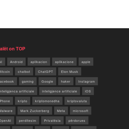
jalët on TOP
AI
Android
aplikacion
aplikacione
apple
Bitcoin
chatbot
ChatGPT
Elon Musk
facebook
gaming
Google
haker
Instagram
Inteligjenca artificiale
inteligjence artificiale
iOS
iPhone
kripto
kriptomonedha
kriptovaluta
Malware
Mark Zuckerberg
Meta
microsoft
OpenAI
perditesim
Privatësia
përdorues