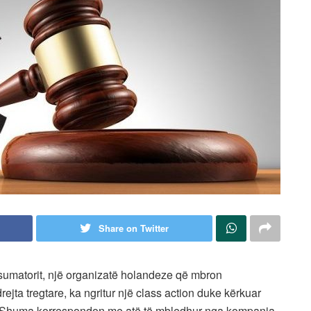
Share on Twitter
umatorit, një organizatë holandeze që mbron
jta tregtare, ka ngritur një class action duke kërkuar
. Shuma korrespondon me atë të mbledhur nga kompania