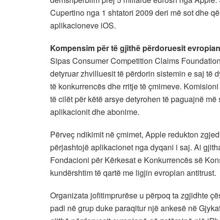
Cupertino nga 1 shtatori 2009 deri më sot dhe që
aplikacioneve iOS.
Kompensim për të gjithë përdoruesit evropia
Sipas Consumer Competition Claims Foundation,
detyruar zhvilluesit të përdorin sistemin e saj 
të konkurrencës dhe rritje të çmimeve. Komisioni
të cilët për këtë arsye detyrohen të paguajnë më
aplikacionit dhe abonime.
Përveç ndikimit në çmimet, Apple redukton zgjed
përjashtojë aplikacionet nga dyqani i saj. Ai gjit
Fondacioni për Kërkesat e Konkurrencës së Konsu
kundërshtim të qartë me ligjin evropian antitrust.
Organizata jofitimprurëse u përpoq ta zgjidhte çës
padi në grup duke paraqitur një ankesë në Gjyka