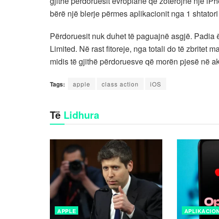
gjithë përdoruesit evropianë që zotërojnë një iP
bërë një blerje përmes aplikacionit nga 1 shtator
Përdoruesit nuk duhet të paguajnë asgjë. Padia 
Limited. Në rast fitoreje, nga totali do të zbri
midis të gjithë përdoruesve që morën pjesë në ak
Tags:
apple
class action
iOS
Të
Lidhura
APPLE
APLIKACIO