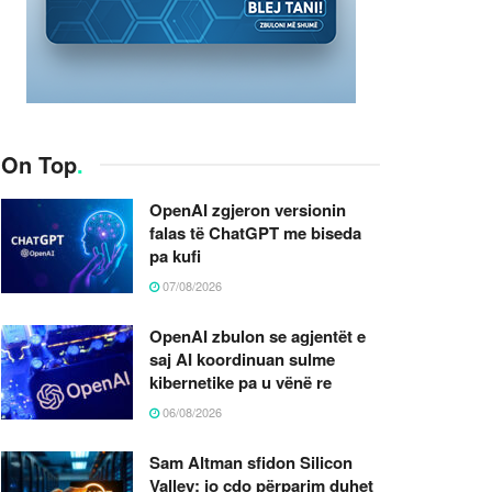
On Top
.
OpenAI zgjeron versionin
falas të ChatGPT me biseda
pa kufi
07/08/2026
OpenAI zbulon se agjentët e
saj AI koordinuan sulme
kibernetike pa u vënë re
06/08/2026
Sam Altman sfidon Silicon
Valley: jo çdo përparim duhet