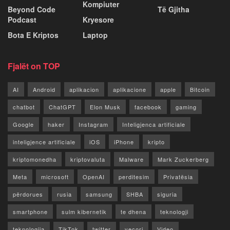
Kompiuter
Beyond Code
Të Gjitha
Podcast
Kryesore
Bota E Kriptos
Laptop
Fjalët on TOP
AI
Android
aplikacion
aplikacione
apple
Bitcoin
chatbot
ChatGPT
Elon Musk
facebook
gaming
Google
haker
Instagram
Inteligjenca artificiale
inteligjence artificiale
iOS
iPhone
kripto
kriptomonedha
kriptovaluta
Malware
Mark Zuckerberg
Meta
microsoft
OpenAI
perditesim
Privatësia
përdorues
rusia
samsung
SHBA
siguria
smartphone
sulm kibernetik
te dhena
teknologji
teknologjia
TikTok
twitter
vecori
Video