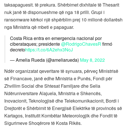
taksapaguesit. të prekura. Shërbimet dixhitale të Thesarit
nuk janë të disponueshme që nga 18 prilli. Grupi i
ransomware kërkoi një shpërblim prej 10 milionë dollarësh
nga Ministria që mbeti e papaguar.
Costa Rica entra en emergencia nacional por
ciberataques; presidente
@RodrigoChavesR
firmó
decreto
https://t.co/6A2ehx3NcJ
— Amelia Rueda (@ameliarueda)
May 8, 2022
Ndër organizatat qeveritare të synuara, përveç Ministrisë
së Financave, janë edhe Ministria e Punës, Fondi për
Zhvillim Social dhe Shtesat Familjare dhe Selia
Ndëruniversitare Alajuela, Ministria e Shkencës,
Inovacionit, Teknologjisë dhe Telekomunikacionit, Bordi i
Drejtorët e Shërbimit të Energjisë Elektrike të provincës së
Kartagos, Institutit Kombëtar Meteorologjik dhe Fondit të
Sigurimeve Shoqërore të Kosta Rikës.