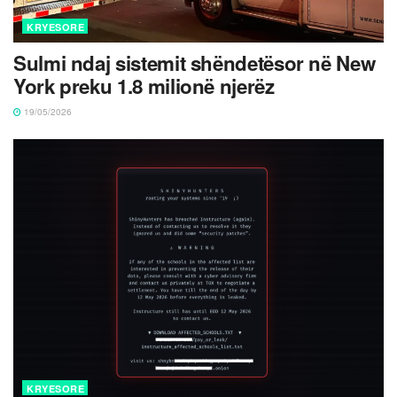
KRYESORE
Sulmi ndaj sistemit shëndetësor në New
York preku 1.8 milionë njerëz
19/05/2026
KRYESORE