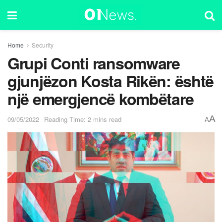
Home
Security
Grupi Conti ransomware
gjunjëzon Kosta Rikën: është
një emergjencë kombëtare
A
09/05/2022
Reading Time: 2 mins read
A