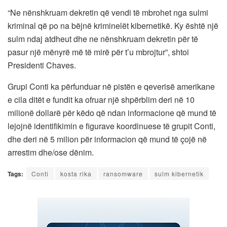
“Ne nënshkruam dekretin që vendi të mbrohet nga sulmi
kriminal që po na bëjnë kriminelët kibernetikë. Ky është një
sulm ndaj atdheut dhe ne nënshkruam dekretin për të
pasur një mënyrë më të mirë për t’u mbrojtur”, shtoi
Presidenti Chaves.
Grupi Conti ka përfunduar në pistën e qeverisë amerikane
e cila ditët e fundit ka ofruar një shpërblim deri në 10
milionë dollarë për këdo që ndan informacione që mund të
lejojnë identifikimin e figurave koordinuese të grupit Conti,
dhe deri në 5 milion për informacion që mund të çojë në
arrestim dhe/ose dënim.
Tags:
Conti
kosta rika
ransomware
sulm kibernetik