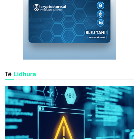
Të
Lidhura