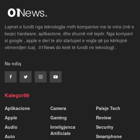
Lajmet e fundit nga teknologjia rreth kompanive me te mira (më e
keqe) hardware, aplikacione, dhe shumë më tepër. Nga kompani
si google , apple e deri te ato startupet e vogla që po kërkojnë
vëmendjen tuaj . 01News do ketë te fundit ne teknologji .
Na ndiq
Kategoritë
Aplikacione
Camera
Paisje Tech
Apple
Gaming
Review
Audio
Inteligjenca
Security
Artificiale
Auto
Smartphone