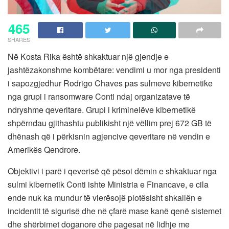
465
SHARES
Në Kosta Rika është shkaktuar një gjendje e
jashtëzakonshme kombëtare: vendimi u mor nga presidenti
i sapozgjedhur Rodrigo Chaves pas sulmeve kibernetike
nga grupi i ransomware Conti ndaj organizatave të
ndryshme qeveritare. Grupi i kriminelëve kibernetikë
shpërndau gjithashtu publikisht një vëllim prej 672 GB të
dhënash që i përkisnin agjencive qeveritare në vendin e
Amerikës Qendrore.
Objektivi i parë i qeverisë që pësoi dëmin e shkaktuar nga
sulmi kibernetik Conti ishte Ministria e Financave, e cila
ende nuk ka mundur të vlerësojë plotësisht shkallën e
incidentit të sigurisë dhe në çfarë mase kanë qenë sistemet
dhe shërbimet doganore dhe pagesat në lidhje me