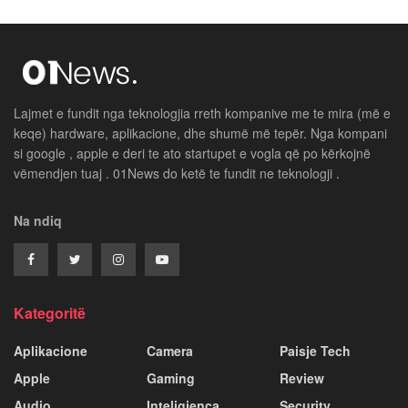
Lajmet e fundit nga teknologjia rreth kompanive me te mira (më e
keqe) hardware, aplikacione, dhe shumë më tepër. Nga kompani
si google , apple e deri te ato startupet e vogla që po kërkojnë
vëmendjen tuaj . 01News do ketë te fundit ne teknologji .
Na ndiq
Kategoritë
Aplikacione
Camera
Paisje Tech
Apple
Gaming
Review
Audio
Inteligjenca
Security