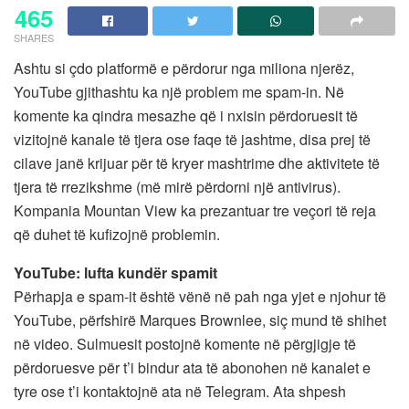
465
SHARES
Ashtu si çdo platformë e përdorur nga miliona njerëz,
YouTube gjithashtu ka një problem me spam-in. Në
komente ka qindra mesazhe që i nxisin përdoruesit të
vizitojnë kanale të tjera ose faqe të jashtme, disa prej të
cilave janë krijuar për të kryer mashtrime dhe aktivitete të
tjera të rrezikshme (më mirë përdorni një antivirus).
Kompania Mountan View ka prezantuar tre veçori të reja
që duhet të kufizojnë problemin.
YouTube: lufta kundër spamit
Përhapja e spam-it është vënë në pah nga yjet e njohur të
YouTube, përfshirë Marques Brownlee, siç mund të shihet
në video. Sulmuesit postojnë komente në përgjigje të
përdoruesve për t’i bindur ata të abonohen në kanalet e
tyre ose t’i kontaktojnë ata në Telegram. Ata shpesh