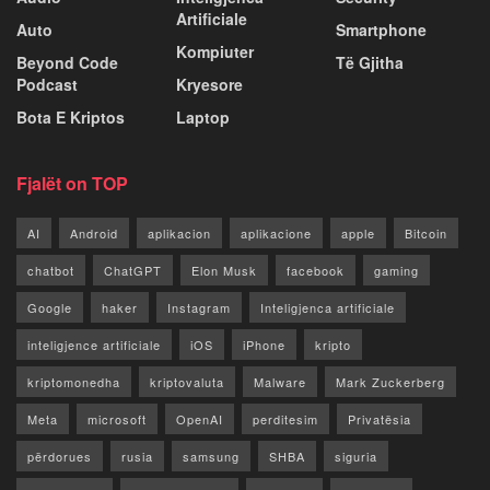
Artificiale
Auto
Smartphone
Kompiuter
Beyond Code
Të Gjitha
Podcast
Kryesore
Bota E Kriptos
Laptop
Fjalët on TOP
AI
Android
aplikacion
aplikacione
apple
Bitcoin
chatbot
ChatGPT
Elon Musk
facebook
gaming
Google
haker
Instagram
Inteligjenca artificiale
inteligjence artificiale
iOS
iPhone
kripto
kriptomonedha
kriptovaluta
Malware
Mark Zuckerberg
Meta
microsoft
OpenAI
perditesim
Privatësia
përdorues
rusia
samsung
SHBA
siguria