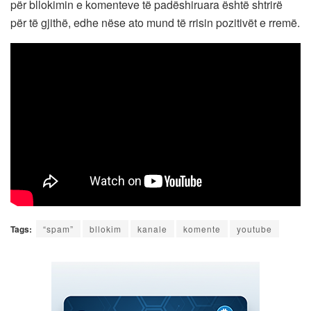
për bllokimin e komenteve të padëshiruara është shtrirë
për të gjithë, edhe nëse ato mund të rrisin pozitivët e rremë.
Tags:
“spam”
bllokim
kanale
komente
youtube