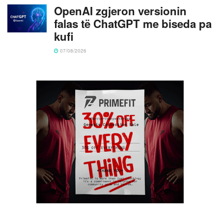
OpenAI zgjeron versionin
falas të ChatGPT me biseda pa
kufi
07/08/2026