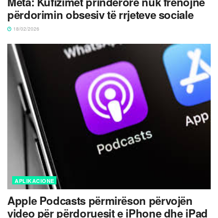
Meta: Kufizimet prindërore nuk frenojnë
përdorimin obsesiv të rrjeteve sociale
18/02/2026
APLIKACIONE
Apple Podcasts përmirëson përvojën
video për përdoruesit e iPhone dhe iPad