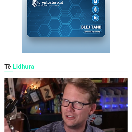
Të
Lidhura