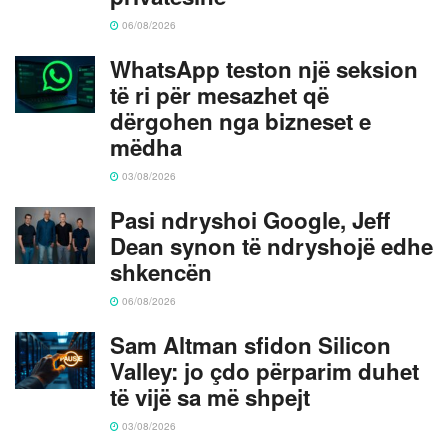
06/08/2026
WhatsApp teston një seksion
të ri për mesazhet që
dërgohen nga bizneset e
mëdha
03/08/2026
Pasi ndryshoi Google, Jeff
Dean synon të ndryshojë edhe
shkencën
06/08/2026
Sam Altman sfidon Silicon
Valley: jo çdo përparim duhet
të vijë sa më shpejt
03/08/2026