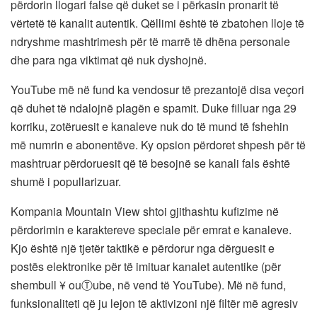
përdorin llogari false që duket se i përkasin pronarit të
vërtetë të kanalit autentik. Qëllimi është të zbatohen lloje të
ndryshme mashtrimesh për të marrë të dhëna personale
dhe para nga viktimat që nuk dyshojnë.
YouTube më në fund ka vendosur të prezantojë disa veçori
që duhet të ndalojnë plagën e spamit. Duke filluar nga 29
korriku, zotëruesit e kanaleve nuk do të mund të fshehin
më numrin e abonentëve. Ky opsion përdoret shpesh për të
mashtruar përdoruesit që të besojnë se kanali fals është
shumë i popullarizuar.
Kompania Mountain View shtoi gjithashtu kufizime në
përdorimin e karaktereve speciale për emrat e kanaleve.
Kjo është një tjetër taktikë e përdorur nga dërguesit e
postës elektronike për të imituar kanalet autentike (për
shembull ¥ ouⓉube, në vend të YouTube). Më në fund,
funksionaliteti që ju lejon të aktivizoni një filtër më agresiv