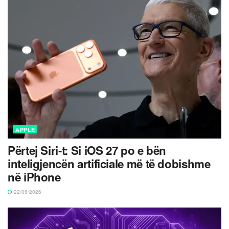
APPLE
Përtej Siri-t: Si iOS 27 po e bën
inteligjencën artificiale më të dobishme
në iPhone
22/06/2026