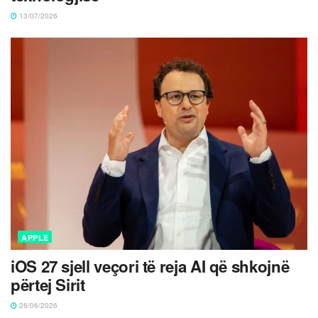
13/07/2026
APPLE
iOS 27 sjell veçori të reja AI që shkojnë
përtej Sirit
26/06/2026