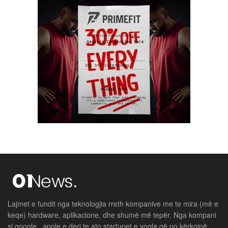
Lajmet e fundit nga teknologjia rreth kompanive me te mira (më e
keqe) hardware, aplikacione, dhe shumë më tepër. Nga kompani
si google , apple e deri te ato startupet e vogla që po kërkojnë