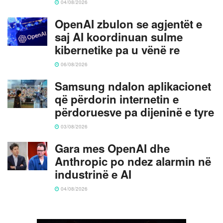
04/08/2026
OpenAI zbulon se agjentët e
saj AI koordinuan sulme
kibernetike pa u vënë re
06/08/2026
Samsung ndalon aplikacionet
që përdorin internetin e
përdoruesve pa dijeninë e tyre
03/08/2026
Gara mes OpenAI dhe
Anthropic po ndez alarmin në
industrinë e AI
04/08/2026