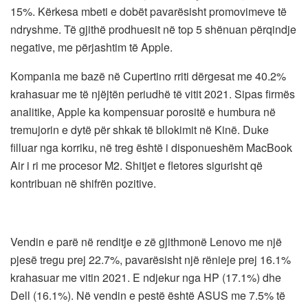
15%. Kërkesa mbeti e dobët pavarësisht promovimeve të
ndryshme. Të gjithë prodhuesit në top 5 shënuan përqindje
negative, me përjashtim të Apple.
Kompania me bazë në Cupertino rriti dërgesat me 40.2%
krahasuar me të njëjtën periudhë të vitit 2021. Sipas firmës
analitike, Apple ka kompensuar porositë e humbura në
tremujorin e dytë për shkak të bllokimit në Kinë. Duke
filluar nga korriku, në treg është i disponueshëm MacBook
Air i ri me procesor M2. Shitjet e fletores sigurisht që
kontribuan në shifrën pozitive.
Vendin e parë në renditje e zë gjithmonë Lenovo me një
pjesë tregu prej 22.7%, pavarësisht një rënieje prej 16.1%
krahasuar me vitin 2021. E ndjekur nga HP (17.1%) dhe
Dell (16.1%). Në vendin e pestë është ASUS me 7.5% të