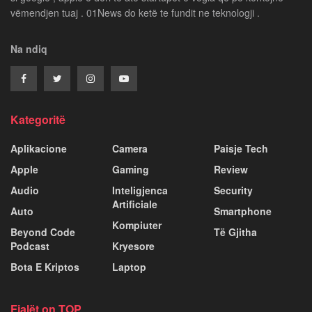
vëmendjen tuaj . 01News do ketë te fundit ne teknologji .
Na ndiq
Kategoritë
Aplikacione
Camera
Paisje Tech
Apple
Gaming
Review
Audio
Inteligjenca
Security
Artificiale
Auto
Smartphone
Kompiuter
Beyond Code
Të Gjitha
Podcast
Kryesore
Bota E Kriptos
Laptop
Fjalët on TOP