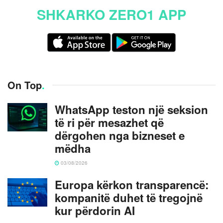
SHKARKO ZERO1 APP
On Top
.
WhatsApp teston një seksion
të ri për mesazhet që
dërgohen nga bizneset e
mëdha
03/08/2026
Europa kërkon transparencë:
kompanitë duhet të tregojnë
kur përdorin AI