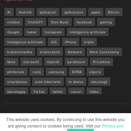
AI
Android
aplikacion
aplikacione
apple
Bitcoin
chatbot
ChatGPT
Elon Musk
facebook
gaming
Google
haker
Instagram
Inteligjenca artificiale
inteligjence artificiale
iOS
iPhone
kripto
kriptomonedha
kriptovaluta
Malware
Mark Zuckerberg
Meta
microsoft
OpenAI
perditesim
Privatësia
përdorues
rusia
samsung
SHBA
siguria
smartphone
sulm kibernetik
te dhena
teknologji
teknologjia
TikTok
twitter
vecori
Video
WhatsApp
x
youtube
Rreth Nesh
Reklamo
Privacy & Policy
Kontakt
This website uses cookies. By continuing to use this website you
are giving consent to cookies being used. Visit our
Privacy and
© 2026 Zero1.al - Part of techzero1.com