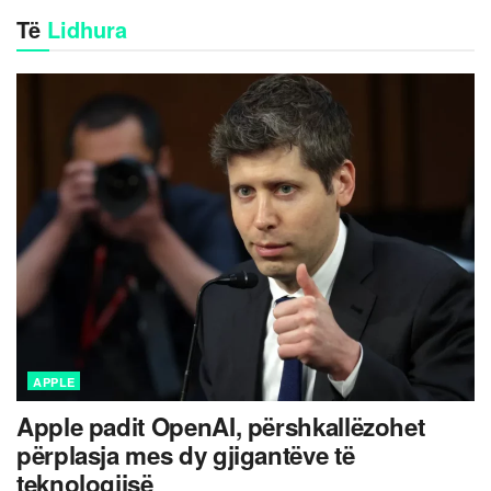
Të
Lidhura
APPLE
Apple padit OpenAI, përshkallëzohet
përplasja mes dy gjigantëve të
teknologjisë