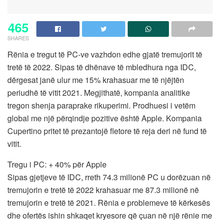
465
SHARES
Rënia e tregut të PC-ve vazhdon edhe gjatë tremujorit të
tretë të 2022. Sipas të dhënave të mbledhura nga IDC,
dërgesat janë ulur me 15% krahasuar me të njëjtën
periudhë të vitit 2021. Megjithatë, kompania analitike
tregon shenja paraprake rikuperimi. Prodhuesi i vetëm
global me një përqindje pozitive është Apple. Kompania
Cupertino pritet të prezantojë fletore të reja deri në fund të
vitit.
Tregu i PC: + 40% për Apple
Sipas gjetjeve të IDC, rreth 74.3 milionë PC u dorëzuan në
tremujorin e tretë të 2022 krahasuar me 87.3 milionë në
tremujorin e tretë të 2021. Rënia e problemeve të kërkesës
dhe ofertës ishin shkaqet kryesore që çuan në një rënie me