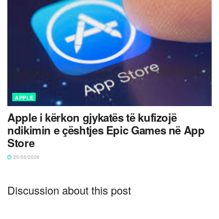
APPLE
Apple i kërkon gjykatës të kufizojë
ndikimin e çështjes Epic Games në App
Store
25/05/2026
Discussion about this post